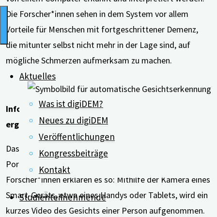
Die Forscher*innen sehen in dem System vor allem
Vorteile für Menschen mit fortgeschrittener Demenz,
die mitunter selbst nicht mehr in der Lage sind, auf
mögliche Schmerzen aufmerksam zu machen.
Aktuelles
Was ist digiDEM?
Informationen aus verschiedenen Bereichen
Neues zu digiDEM
ergeben Wert für Schmerzen
Veröffentlichungen
Das System besteht aus einer App und einem Online-
Kongressbeiträge
Portal, die miteinander verknüpft sind. Die
Kontakt
Forscher*innen erklären es so: Mithilfe der Kamera eines
Smart-Geräts, etwa eines Handys oder Tablets, wird ein
Studienteilnehmende
kurzes Video des Gesichts einer Person aufgenommen.