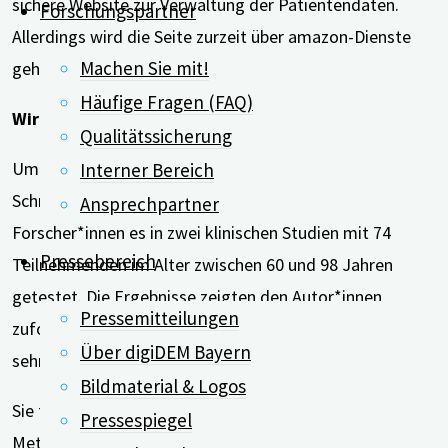
sichere Website zur Verwaltung der Patientendaten.
Forschungspartner
Allerdings wird die Seite zurzeit über amazon-Dienste
Machen Sie mit!
gehostet.
Häufige Fragen (FAQ)
Wirksamkeit in zwei Studien untersucht
Qualitätssicherung
Um die Wirksamkeit ihres Systems zur
Interner Bereich
Schmerzerfassung zu überprüfen, haben die
Ansprechpartner
Forscher*innen es in zwei klinischen Studien mit 74
Pressebereich
Teilnehmenden im Alter zwischen 60 und 98 Jahren
getestet. Die Ergebnisse zeigten den Autor*innen
Pressemitteilungen
zufolge eine hohe Genauigkeit der Methode und einen
Über digiDEM Bayern
sehr guten klinischen Nutzen.
Bildmaterial & Logos
Sie folgern daher, dass die von ihnen entwickelte
Pressespiegel
Methode ein umfassendes und wissenschaftsbasiertes