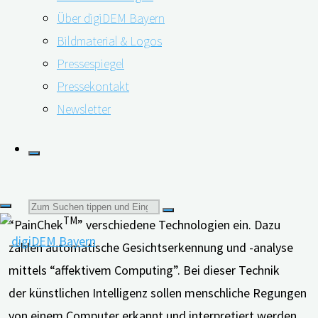
automatische Bewertung von Gesichtsausdrücken
Über digiDEM Bayern
mittels künstlicher Intelligenz. Ein internationales
Bildmaterial & Logos
Forscherteam hat ein entsprechendes System
Pressespiegel
entwickelt und getestet.
Pressekontakt
Newsletter
Mustafa Atee von der australischen Curtin University
und seine Kolleg*innen setzen für ihre neue Methode
Suchen
TM
“PainChek
” verschiedene Technologien ein. Dazu
zählen automatische Gesichtserkennung und -analyse
nach:
mittels “affektivem Computing”. Bei dieser Technik
der künstlichen Intelligenz sollen menschliche Regungen
von einem Computer erkannt und interpretiert werden.