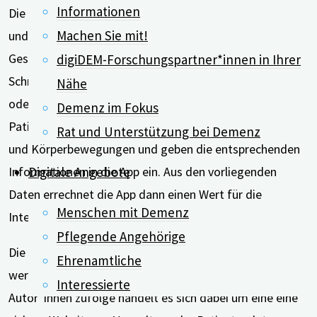
Informationen
Die App identifiziert das Gesicht automatisch in Echtzeit
Machen Sie mit!
und analysiert dann mit Hilfe künstlicher Intelligenz die
Gesichtsausdrücke, die auf das Vorhandensein von
digiDEM-Forschungspartner*innen in Ihrer
Schmerzen hinweisen. Ergänzend beurteilen Ärzt*innen
Nähe
oder Pflegekräfte dann stimmliche Äußerungen der
Demenz im Fokus
Patient*innen, ihr Verhalten sowie mögliche Aktivitäten
Rat und Unterstützung bei Demenz
und Körperbewegungen und geben die entsprechenden
Digitale Angebote
Informationen in die App ein. Aus den vorliegenden
Daten errechnet die App dann einen Wert für die
Menschen mit Demenz
Intensität von Schmerzen.
Pflegende Angehörige
Die Angaben, die über die App gewonnen werden,
Ehrenamtliche
werden auch in ein Online-Portal übertragen. Den
Interessierte
Autor*innen zufolge handelt es sich dabei um eine eine