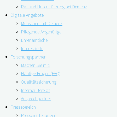
Rat und Unterstützung bei Demenz
Digitale Angebote
Menschen mit Demenz
Pflegende Angehörige
08.07.2021
09.07.2021
Ehrenamtliche
Interessierte
Forschungspartner
Die Erkennung und Behandlung von Schmerzen bei
Machen Sie mit!
Häufige Fragen (FAQ)
Menschen mit Demenz ist komplex und
Qualitätssicherung
anspruchsvoll. Neben Selbstberichten von
Interner Bereich
Betroffenen und Beobachtungs-Skalen werden
Ansprechpartner
zunehmend auch technologische Möglichkeiten in
Pressebereich
den Blick genommen. Ein Beispiel ist die
Pressemitteilungen