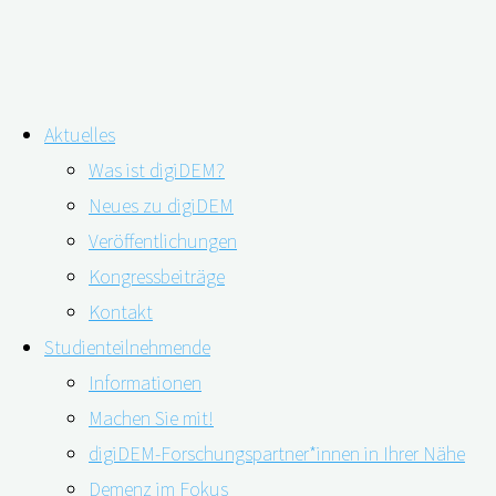
Zum
Aktuelles
Inhalt
Was ist digiDEM?
springen
Schmerzerfassung mittels
Neues zu digiDEM
Veröffentlichungen
automatischer Gesichtserkennung
Kongressbeiträge
Kontakt
Studienteilnehmende
Informationen
Machen Sie mit!
digiDEM-Forschungspartner*innen in Ihrer Nähe
Demenz im Fokus