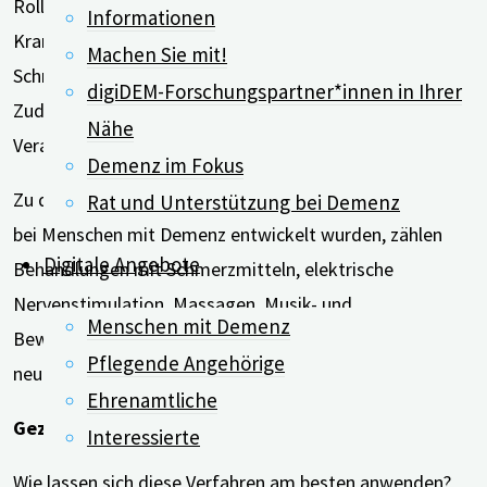
Rolle. Danach erhielten Menschen mit Demenz, die im
Informationen
Krankenhaus behandelt wurden, weniger Opioid-
Machen Sie mit!
Schmerzmittel als ihre Altersgenossen ohne Demenz.
digiDEM-Forschungspartner*innen in Ihrer
Zudem warteten sie in Notaufnahmen länger auf die
Nähe
Verabreichung von Schmerzmitteln.
Demenz im Fokus
Zu den Verfahren, die für den Umgang mit Schmerzen
Rat und Unterstützung bei Demenz
bei Menschen mit Demenz entwickelt wurden, zählen
Digitale Angebote
Behandlungen mit Schmerzmitteln, elektrische
Nervenstimulation, Massagen, Musik- und
Menschen mit Demenz
Bewegungstherapien, therapeutische Roboter sowie
Pflegende Angehörige
neue Technologien zur Schmerzerfassung.
Ehrenamtliche
Gezielte Strategien für Fachkräfte untersucht
Interessierte
Wie lassen sich diese Verfahren am besten anwenden?