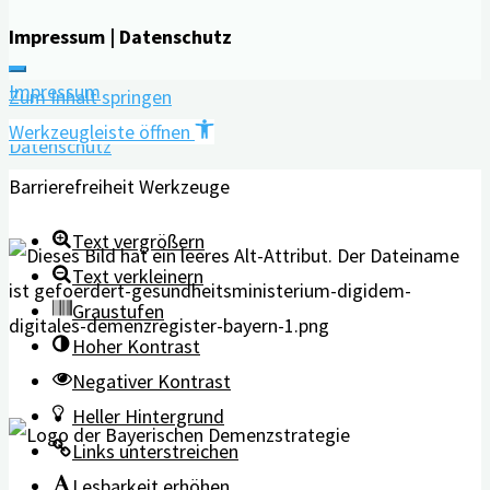
Impressum | Datenschutz
Impressum
Zum Inhalt springen
Werkzeugleiste öffnen
Datenschutz
Barrierefreiheit Werkzeuge
Text vergrößern
Text verkleinern
Graustufen
Hoher Kontrast
Negativer Kontrast
Heller Hintergrund
Links unterstreichen
Lesbarkeit erhöhen