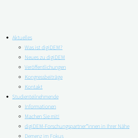
Zum
Aktuelles
Inhalt
Was ist digiDEM?
springen
Schmerz und Demenz: Was bringen
Neues zu digiDEM
Veröffentlichungen
Schulungsprogramme für
Kongressbeiträge
Pflegekräfte und Ärzt*innen?
Kontakt
Studienteilnehmende
Informationen
Machen Sie mit!
digiDEM-Forschungspartner*innen in Ihrer Nähe
Demenz im Fokus