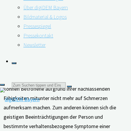
Übersichtsarbeit von australischen Forscher*innen.
Über digiDEM Bayern
Bildmaterial & Logos
Pressespiegel
Pressekontakt
Für das Personal in Pflegeeinrichtungen und
Newsletter
Krankenhäusern bedeute das Erkennen und Behandeln
von Schmerzen bei Menschen mit Demenz eine große
Herausforderung, betonen Yvette I-Pei Tasi von der
University Newcastle und ihre Kolleg*innen. Zum einen
Suchen
können Betroffene aufgrund ihrer nachlassenden
Fähigkeiten mitunter nicht mehr auf Schmerzen
aufmerksam machen. Zum anderen können sich die
nach:
geistigen Beeinträchtigungen der Person und
bestimmte verhaltensbezogene Symptome einer