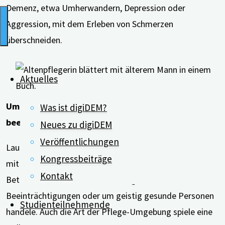
Demenz, etwa Umherwandern, Depression oder
Aggression, mit dem Erleben von Schmerzen
überschneiden.
Aktuelles
Umgebung und geistige Beeinträchtigung
Was ist digiDEM?
beeinflussen Schmerzbehandlung
Neues zu digiDEM
Veröffentlichungen
Laut früheren Studien würden Fachkräfte unterschiedlich
Kongressbeiträge
mit Schmerzen umgehen, je nachdem, ob es sich bei den
Kontakt
Betroffenen um Menschen mit kognitiven
Beeinträchtigungen oder um geistig gesunde Personen
Studienteilnehmende
handele. Auch die Art der Pflege-Umgebung spiele eine