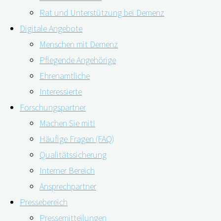
Rat und Unterstützung bei Demenz
Digitale Angebote
Menschen mit Demenz
Pflegende Angehörige
08.07.2021
09.07.2021
Ehrenamtliche
Interessierte
Forschungspartner
Wie Schmerzen bei Menschen mit Demenz erkannt
Machen Sie mit!
Häufige Fragen (FAQ)
und behandelt werden, hängt auch davon ab, wo
Qualitätssicherung
und von wem sie versorgt werden. Können gezielte
Interner Bereich
Maßnahmen für Pflegekräfte und Ärzt*innen den
Ansprechpartner
Umgang mit den Beschwerden der Betroffenen
Pressebereich
verbessern? Diese Frage steht im Mittelpunkt einer
Pressemitteilungen