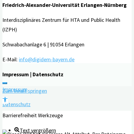
Friedrich-Alexander-Universität Erlangen-Nürnberg
Interdisziplinäres Zentrum für HTA und Public Health
(IZPH)
Schwabachanlage 6 | 91054 Erlangen
E-Mail:
info@digidem-bayern.de
Impressum | Datenschutz
Impressum
Zum Inhalt springen
Werkzeugleiste
Datenschutz
öffnen
Barrierefreiheit Werkzeuge
Text vergrößern