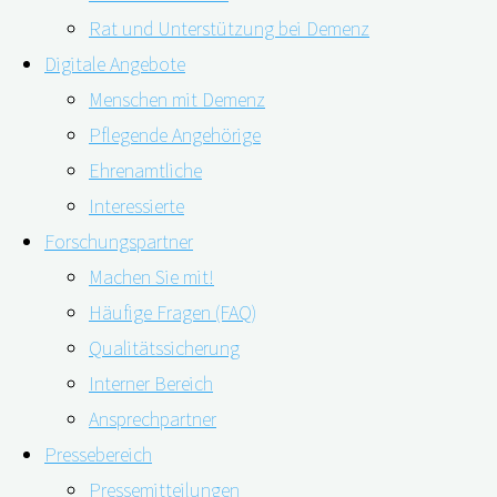
Rat und Unterstützung bei Demenz
Das Digitale Demenzregister Bayern, kurz „digiDEM
Digitale Angebote
Bayern“, ist ein Forschungsprojekt. Ziel ist es, die
Menschen mit Demenz
Versorgung von Menschen mit leichten kognitiven
Pflegende Angehörige
Beeinträchtigungen (MCI) und Demenz und ihren
Ehrenamtliche
pflegenden An- und Zugehörigen in ganz Bayern zu
Interessierte
verbessern. Das Projekt wird vom Bayerischen
Forschungspartner
Staatsministerium für Gesundheit und Pflege (StMGP)
Machen Sie mit!
finanziert und gefördert.
Häufige Fragen (FAQ)
Zum einen werden dafür Online-Angebote entwickelt.
Qualitätssicherung
Eine Übersicht der aktuellen digitalen Angebote können
Interner Bereich
Sie sich
hier
herunterladen. Zum anderen werden
Ansprechpartner
Forschungsdaten von Menschen mit kognitiven
Pressebereich
Beeinträchtigungen und deren pflegenden An- und
Pressemitteilungen