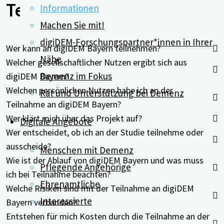
Teilnahme:
Informationen
Machen Sie mit!
digiDEM-Forschungspartner*innen in Ihrer
Wer kann an digiDEM Bayern teilnehmen?
Nähe
Welcher gesellschaftlicher Nutzen ergibt sich aus
Demenz im Fokus
digiDEM Bayern?
Welchen persönlichen Nutzen habe ich an der
Rat und Unterstützung bei Demenz
Teilnahme an digiDEM Bayern?
Wer klärt mich über das Projekt auf?
Digitale Angebote
Wer entscheidet, ob ich an der Studie teilnehme oder
ausscheide?
Menschen mit Demenz
Wie ist der Ablauf von digiDEM Bayern und was muss
Pflegende Angehörige
ich bei Teilnahme beachten?
Ehrenamtliche
Welche Risiken sind mit der Teilnahme an digiDEM
Interessierte
Bayern verbunden?
Entstehen für mich Kosten durch die Teilnahme an der