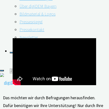
Zugehörigen gesammelt. Wie entwickelt sich die
Über digiDEM Bayern
Erkrankung? Wie groß ist die Belastung der An- und
Bildmaterial & Logos
Zugehörigen? Welche Unterstützungsangebote gibt es
Pressespiegel
vor Ort? Welche fehlen?
Pressekontakt
Newsletter
Suchen
nach:
Das möchten wir durch Befragungen herausfinden.
Dafür benötigen wir Ihre Unterstützung! Nur durch Ihre