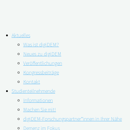
Zum
Aktuelles
Inhalt
Informationen
Was ist digiDEM?
springen
Neues zu digiDEM
Veröffentlichungen
Was ist digiDEM Bayern
Kongressbeiträge
Kontakt
und welche Ziele werden
Studienteilnehmende
Informationen
Machen Sie mit!
verfolgt:
digiDEM-Forschungspartner*innen in Ihrer Nähe
Demenz im Fokus