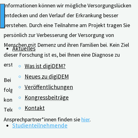
Informationen können wir mögliche Versorgungslücken
entdecken und den Verlauf der Erkrankung besser
verstehen. Durch eine Teilnahme am Projekt tragen Sie
persönlich zur Verbesserung der Versorgung von
Menschen mit Demenz und ihren Familien bei. Kein Ziel
Aktuelles
dieser Forschung ist es, bei Ihnen eine Diagnose zu
erstellen.
Was ist digiDEM?
Neues zu digiDEM
Bei weiteren Fragen schreiben Sie bitte eine E-Mail an
Veröffentlichungen
folgende Adresse: info@digidem-bayern.de oder
Kongressbeiträge
kontaktieren Sie das Projektteam telefonisch. Die
Kontakt
Telefonnummern der entsprechenden
Ansprechpartner*innen finden sie
hier
.
Studienteilnehmende