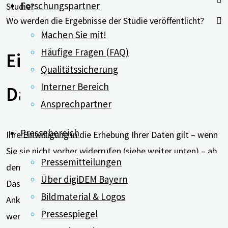
Forschungspartner
Studie?
Wo werden die Ergebnisse der Studie veröffentlicht?
Machen Sie mit!
Häufige Fragen (FAQ)
Einwilligung und
Qualitätssicherung
Interner Bereich
Datenschutz:
Ansprechpartner
Pressebereich
Ihre Einwilligung in die Erhebung Ihrer Daten gilt – wenn
Sie sie nicht vorher widerrufen (siehe weiter unten) – ab
Pressemitteilungen
dem Zeitpunkt Ihrer Einwilligung bis an Ihr Lebensende.
Über digiDEM Bayern
Das bedeutet, dass in diesem Zeitraum mit vorheriger
Bildmaterial & Logos
Ankündigung von Ihnen nochmals Daten gewonnen
Pressespiegel
werden dürfen, ohne dass Sie erneut eine