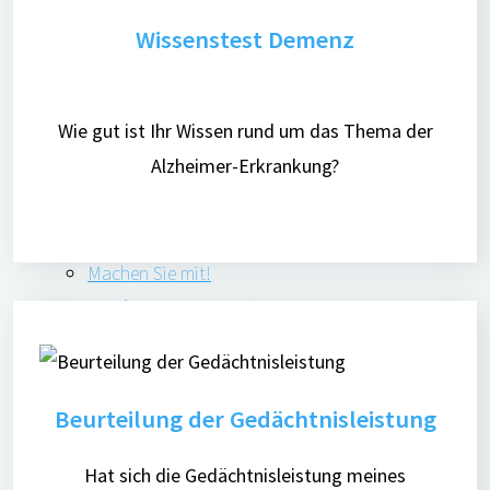
Rat und Unterstützung bei Demenz
Wissenstest Demenz
Digitale Angebote
Menschen mit Demenz
Wie gut ist Ihr Wissen rund um das Thema der
Pflegende Angehörige
Alzheimer-Erkrankung?
Ehrenamtliche
Interessierte
Forschungspartner
Machen Sie mit!
Häufige Fragen (FAQ)
Qualitätssicherung
Interner Bereich
Ansprechpartner
Beurteilung der Gedächtnisleistung
Pressebereich
Hat sich die Gedächtnisleistung meines
Pressemitteilungen