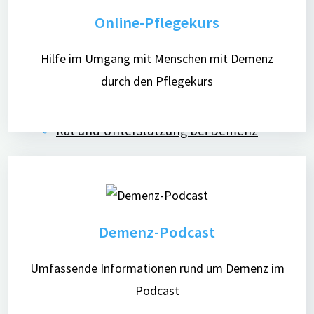
Informationen
Online-Pflegekurs
Machen Sie mit!
digiDEM-Forschungspartner*innen in Ihrer
Hilfe im Umgang mit Menschen mit Demenz
durch den Pflegekurs
Nähe
Demenz im Fokus
Rat und Unterstützung bei Demenz
Digitale Angebote
Menschen mit Demenz
Demenz-Podcast
Pflegende Angehörige
Ehrenamtliche
Umfassende Informationen rund um Demenz im
Interessierte
Podcast