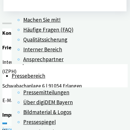
Forschungspartner
Machen Sie mit!
Häufige Fragen (FAQ)
Kontakt
Qualitätssicherung
Friedrich-Alexander-Universität Erlangen-Nürnberg
Interner Bereich
Ansprechpartner
Interdisziplinäres Zentrum für HTA und Public Health
(IZPH)
Pressebereich
Schwabachanlage 6 | 91054 Erlangen
Pressemitteilungen
E-Mail:
info@digidem-bayern.de
Über digiDEM Bayern
Bildmaterial & Logos
Impressum | Datenschutz
Pressespiegel
Impressum