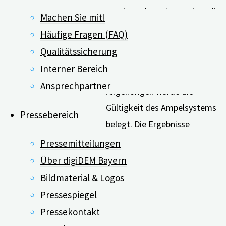
wurde nachgewiesen, dass die
Machen Sie mit!
HPS zuverlässig das Ausmaß
Häufige Fragen (FAQ)
der erlebten Belastung
Qualitätssicherung
misst. In einer weiteren Studie
Interner Bereich
mit 386 pflegenden
Ansprechpartner
Angehörigen wurde die
Gültigkeit des Ampelsystems
Pressebereich
belegt. Die Ergebnisse
zeigten, welches Risiko für
Pressemitteilungen
gesundheitliche
Über digiDEM Bayern
Beeinträchtigungen ein
Bildmaterial & Logos
pflegender Angehöriger bei
Pressespiegel
einem bestimmten
Pressekontakt
Belastungswert der HPS hat.