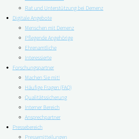
Pressespiegel
Rat und Unterstützung bei Demenz
schwierig: Pflegende
Pressekontakt
Digitale Angebote
Angehörige denken häufig
Newsletter
Menschen mit Demenz
zu wenig an sich selbst.
Pflegende Angehörige
Dabei sind gerade sie
Ehrenamtliche
oftmals hohen Belastungen
Staatsministerin Huml
Interessierte
ausgesetzt. Um ihnen die
treibt digiDEM Bayern
Forschungspartner
eigene Situation bewusst
weiter voran
Machen Sie mit!
zu machen, hat das
Pressemitteilung: Online-
Häufige Fragen (FAQ)
Demenz-Forschungsprojekt
Kurs, Pflege-App und
Qualitätssicherung
digiDEM Bayern ein neues,
Demenz-Podcast: die
Interner Bereich
kostenloses Online-Angebot
Gewinner des Open
Ansprechpartner
entwickelt: die
Innovation Wettbewerbs
Pressebereich
Angehörigenampel.
Pressemitteilungen