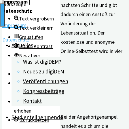
Impressum |
Werkzeuge
nächsten Schritte und gibt
Datenschutz
dadurch einen Anstoß zur
Text vergrößern
Veränderung der
Impressum
Text verkleinern
Lebenssituation. Der
Graustufen
Datenschutz
kostenlose und anonyme
Aktuelles
Hoher Kontrast
Online-Selbsttest wird in vier
Negativer
Sprachen (deutsch, englisch,
Was ist digiDEM?
Kontrast
türkisch, russisch) angeboten.
Neues zu digiDEM
Heller Hintergrund
Veröffentlichungen
Links
Wirksamkeit in
Kongressbeiträge
unterstreichen
umfangreichen Studien
Kontakt
Lesbarkeit
nachgewiesen
erhöhen
Bei der Angehörigenampel
Studienteilnehmende
Zurücksetzen
handelt es sich um die