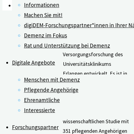
Informationen
Leichte Sprache
Kurzform der “Häusliche-
Machen Sie mit!
Pflege-Skala (HPS)”. Dieses
digiDEM-Forschungspartner*innen in Ihrer N
Erhebungsinstrument wurde
Demenz im Fokus
von Wissenschaftler*innen des
Zentrums für Medizinische
Rat und Unterstützung bei Demenz
Versorgungsforschung des
Digitale Angebote
Universitätsklinikums
Erlangen entwickelt. Es ist in
Menschen mit Demenz
über 20 Sprachen verfügbar ist
Pflegende Angehörige
und wird seit sechs Jahren
Ehrenamtliche
weltweit eingesetzt. In einer
Interessierte
umfangreichen
wissenschaftlichen Studie mit
Forschungspartner
351 pflegenden Angehörigen