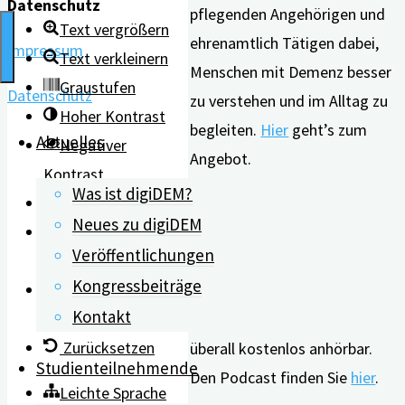
Datenschutz
pflegenden Angehörigen und
Text vergrößern
ehrenamtlich Tätigen dabei,
Impressum
Text verkleinern
Menschen mit Demenz besser
Graustufen
Datenschutz
zu verstehen und im Alltag zu
Hoher Kontrast
begleiten.
Hier
geht’s zum
Aktuelles
Negativer
Angebot.
Kontrast
Was ist digiDEM?
Heller Hintergrund
Der
Demenz Podcast
des
Neues zu digiDEM
Links
medhochzwei Verlags liefert
Veröffentlichungen
unterstreichen
Informationen zu
Kongressbeiträge
Lesbarkeit
verschiedenen Themen rund
Kontakt
erhöhen
um Demenz – jederzeit und
Zurücksetzen
überall kostenlos anhörbar.
Studienteilnehmende
Den Podcast finden Sie
hier
.
Leichte Sprache