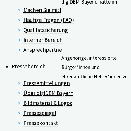
digiDEM Bayern, hatte im
Machen Sie mit!
Rahmen eines Open
Häufige Fragen (FAQ)
Innovation Wettbewerbs dazu
Qualitätssicherung
aufgerufen, sich mit digitalen
Lösungen für Menschen mit
Interner Bereich
Demenz, pflegende
Ansprechpartner
Angehörige, interessierte
Pressebereich
Bürger*innen und
ehrenamtliche Helfer*innen zu
Pressemitteilungen
bewerben. Insgesamt wurden
Über digiDEM Bayern
19 Angebote eingereicht, von
Bildmaterial & Logos
denen eine Experten-Jury die
Pressespiegel
drei Gewinner ausgewählt hat.
Pressekontakt
Das Projekt digiDEM Bayern