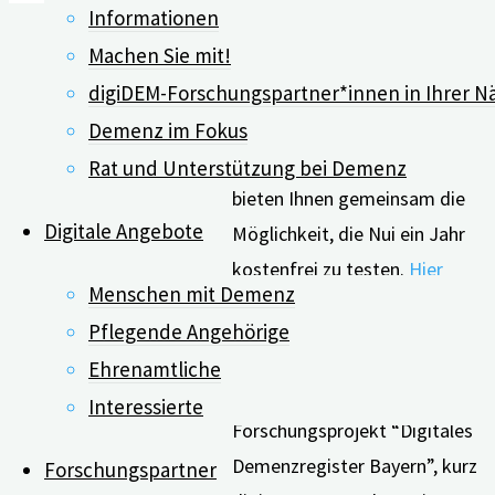
Informationen
Die
Nui App
unterstützt
Machen Sie mit!
Angehörige auf vielfältige
digiDEM-Forschungspartner*innen in Ihrer N
Weise bei der Pflege von
Menschen mit Demenz.
Demenz im Fokus
digiDEM Bayern und Nui Care
Rat und Unterstützung bei Demenz
bieten Ihnen gemeinsam die
Digitale Angebote
Möglichkeit, die Nui ein Jahr
kostenfrei zu testen.
Hier
Menschen mit Demenz
finden Sie weitere
Pflegende Angehörige
Informationen.
Ehrenamtliche
Das Demenz-
Interessierte
Forschungsprojekt “Digitales
Demenzregister Bayern”, kurz
Forschungspartner