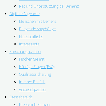
Pressespiegel
Rat und Unterstützung bei Demenz
Pressekontakt
Digitale Angebote
Newsletter
Menschen mit Demenz
Pflegende Angehörige
19.02.2021
09.11.2022
Ehrenamtliche
Pressemitteilung: Online-
Interessierte
Unterstützung, Teilhabe,
Selbsttest für pflegende
Forschungspartner
Austausch – unter diesem
Angehörige: die digiDEM
Machen Sie mit!
Motto stand der Open
Bayern Angehörigenampel
Häufige Fragen (FAQ)
Innovation Wettbewerb von
Pressemitteilung: Online-
Qualitätssicherung
digiDEM Bayern. Die drei
Hörtest zur Vorbeugung
Interner Bereich
Gewinner des Wettbewerbs
von Demenz
Ansprechpartner
finden Sie jetzt auf der
Pressebereich
digiDEM-Bayern-Webseite
.
Kontakt
Pressemitteilungen
Ausgezeichnet wurden ein