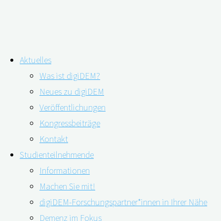
Zum
Aktuelles
Inhalt
Was ist digiDEM?
springen
Neues zu digiDEM
Pressemitteilung: Online-Kurs,
Veröffentlichungen
Kongressbeiträge
Pflege-App und Demenz-Podcast: die
Presse
Kontakt
Gewinner des Open Innovation
Pressemitteilungen
Studienteilnehmende
Über digiDEM
Wettbewerbs
Informationen
Bayern
Machen Sie mit!
Bildmaterial &
digiDEM-Forschungspartner*innen in Ihrer Nähe
Logos
Demenz im Fokus