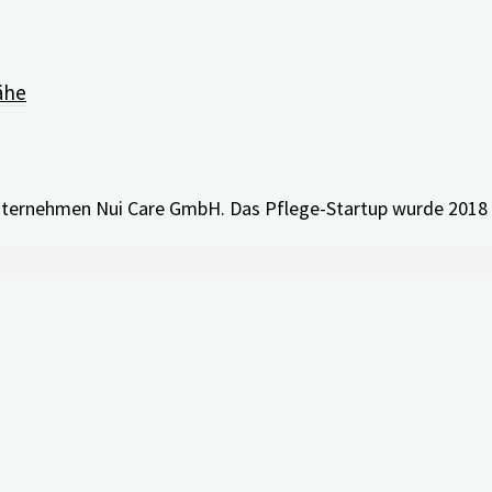
 endet nach einem Jahr automatisch, eine Kündigung ist n
info@nui.care
wenden.
ähe
Unternehmen Nui Care GmbH. Das Pflege-Startup wurde 2018 
de Ansprechpartner wenden: