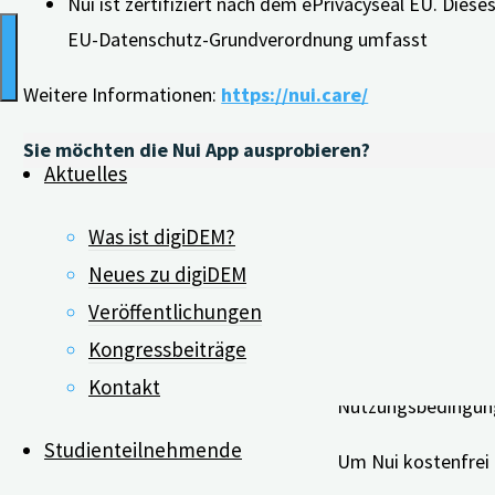
Nui ist zertifiziert nach dem ePrivacyseal EU. Dies
EU-Datenschutz-Grundverordnung umfasst
Weitere Informationen:
https://nui.care/
Sie möchten die Nui App ausprobieren?
Aktuelles
Gemeinsam mit digi
Was ist digiDEM?
Neues zu digiDEM
Registrieren Sie si
Veröffentlichungen
Nach dem Download 
Kongressbeiträge
Account erstellen
Kontakt
Nutzungsbedingun
Studienteilnehmende
Um Nui kostenfrei 