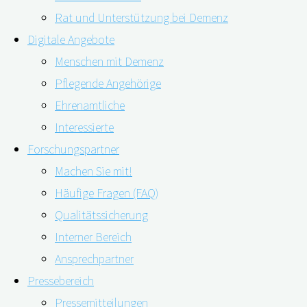
Rat und Unterstützung bei Demenz
Digitale Angebote
Menschen mit Demenz
Pflegende Angehörige
Die App der Firma Nui Care GmbH unterstützt
pflegende
Ehrenamtliche
Interessierte
Forschungspartner
Machen Sie mit!
Die wichtig
Häufige Fragen (FAQ)
Qualitätssicherung
Pflegeplaner & C
Interner Bereich
besprechen.
Ansprechpartner
Pressebereich
Einladungsfunkti
Pressemitteilungen