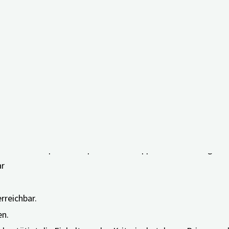
inden Sie Informationen zu zahlreichen Pflegethemen, z.B. z
beantwortet Ihre Pflegefragen und informiert Sie über Ihre i
nen Sie das Befinden der bzw. des Pflegebedürftigen erfassen
rt in 350 Kapiteln mit praktischen Tipps für Ihren Pflegeall
ar
rreichbar.
en.