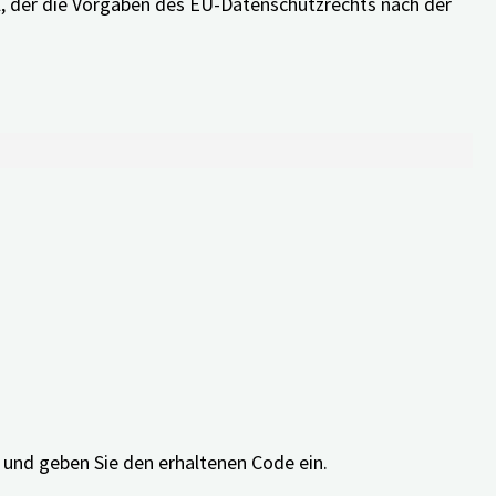
eal, der die Vorgaben des EU-Datenschutzrechts nach der
r lang kostenfrei zu testen!
eischaltcode für die Nui App.
önnen Sie mit Ihrer E-Mail Adresse einen
Sie den Datenschutzbestimmungen und den
 und geben Sie den erhaltenen Code ein.