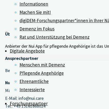
Informationen
Das kostenlose Abo
Machen Sie mit!
können Sie sich an
digiDEM-Forschungspartner*innen in Ihrer N
Demenz im Fokus
Über den Anbieter: Nui Care GmbH
Rat und Unterstützung bei Demenz
Anbieter der Nui App für pflegende Angehörige ist das 
Digitale Angebote
Ansprechpartner
Menschen mit Demenz
Bei
Fragen
zur Nui App können Sie sich gerne an folgen
Pflegende Angehörige
Ehrenamtliche
Nui Care:
Interessierte
Markus Müller
E-Mail: info@nui.care
Forschungspartner
Tel.: +49 15161868024