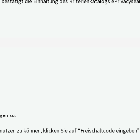
es bestätigt die Einhaltung des Kriterienkatalogs ePrivacys
DEM Bayern bietet Nui Care die Möglichkeit, die App ein Jah
ch dafür einfach
hier
, im Anschluss daran erhalten Sie den Fr
der „Nui Care“ App im App Store oder Google Play Store, k
. Folgen Sie hierzu den Anweisungen der App und stimmen 
gen zu.
nutzen zu können, klicken Sie auf “Freischaltcode eingeben”