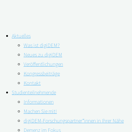
Zum
Aktuelles
Inhalt
Digitales Angebot: Nui App
Was ist digiDEM?
springen
Neues zu digiDEM
Veröffentlichungen
Kongressbeiträge
Kontakt
Studienteilnehmende
Informationen
Machen Sie mit!
digiDEM-Forschungspartner*innen in Ihrer Nähe
Demenz im Fokus