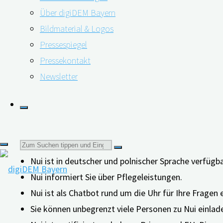
Ratgeber
: Hier f
Über digiDEM Bayern
Bildmaterial & Logos
Assistent
: Dieser 
Pressespiegel
Pressekontakt
Bericht:
Darin kön
Newsletter
Weitere Besonderheiten der App:
Suchen
Nui bietet pflegerelevante Informationen an einem O
Nui ist in deutscher und polnischer Sprache verfügb
Nui informiert Sie über Pflegeleistungen.
nach:
Nui ist als Chatbot rund um die Uhr für Ihre Fragen e
Sie können unbegrenzt viele Personen zu Nui einlad