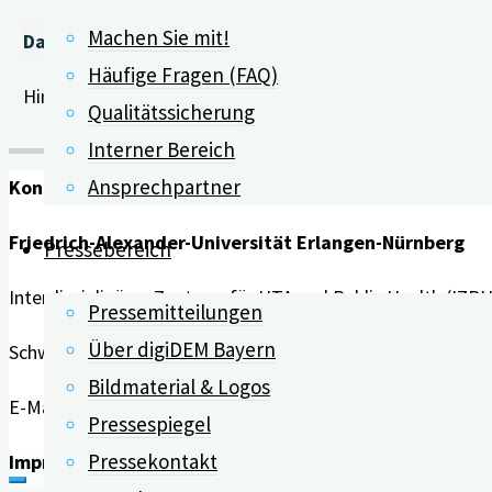
Machen Sie mit!
Datenschutz:
Häufige Fragen (FAQ)
Hinweise zum
Datenschutz
der Nui-App von der Nui Ca
Qualitätssicherung
Interner Bereich
Ansprechpartner
Kontakt
Friedrich-Alexander-Universität Erlangen-Nürnberg
Pressebereich
Interdisziplinäres Zentrum für HTA und Public Health (IZPH
Pressemitteilungen
Über digiDEM Bayern
Schwabachanlage 6 | 91054 Erlangen
Bildmaterial & Logos
E-Mail:
info@digidem-bayern.de
Pressespiegel
Pressekontakt
Impressum | Datenschutz