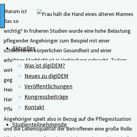
Warum ist
das so
wichtig? In früheren Studien wurde eine hohe Belastung
pflegender Angehöriger zum Beispiel mit einer
Aktuelles
schlechteren körperlichen Gesundheit und einer
erhöhten Sterblichkeit in Verbindung gebracht. Zudem
Was ist digiDEM?
wirkte sich eine erhöhte Belastung auf das Verhalten
Neues zu digiDEM
gegenüber der Pflegeperson und auf einen möglichen
Veröffentlichungen
Heimübertritt aus: Es kommt häufiger zu schädlichen
Kongressbeiträge
Handlungen und vermehrt zu Umzügen in
Kontakt
Pflegeeinrichtungen. Die erlebte Belastung pflegender
Angehöriger spielt also in Bezug auf die Pflegesituation
Studienteilnehmende
und die Lebensqualität der Betroffenen eine große Rolle.