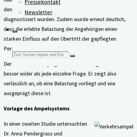
Pressekontakt
den pflegenden Angehörigen Depressionen
Newsletter
diagnostiziert wurden. Zudem wurde erneut deutlich,
dass die erlebte Belastung der Angehörigen einen
starken Einfluss auf den Übertritt der gepflegten
Person in eine Pflegeeinrichtung hatte.
Suchen
Der Summenwert spiegelte die Belastung dabei noch
besser wider als jede einzelne Frage. Er zeigt also
nach:
verlässlich an, ob eine Belastung vorliegt und wie
ausgeprägt diese ist.
Vorlage des Ampelsystems
In einer zweiten Studie untersuchten
Dr. Anna Pendergrass und