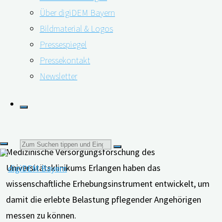
Wirksamkeit in zwei umfangreichen Studien
Über digiDEM Bayern
nachgewiesen wurde.
Bildmaterial & Logos
Pressespiegel
Pressekontakt
Newsletter
Die Grundlage der Angehörigenampel ist die Kurzform
der “Häuslichen Pflege Skala (HPS)”, die in über 20
Sprachen verfügbar ist und seit sechs Jahren weltweit
eingesetzt wird. Wissenschaftler*innen des Zentrums für
Suchen
Medizinische Versorgungsforschung des
Universitätsklinikums Erlangen haben das
nach:
wissenschaftliche Erhebungsinstrument entwickelt, um
damit die erlebte Belastung pflegender Angehörigen
messen zu können.