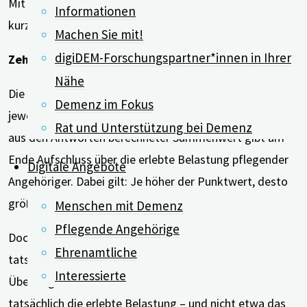
Mit der HPS-Kurzform kann sie kostenlos und innerhalb
Informationen
kurzer Zeit gemessen werden.
Machen Sie mit!
digiDEM-Forschungspartner*innen in Ihrer
Zehn Fragen mit jeweils vier Antwortmöglichkeiten
Nähe
Die HPS-Kurzform beinhaltet zehn Fragen, zu denen es
Demenz im Fokus
jeweils vier vorgegebene Antwortmöglichkeiten gibt. Ein
Rat und Unterstützung bei Demenz
aus den Antworten berechneter Summenwert gibt am
Ende Aufschluss über die erlebte Belastung pflegender
Digitale Angebote
Angehöriger. Dabei gilt: Je höher der Punktwert, desto
größer die erlebte Belastung.
Menschen mit Demenz
Pflegende Angehörige
Doch wie lässt sich feststellen, ob ein Fragebogen
Ehrenamtliche
tatsächlich das misst, was er beabsichtigt zu messen?
Interessierte
Übertragen auf die HPS-Kurzform: Erfasst sie
tatsächlich die erlebte Belastung – und nicht etwa das