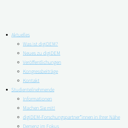
Zum
Aktuelles
Inhalt
Was ist digiDEM?
springen
Gültig und zuverlässig: die
Neues zu digiDEM
Veröffentlichungen
wissenschaftliche Grundlage der
Kongressbeiträge
digiDEM Bayern Angehörigenampel
Kontakt
Studienteilnehmende
Informationen
Machen Sie mit!
digiDEM-Forschungspartner*innen in Ihrer Nähe
Demenz im Fokus