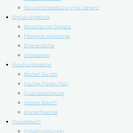
Rat und Unterstützung bei Demenz
Digitale Angebote
Menschen mit Demenz
Pflegende Angehörige
19.01.2021
19.01.2021
Ehrenamtliche
Interessierte
Forschungspartner
Es gibt bereits eine Reihe von digitalen Angeboten
Machen Sie mit!
Häufige Fragen (FAQ)
rund um Demenz, darunter auch Selbsttests.
Für
Qualitätssicherung
einen Großteil fehlt allerdings eine
Interner Bereich
wissenschaftliche Grundlage
. Im Gegensatz dazu
Ansprechpartner
basiert die digiDEM Bayern
Angehörigenampel
auf
Pressebereich
einem standardisierten Fragebogen, dessen
Pressemitteilungen