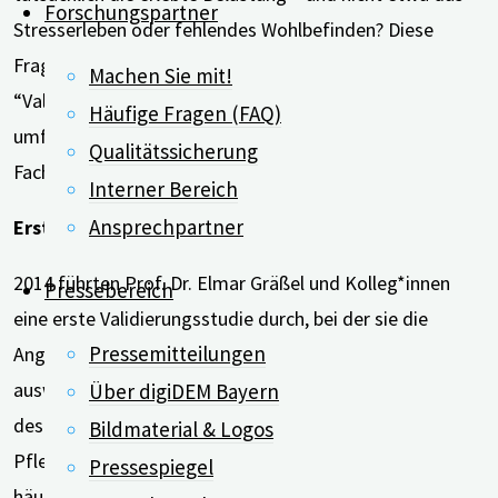
Forschungspartner
Stresserleben oder fehlendes Wohlbefinden? Diese
Frage nach der wissenschaftlichen Gültigkeit, der
Machen Sie mit!
“Valididät”, der HPS-Kurzform wurde in zwei
Häufige Fragen (FAQ)
umfangreichen Studien untersucht, die in renommierten
Qualitätssicherung
Fachzeitschriften veröffentlicht wurden.
Interner Bereich
Ansprechpartner
Erste Studie mit 351 pflegenden Angehörigen
2014 führten Prof. Dr. Elmar Gräßel und Kolleg*innen
Pressebereich
eine erste Validierungsstudie durch, bei der sie die
Pressemitteilungen
Angaben von 351 pflegenden Angehörigen aus Bayern
auswerteten. Dabei zeigte sich ein deutlicher Anstieg
Über digiDEM Bayern
des Punktewertes, wenn die Demenz der
Bildmaterial & Logos
Pflegepersonen voranschritt, “störendes” Verhalten
Pressespiegel
häufiger auftrat, der Pflegebedarf zunahm und wenn bei