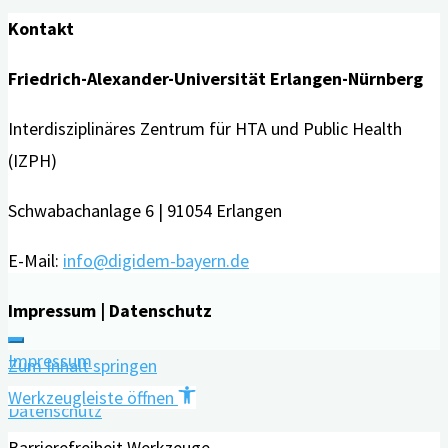
Kontakt
Friedrich-Alexander-Universität Erlangen-Nürnberg
Interdisziplinäres Zentrum für HTA und Public Health
(IZPH)
Schwabachanlage 6 | 91054 Erlangen
E-Mail:
info@digidem-bayern.de
Impressum | Datenschutz
Impressum
Zum Inhalt springen
Werkzeugleiste öffnen
Datenschutz
Barrierefreiheit Werkzeuge