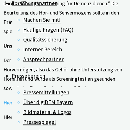
Forschungspartner
durchzuführendes Screening für Demenz dienen.“ Die
Beurteilung des Hör- und Sehvermögens sollte in den
Machen Sie mit!
Präventionsstrategien für Demenz eine wichtige Rolle
Häufige Fragen (FAQ)
spielen, raten die Autor*innen.
Qualitätssicherung
Unser Tipp:
Interner Bereich
Ansprechpartner
Der digiDEM-Hörtest untersucht das unversorgte
Hörvermögen, also das Gehör ohne Unterstützung von
Pressebereich
Hörhilfen und wurde als Screeningtest an gesunden
sowie betroffenen Probanden validiert.
Pressemitteilungen
Über digiDEM Bayern
Hier geht’s zum digiDEM Bayern-Hörtest.
Bildmaterial & Logos
Hier geht’s zur Studie:
Pressespiegel