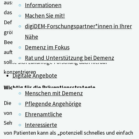
aussagekräftig. Frühere Studien haben bereits gezeigt,
Informationen
dass mehrere gleichzeitig auftretende sensorische
Machen Sie mit!
Defizite – einschließlich Sehen, Hören und Riechen – in
digiDEM-Forschungspartner*innen in Ihrer
größerem Maße in Verbindung mit kognitiven
Nähe
Beeinträchtigungen stehen gegenüber einzeln
Demenz im Fokus
auftretenden Problemen. Nach Meinung der Autor*innen
Rat und Unterstützung bei Demenz
sollte sich zukünftige Forschung auch hierauf
konzentrieren
Digitale Angebote
Wichtig für die Präventionsstrategie
Menschen mit Demenz
Die Ergebnisse könnten auch für die Primärversorgung
Pflegende Angehörige
von Bedeutung sein. Denn die Bewertung des Hör- und
Ehrenamtliche
Sehvermögens anhand der selbstberichteten Messungen
Interessierte
von Patienten kann als „potenziell schnelles und einfach