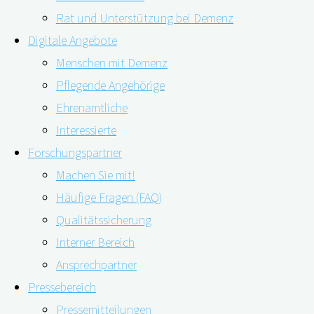
Rat und Unterstützung bei Demenz
Digitale Angebote
Menschen mit Demenz
Pflegende Angehörige
30.05.2022
16.08.2022
Ehrenamtliche
Interessierte
Ältere Menschen, die gleichzeitig sowohl beim
Forschungspartner
Hören als auch beim Sehen beeinträchtigt sind,
Machen Sie mit!
haben ein erhöhtes Demenzrisiko. Zu diesem
Häufige Fragen (FAQ)
Ergebnis gelangten Wissenschaftler*innen in den
Qualitätssicherung
USA.
Interner Bereich
Durchgeführt wurde die Studie in den USA bereits
Ansprechpartner
zwischen 1992 und 1999 und mit einer
Pressebereich
Nachbeobachtungszeit von bis zu acht Jahren. Im Mai
Pressemitteilungen