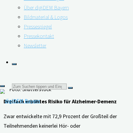
2022 wurden nun die Ergebnisse veröffentlicht. Die
Über digiDEM Bayern
Analyse umfasste 2.927 Teilnehmer*innen, die zu Beginn
Bildmaterial & Logos
der Studie nicht an Demenz erkrankt waren. Die
Pressespiegel
Beurteilung des Hör-und Sehvermögens erfolgte über
Pressekontakt
Selbstauskunft der Teilnehmenden.
Newsletter
Suchen
Foto: Shutterstock
Dreifach erhöhtes Risiko für Alzheimer-Demenz
nach:
Zwar entwickelte mit 72,9 Prozent der Großteil der
Teilnehmenden keinerlei Hör- oder