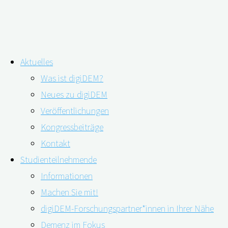
Zum
Aktuelles
Inhalt
Was ist digiDEM?
springen
Eingeschränktes Hör- und
Neues zu digiDEM
Veröffentlichungen
Sehvermögen kann zu Demenz führen
Kongressbeiträge
Kontakt
Studienteilnehmende
Informationen
Machen Sie mit!
digiDEM-Forschungspartner*innen in Ihrer Nähe
Demenz im Fokus