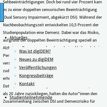
Sehbeeinträchtigungen. Doch bei rund vier Prozent kam
es zu einer doppelten sensorischen Beeinträchtigung
(Dual Sensory Impairment, abgekürzt DSI). Während der
Nachbeobachtungszeit entwickelten 10,5 Prozent der
Studienpopulation eine Demenz. Dabei war das Risiko,
Aktuelles
aufgrund der doppelten Beeinträchtigung speziell an
Alzheimer-Demenz zu erkranken, dreimal höher als bei
Was ist digiDEM?
Personen, deren Hör- und Sehvermögen sich nicht
Neues zu digiDEM
verschlechterte. Die Wissenschaftler*innen zeigten
Veröffentlichungen
zudem, dass auch eine längere Dauer von DSI mit einem
Kongressbeiträge
erhöhten Demenzrisiko verbunden ist. Obwohl die
Kontakt
Daten, die für diese Analysen verwendet wurden, mehr
als 20 Jahre zurückliegen, halten die Autor*innen den
Studienteilnehmende
Zusammenhang zwischen DSI und Demenzrisiko für