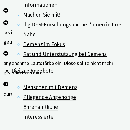
Informationen
Benutzen Sie wenn möglich Kopfhörer.
Machen Sie mit!
Da sich der Test auf den unversorgten Hörverlust
digiDEM-Forschungspartner*innen in Ihrer
bezieht, sollten keine Hörgeräte während des Tests
Nähe
getragen werden.
Demenz im Fokus
Stellen Sie für die Audioausgabe eine für Sie
Rat und Unterstützung bei Demenz
angenehme Lautstärke ein. Diese sollte nicht mehr
Digitale Angebote
geändert werden.
Führen Sie den Test in einer ruhigen Umgebung
Menschen mit Demenz
durch.
Pflegende Angehörige
Ehrenamtliche
Interessierte