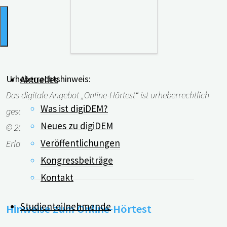
Urheberrechtshinweis:
Aktuelles
Das digitale Angebot „Online-Hörtest“ ist urheberrechtlich
Was ist digiDEM?
geschützt.
Neues zu digiDEM
© 2023 Prof. P. Kolominsky-Rabas – digiDEM Bayern – FAU
Veröffentlichungen
Erlangen-Nürnberg
Kongressbeiträge
Kontakt
Studienteilnehmende
Hinweise zum Online-Hörtest