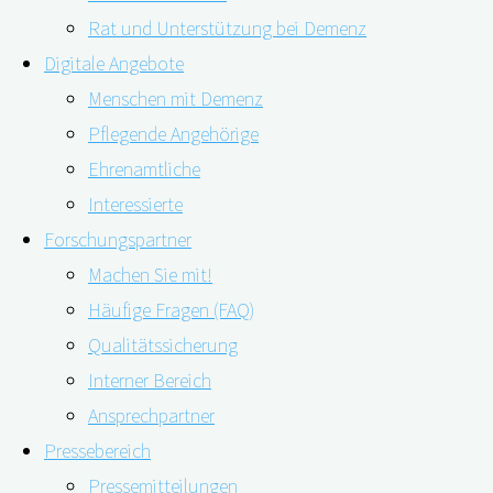
Rat und Unterstützung bei Demenz
Digitale Angebote
Menschen mit Demenz
Pflegende Angehörige
For english version please click here
Ehrenamtliche
Interessierte
Haben Sie Schwierigkeiten Gespräche in geräuschvoller
Forschungspartner
Umgebung, wie zum Beispiel in einem voll besetzten
Machen Sie mit!
Restaurant oder auf einem belebten Marktplatz, zu
Häufige Fragen (FAQ)
verstehen?
Qualitätssicherung
Viele Menschen sind von einem Hörverlust und daraus
Interner Bereich
resultierenden Problemen im Alltag betroffen. Auch das
Ansprechpartner
Demenzrisiko kann durch einen unversorgten Hörverlust
Pressebereich
gesteigert werden. Etliche Studien belegen inzwischen
Pressemitteilungen