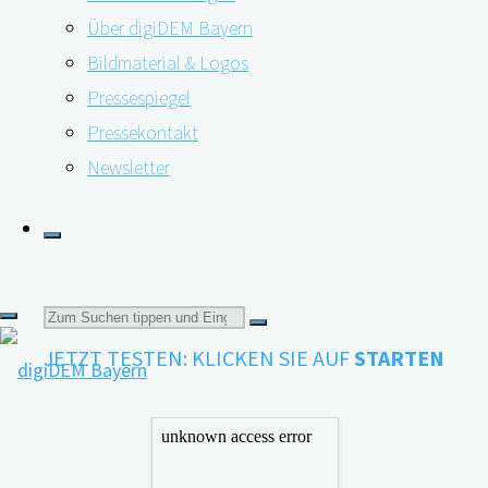
einen Zusammenhang zwischen Hörverlust und der
Über digiDEM Bayern
1,2,3
Entwicklung einer Demenz
.
Bildmaterial & Logos
Testen Sie jetzt
kostenlos
und
anonym
in nur
drei
Pressespiegel
Minuten
Ihr Gehör. Der Test untersucht das unversorgte
Pressekontakt
Hörvermögen, also das Gehör ohne Unterstützung von
Newsletter
Hörhilfen und wurde als Screeningtest an gesunden,
4
sowie betroffenen Probanden validiert
.
→ Für wissenschaftliche Belege klicken Sie bitte hier.
Suchen
JETZT TESTEN: KLICKEN SIE AUF
STARTEN
nach: