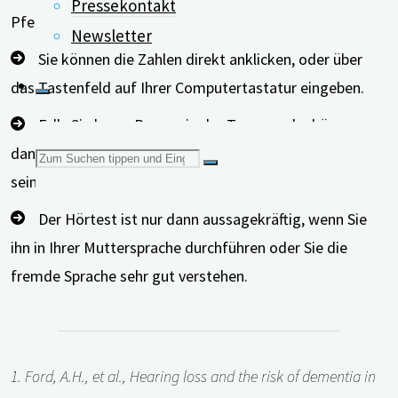
Pressekontakt
Pfeiltaste klicken, um die Ziffer zu korrigieren.
Newsletter
Sie können die Zahlen direkt anklicken, oder über
das Tastenfeld auf Ihrer Computertastatur eingeben.
Falls Sie kurze Pausen in der Tonausgabe hören,
dann könnte Ihre Internetverbindung nicht schnell genug
Suchen
sein.
Der Hörtest ist nur dann aussagekräftig, wenn Sie
nach:
ihn in Ihrer Muttersprache durchführen oder Sie die
fremde Sprache sehr gut verstehen.
1. Ford, A.H., et al., Hearing loss and the risk of dementia in