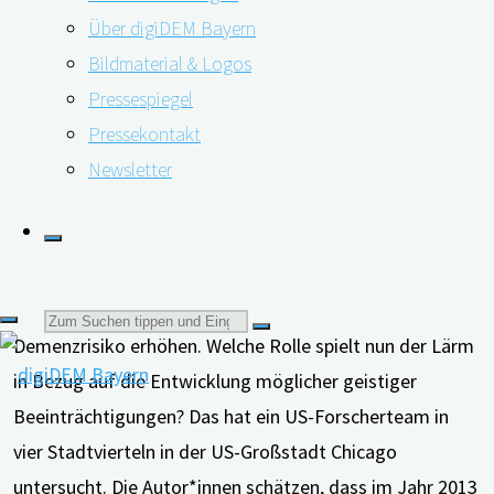
Über digiDEM Bayern
Bildmaterial & Logos
Pressespiegel
Lernschwierigkeiten
Pressekontakt
bei Kindern sowie
Newsletter
Hörschäden, Schlafstörungen und Herz-Kreislauf-
Erkrankungen bei Erwachsenen – das sind einige der
möglichen Gesundheitsschäden, die Studien zufolge
durch Lärm verursacht werden können. Schon für sich
genommen können diese Schäden zum Teil das
Suchen
Demenzrisiko erhöhen. Welche Rolle spielt nun der Lärm
in Bezug auf die Entwicklung möglicher geistiger
nach:
Beeinträchtigungen? Das hat ein US-Forscherteam in
vier Stadtvierteln in der US-Großstadt Chicago
untersucht. Die Autor*innen schätzen, dass im Jahr 2013