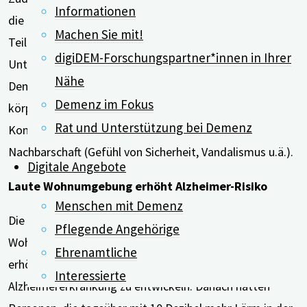
Informationen
die Lärmpegel in den Vierteln, in denen die
Machen Sie mit!
Teilnehmenden in den fünf Jahren vor den
digiDEM-Forschungspartner*innen in Ihrer
Untersuchungen lebten. Für ihre Berechnungen des
Nähe
Demenzrisikos berücksichtigen sie auch Faktoren wie
Demenz im Fokus
körperliche Aktivität, Bildung, Einkommenshöhe, soziale
Rat und Unterstützung bei Demenz
Kontakte sowie Zufriedenheit innerhalb der
Nachbarschaft (Gefühl von Sicherheit, Vandalismus u.ä.).
Digitale Angebote
Laute Wohnumgebung erhöht Alzheimer-Risiko
Menschen mit Demenz
Die Ergebnisse der Studie zeigten, dass eine laute
Pflegende Angehörige
Wohnumgebung bei älteren Erwachsenen das Risiko
Ehrenamtliche
erhöhte, leichte geistige Beeinträchtigungen oder eine
Interessierte
Alzheimererkrankung zu entwickeln. Danach hatten