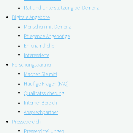
Rat und Unterstützung bei Demenz
Digitale Angebote
Menschen mit Demenz
Pflegende Angehörige
Ehrenamtliche
18.03.2021
18.03.2021
Interessierte
Forschungspartner
Machen Sie mit!
Autos, Züge, Baustellen – auch Lärm aus der
Häufige Fragen (FAQ)
Umgebung kann das Risiko steigern, im Alter eine
Qualitätssicherung
Demenz zu entwickeln. Das zeigt eine Studie über
Interner Bereich
die Auswirkungen von Umgebungslärm in der US-
Ansprechpartner
Metropole Chicago.
Pressebereich
Pressemitteilungen