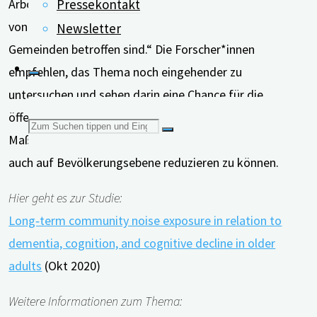
Pressekontakt
Arbor. “Dies ist eine wichtige Erkenntnis, da Millionen
von Amerikanern derzeit von hohen Lärmpegeln in ihren
Newsletter
Gemeinden betroffen sind.“ Die Forscher*innen
empfehlen, das Thema noch eingehender zu
untersuchen und sehen darin eine Chance für die
öffentliche Gesundheit, durch lärmreduzierende
Suchen
Maßnahmen die Belastung sowohl auf individueller als
auch auf Bevölkerungsebene reduzieren zu können.
nach:
Hier geht es zur Studie:
Long‐term community noise exposure in relation to
dementia, cognition, and cognitive decline in older
adults
(Okt 2020)
Weitere Informationen zum Thema: