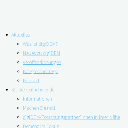
Zum
Aktuelles
Inhalt
Laute Wohnumgebung als Demenz-
Was ist digiDEM?
springen
Neues zu digiDEM
Risikofaktor
Veröffentlichungen
Kongressbeiträge
Kontakt
Studienteilnehmende
Informationen
Machen Sie mit!
digiDEM-Forschungspartner*innen in Ihrer Nähe
Demenz im Fokus