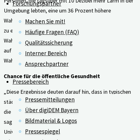
Personen, die tagsüber mit 10 Dezibel mehr Lärm in der
Forschungspartner
Umgebung lebten, eine um 36 Prozent höhere
Wahrscheinlichkeit, leichte kognitive Beeinträchtigungen
Machen Sie mit!
zu entwickeln und eine um 29 Prozent höhere
Häufige Fragen (FAQ)
Wahrscheinlichkeit, an Alzheimer zu erkranken. In Bezug
Qualitätssicherung
auf die geistigen Fähigkeiten war insbesondere die
Interner Bereich
Wahrnehmungsgeschwindigkeit betroffen.
Ansprechpartner
Chance für die öffentliche Gesundheit
Pressebereich
„Diese Ergebnisse deuten darauf hin, dass in typischen
Pressemitteilungen
städtischen Gemeinden in den USA höhere Lärmpegel
Über digiDEM Bayern
die Gehirne älterer Menschen beeinträchtigen können”,
Bildmaterial & Logos
sagte die leitende Autorin Sara D. Adar von der
Pressespiegel
University of Michigan School of Public Health in Ann