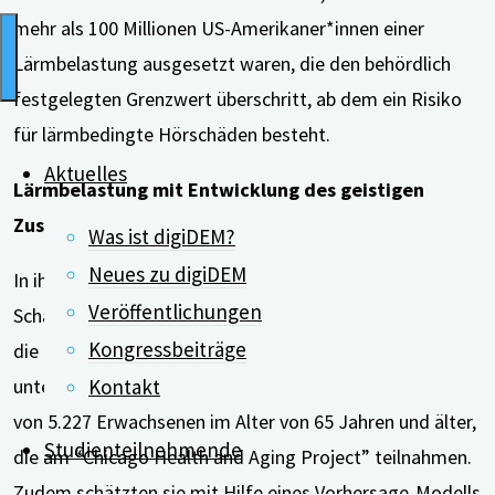
mehr als 100 Millionen US-Amerikaner*innen einer
Lärmbelastung ausgesetzt waren, die den behördlich
festgelegten Grenzwert überschritt, ab dem ein Risiko
für lärmbedingte Hörschäden besteht.
Aktuelles
Lärmbelastung mit Entwicklung des geistigen
Zustands verknüpft
Was ist digiDEM?
Neues zu digiDEM
In ihrer Langzeit-Studie verknüpften sie daher
Veröffentlichungen
Schätzungen zur Lärmbelastung mit Informationen über
Kongressbeiträge
die Entwicklung der geistigen Leistungsfähigkeit. Dafür
Kontakt
untersuchten sie alle drei Jahre den kognitiven Zustand
von 5.227 Erwachsenen im Alter von 65 Jahren und älter,
Studienteilnehmende
die am “Chicago Health and Aging Project” teilnahmen.
Zudem schätzten sie mit Hilfe eines Vorhersage-Modells