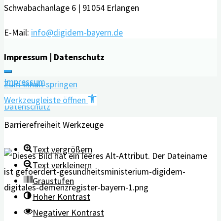
Schwabachanlage 6 | 91054 Erlangen
E-Mail:
info@digidem-bayern.de
Impressum | Datenschutz
Impressum
Zum Inhalt springen
Werkzeugleiste öffnen
Datenschutz
Barrierefreiheit Werkzeuge
Text vergrößern
Text verkleinern
Graustufen
Hoher Kontrast
Negativer Kontrast