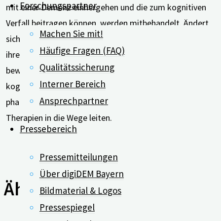
Forschungspartner
mit einer Demenz einhergehen und die zum kognitiven
Verfall beitragen können, werden mitbehandelt. Ändert
Machen Sie mit!
sich der Lebensstil, indem Menschen mit Demenz etwa
Häufige Fragen (FAQ)
ihren Lebensstil ändern und sich zum Beispiel mehr
Qualitätssicherung
bewegen und die Ernährung umstellen, kann sich der
Interner Bereich
kognitive Abbau verlangsamen. Des Weiteren lassen sich
Ansprechpartner
pharmakologische und nicht-pharmakologische
Therapien in die Wege leiten.
Pressebereich
Pressemitteilungen
Über digiDEM Bayern
Ähnliche Beiträge
Bildmaterial & Logos
Pressespiegel