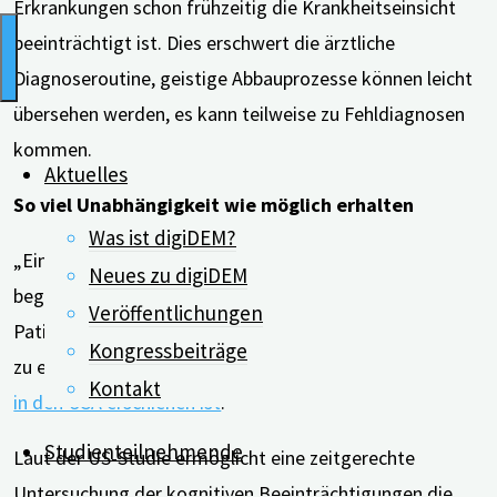
Erkrankungen schon frühzeitig die Krankheitseinsicht
beeinträchtigt ist. Dies erschwert die ärztliche
Diagnoseroutine, geistige Abbauprozesse können leicht
übersehen werden, es kann teilweise zu Fehldiagnosen
kommen.
Aktuelles
So viel Unabhängigkeit wie möglich erhalten
Was ist digiDEM?
„Ein Ziel der „zeitgerechten Diagnose“ einer
Neues zu digiDEM
beginnenden kognitiven Beeinträchtigung ist es, dem
Veröffentlichungen
Patienten so viel Unabhängigkeit so lange wie möglich
Kongressbeiträge
zu erhalten“, heißt es in einer
Übersichtsarbeit, die 2021
Kontakt
in den USA erschienen ist
.
Studienteilnehmende
Laut der US-Studie ermöglicht eine zeitgerechte
Untersuchung der kognitiven Beeinträchtigungen die