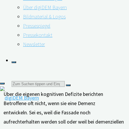
Friedrich-Alexander-Universität Erlangen-Nürnberg. Sie
Über digiDEM Bayern
forschte im Rahmen des von der Bayerischen
Bildmaterial & Logos
Staatsregierung geförderten Projektes BayDem über
Pressespiegel
„
Zeitgerechte Diagnosestellung bei Menschen mit
Pressekontakt
Demenz
“. Die Forschenden schreiben: „Die
Newsletter
Sicherstellung einer zeitgerechten Diagnose stellt die
Grundlage für die Inanspruchnahme von Therapie- und
Unterstützungsleistungen für Menschen mit Demenz
(MmD) sowie für deren pflegende Angehörige dar.“
Suchen
Über die eigenen kognitiven Defizite berichten
Betroffene oft nicht, wenn sie eine Demenz
nach:
entwickeln. Sei es, weil die Fassade noch
aufrechterhalten werden soll oder weil bei demenziellen