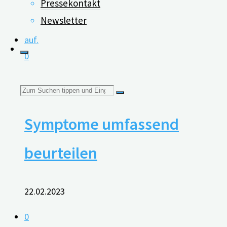
Pressekontakt
Newsletter
0
Suchen
Parkinson-Demenz:
Symptome umfassend
nach:
beurteilen
22.02.2023
0