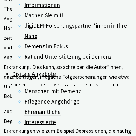
Informationen
Therapie behandelbarer Ursachen wie zum Beispiel
Machen Sie mit!
Angstzustände, Vitaminmangel, Schlafstörungen und
digiDEM-Forschungspartner*innen in Ihrer
Hör- oder Sehverlust. Wird die Demenzdiagnose
Nähe
zeitgerecht gestellt, bleibt mehr Zeit für die Aufklärung
Demenz im Fokus
und Beratung von Menschen mit Demenz und ihren
Rat und Unterstützung bei Demenz
Angehörigen hinsichtlich der Auswirkungen der
Erkrankung. Dies kann, so schreiben die Autor*innen,
Digitale Angebote
dazu beitragen, mögliche Folgeerscheinungen wie etwa
Unfallrisiken und familiäre Unstimmigkeiten und die
Menschen mit Demenz
Belastung der pflegenden Angehörigen zu mildern.
Pflegende Angehörige
Zudem lassen sich die Möglichkeiten zur Kontrolle von
Ehrenamtliche
Begleiterkrankungen erweitern. Das bedeutet:
Interessierte
Erkrankungen wie zum Beispiel Depressionen, die häufig