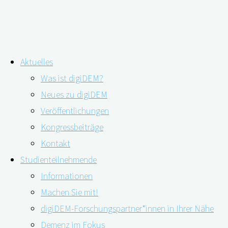
Zum
Aktuelles
Inhalt
Demenz zeitgerecht diagnostizieren
Was ist digiDEM?
springen
Neues zu digiDEM
Veröffentlichungen
Kongressbeiträge
Kontakt
Studienteilnehmende
Informationen
Machen Sie mit!
digiDEM-Forschungspartner*innen in Ihrer Nähe
Demenz im Fokus