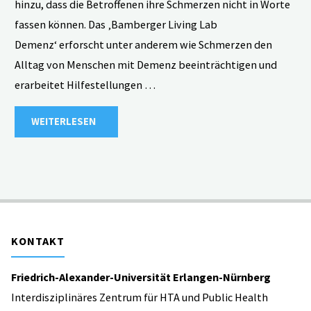
hinzu, dass die Betroffenen ihre Schmerzen nicht in Worte
fassen können. Das ‚Bamberger Living Lab
Demenz‘ erforscht unter anderem wie Schmerzen den
Alltag von Menschen mit Demenz beeinträchtigen und
erarbeitet Hilfestellungen …
"Schmerz
WEITERLESEN
und
Demenz
–
KONTAKT
das
Friedrich-Alexander-Universität Erlangen-Nürnberg
‚Bamberger
Interdisziplinäres Zentrum für HTA und Public Health
Living