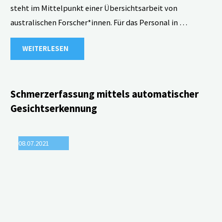
steht im Mittelpunkt einer Übersichtsarbeit von
australischen Forscher*innen. Für das Personal in …
"Schmerz
WEITERLESEN
und
Demenz:
Schmerzerfassung mittels automatischer
Gesichtserkennung
Was
bringen
08.07.2021
Schulungsprogramme
für
Pflegekräfte