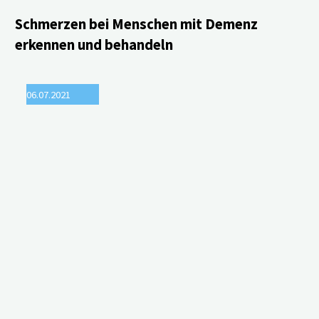
unterscheidet
Schmerzen bei Menschen mit Demenz
erkennen und behandeln
sich
je
06.07.2021
nach
kognitiver
Beeinträchtigung"