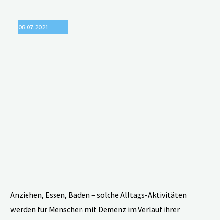
Demenz
08.07.2021
und
Schmerzen
am
Lebensende
"
Anziehen, Essen, Baden – solche Alltags-Aktivitäten
werden für Menschen mit Demenz im Verlauf ihrer