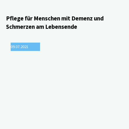
bei
Menschen
Pflege für Menschen mit Demenz und
Schmerzen am Lebensende
mit
Demenz
09.07.2021
–
die
„EPYLOGE“-
Studie"