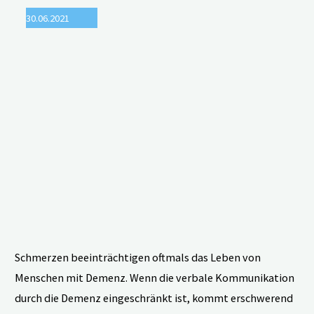
Demenz
30.06.2021
erkennen
und
behandeln"
Schmerzen beeinträchtigen oftmals das Leben von
Menschen mit Demenz. Wenn die verbale Kommunikation
durch die Demenz eingeschränkt ist, kommt erschwerend