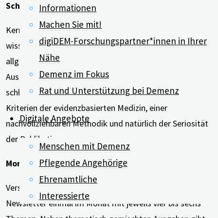
Schlüssiges Prüfverfahren
Informationen
Machen Sie mit!
Kern eines jeden Newsletterbeitrages sind
digiDEM-Forschungspartner*innen in Ihrer
wissenschaftlich untermauerte und überprüfte sowie
Nähe
allgemeinverständlich aufbereitete Informationen.
Demenz im Fokus
Ausgewählt werden die vorgestellten Studien in einem
Rat und Unterstützung bei Demenz
schlüssigen Auswahl- und Prüfverfahren. Es folgt den
Kriterien der evidenzbasierten Medizin, einer
Digitale Angebote
nachvollziehbaren Methodik und natürlich der Seriosität
der Publikationsorgane.
Menschen mit Demenz
Pflegende Angehörige
Monatliches Serviceangebot
Ehrenamtliche
Verschickt wird der digiDEM Bayern-Science Watch-
Interessierte
Newsletter einmal im Monat mit jeweils vier bis sechs