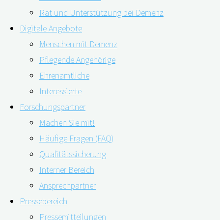
Rat und Unterstützung bei Demenz
Digitale Angebote
Menschen mit Demenz
Pflegende Angehörige
08.09.2022
08.09.2022
Ehrenamtliche
Interessierte
Aktuelle News aus der nationalen und
Forschungspartner
internationalen Demenzforschung in
Machen Sie mit!
allgemeinverständlicher Sprache aufbereitet – der
Häufige Fragen (FAQ)
digiDEM Bayern Science Watch-Newsletter erfreut
Qualitätssicherung
sich immer größerer Beliebtheit.
Interner Bereich
Aus vielen Rückmeldungen wissen wir, dass Sie, liebe
Ansprechpartner
Leserinnen und Leser, ziemlich wissbegierig sind und
Pressebereich
unseren digiDEM Bayern-Science Watch-Newsletter sehr
Pressemitteilungen