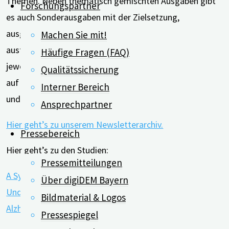
Themen. Neben thematisch gemischten Ausgaben gibt
Forschungspartner
es auch Sonderausgaben mit der Zielsetzung,
ausgewählte Schwerpunkt-Themen besonders
Machen Sie mit!
ausführlich darzustellen. Als Service für alle, die die
Häufige Fragen (FAQ)
jeweilige Studie im Original lesen möchten, verlinken wir
Qualitätssicherung
auf diese Publikation. Wir danken all unseren Leserinnen
Interner Bereich
und Lesern, dass Sie uns die Treue halten!
Ansprechpartner
Hier geht’s zu unserem Newsletterarchiv.
Pressebereich
Hier geht’s zu den Studien:
Pressemitteilungen
A Systematic Review of the Public’s Knowledge and
Über digiDEM Bayern
Understanding of Alzheimer’s Disease and Dementia:
Bildmaterial & Logos
Alzheimer Disease & Associated Disorders (lww.com)
Pressespiegel