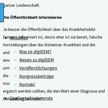
ganzer Leidenschaft.
Die Öffentlichkeit informieren
Je besser die Öffentlichkeit über das Krankheitsbild
Demenz informiert ist, desto eher ist sie bereit, falsche
Aktuelles
Vorstellungen über die Alzheimer-Krankheit und die
Was ist digiDEM?
anderen Demenzformen zu hinterfragen. Dies zeigte
Neues zu digiDEM
eine Studie bereits 2015. Und eine Studie von 2018
Veröffentlichungen
unterstrich, dass Aufklärungskampagnen nicht nur auf
die schwerwiegenden Folgen der Demenz hinweisen
Kongressbeiträge
müssten, sondern „durch evidenzbasierte Kampagnen
Kontakt
ergänzt werden sollten, die den Wert einer Diagnose und
Studienteilnehmende
Behandlung betonen.“