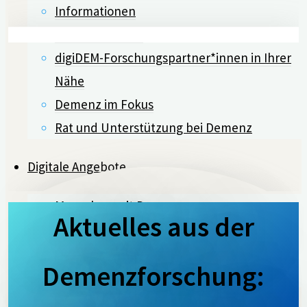
Informationen
Machen Sie mit!
digiDEM-Forschungspartner*innen in Ihrer
Nähe
Demenz im Fokus
Rat und Unterstützung bei Demenz
Digitale Angebote
Menschen mit Demenz
Aktuelles aus der
Pflegende Angehörige
Ehrenamtliche
Demenzforschung:
Interessierte