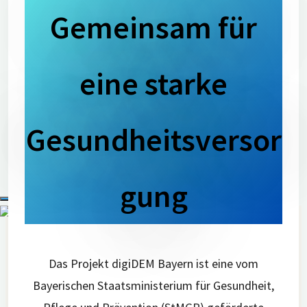
Gemeinsam für
Über digiDEM Bayern
Bildmaterial & Logos
Pressespiegel
eine starke
Pressekontakt
Newsletter
Gesundheitsversor
gung
Suchen
nach:
Das Projekt digiDEM Bayern ist eine vom
Bayerischen Staatsministerium für Gesundheit,