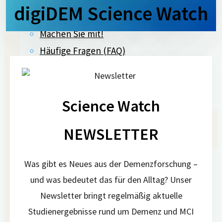
Forschungspartner
digiDEM Science Watch
Machen Sie mit!
Häufige Fragen (FAQ)
Qualitätssicherung
Interner Bereich
Ansprechpartner
Science Watch
Pressebereich
NEWSLETTER
Pressemitteilungen
Was gibt es Neues aus der Demenzforschung –
Über digiDEM Bayern
und was bedeutet das für den Alltag? Unser
Bildmaterial & Logos
Newsletter bringt regelmäßig aktuelle
Pressespiegel
Studienergebnisse rund um Demenz und MCI