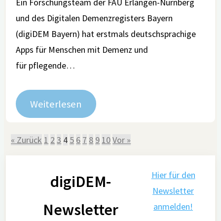
Ein Forschungsteam der FAU Erlangen-Nürnberg
und des Digitalen Demenzregisters Bayern
(digiDEM Bayern) hat erstmals deutschsprachige
Apps für Menschen mit Demenz und
für pflegende…
Weiterlesen
« Zurück
1
2
3
4
5
6
7
8
9
10
Vor »
Hier für den
digiDEM-
Newsletter
Newsletter
anmelden!