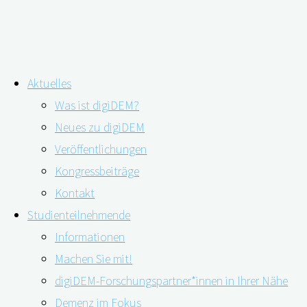
Zum
digiDEM Bayern
Aktuelles
Inhalt
Was ist digiDEM?
springen
Das digitale Demenzregister Bayern erforscht und verbessert
Neues zu digiDEM
die Angebotsstuktur für Menschen mit Demenz und deren
Veröffentlichungen
Angehörige
Kongressbeiträge
Kontakt
digiDEM Bayern
Studienteilnehmende
Informationen
Machen Sie mit!
Digitales Demenzregister Bayern
digiDEM-Forschungspartner*innen in Ihrer Nähe
Demenz im Fokus