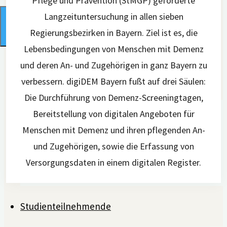
Pflege und Prävention (StMGP) geförderte
Langzeituntersuchung in allen sieben
Regierungsbezirken in Bayern. Ziel ist es, die
Lebensbedingungen von Menschen mit Demenz
und deren An- und Zugehörigen in ganz Bayern zu
Aktuelles
verbessern. digiDEM Bayern fußt auf drei Säulen:
Die Durchführung von Demenz-Screeningtagen,
Was ist digiDEM?
Bereitstellung von digitalen Angeboten für
Neues zu digiDEM
Menschen mit Demenz und ihren pflegenden An-
Veröffentlichungen
und Zugehörigen, sowie die Erfassung von
Kongressbeiträge
Versorgungsdaten in einem digitalen Register.
Kontakt
Studienteilnehmende