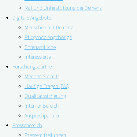
Rat und Unterstützung bei Demenz
Digitale Angebote
Menschen mit Demenz
Pflegende Angehörige
23.03.2023
24.03.2023
Ehrenamtliche
Interessierte
Ein Forschungsteam der FAU Erlangen-Nürnberg und
Forschungspartner
des Digitalen Demenzregisters Bayern (digiDEM
Machen Sie mit!
Bayern)
hat erstmals deutschsprachige Apps für
Häufige Fragen (FAQ)
Menschen mit Demenz und für pflegende An- und
Qualitätssicherung
Zugehörige auf wissenschaftliche Evidenz und
Interner Bereich
Nutzerqualität bewertet und kommt zu zwei
Ansprechpartner
ernüchternden Ergebnissen.
Für die meisten
Pressebereich
Demenz-Apps, die auf dem sogenannten
Pressemitteilungen
Selbstzahlermarkt zu haben sind, gibt es keine