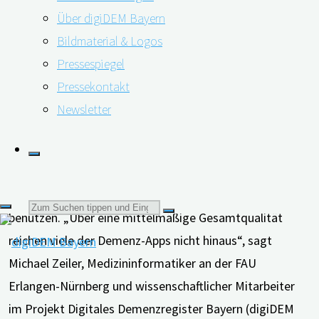
Über digiDEM Bayern
wissenschaftlichen Belege für deren Wirksamkeit.
Bildmaterial & Logos
Zudem reichen viele Demenz-Apps über
Pressespiegel
eine mittelmäßige Nutzerqualität nicht hinaus.
Pressekontakt
In Sachen Digitalisierung des Gesundheitssystems hat
Newsletter
Deutschland massiven Nachholbedarf. Gleichzeitig
erfreuen sich Digitale Gesundheitsanwendungen (DiGA)
immer größerer Beliebtheit. Sie lassen sich in App-Stores
bequem herunterladen und unabhängig von Ort und Zeit
Suchen
benutzen. „Über eine mittelmäßige Gesamtqualität
reichen viele der Demenz-Apps nicht hinaus“, sagt
nach:
Michael Zeiler, Medizininformatiker an der FAU
Erlangen-Nürnberg und wissenschaftlicher Mitarbeiter
im Projekt Digitales Demenzregister Bayern (digiDEM