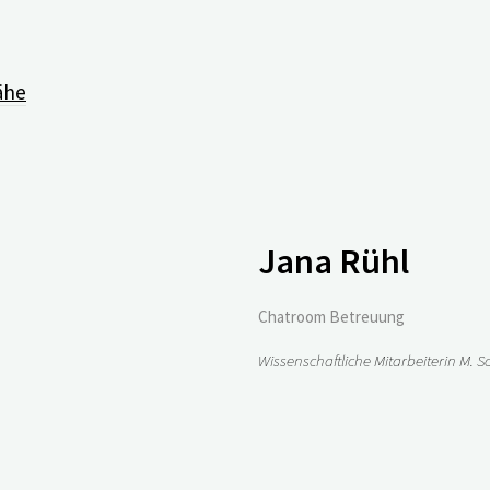
tag, 17.01.2023, 11.00-11.
ähe
Jana Rühl
Chatroom Betreuung
Wissenschaftliche Mitarbeiterin M. Sc