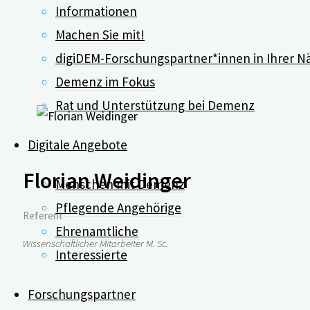
Informationen
Machen Sie mit!
Diens
digiDEM-Forschungspartner*innen in Ihrer N
Demenz im Fokus
Rat und Unterstützung bei Demenz
Digitale Angebote
Florian Weidinger
Menschen mit Demenz
Pflegende Angehörige
Referent
Ehrenamtliche
Wissenschaftlicher Mitarbeiter M. Sc.
Interessierte
Forschungspartner