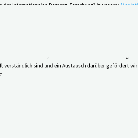
us der internationalen Demenz-Forschung? In unserer
Mediat
inen zusätzlichen Service zu unserem monatlichen Newslett
 bereitstellen.
ten und Fake News, ist evidenzbasierte Wissenschaft gefragt
haft verständlich sind und ein Austausch darüber gefördert 
E
.