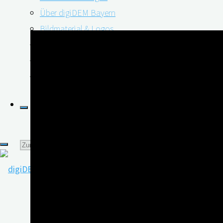
Über digiDEM Bayern
Deutschland.
Bildmaterial & Logos
Pressespiegel
Pressekontakt
Newsletter
Suchen
nach: