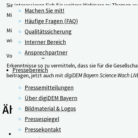
Sie interessieren Sich für weitere Webinare zu Themen a
Machen Sie mit!
Mitschnitte.
Häufige Fragen (FAQ)
Mit der Webinar-Reihe „Science Watch LIVE“ bieten wir e
Qualitätssicherung
wissenschaftliche Erkenntnisse aus der Demenzforschung
Interner Bereich
Ansprechpartner
Vor dem Hintergrund massenhaft verbreiteter Halbwahrhei
Erkenntnisse so zu vermitteln, dass sie für die Gesellsc
Pressebereich
beitragen, jetzt auch mit
digiDEM Bayern Science Wach LIV
Pressemitteilungen
Über digiDEM Bayern
Ähnliche Beiträge
Bildmaterial & Logos
Pressespiegel
Pressekontakt
0