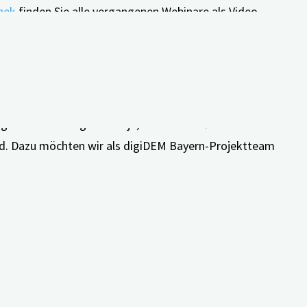
hek
finden Sie alle vergangenen Webinare als Video-
er
digiDEM Bayern Science Wa
tch
, in dem wir
. Es ist wichtiger denn je, wissenschaftliche
wird. Dazu möchten wir als digiDEM Bayern-Projektteam