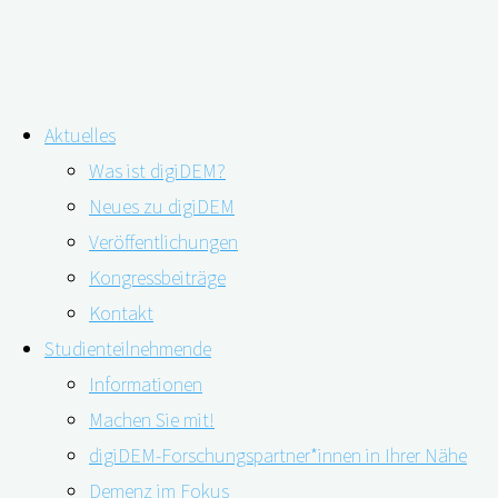
Zum
Aktuelles
Inhalt
Neues Wissen über Angebote für p
Was ist digiDEM?
springen
Neues zu digiDEM
Veröffentlichungen
Kongressbeiträge
Kontakt
Studienteilnehmende
Informationen
Machen Sie mit!
digiDEM-Forschungspartner*innen in Ihrer Nähe
Demenz im Fokus