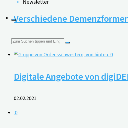
Newsletter
Verschiedene Demenzformen u
16.02.2023
Suchen
0
nach:
Digitale Angebote von digiD
02.02.2021
0