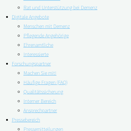
Rat und Unterstützung bei Demenz
Digitale Angebote
Menschen mit Demenz
Pflegende Angehörige
20.01.2023
11.05.2023
Ehrenamtliche
Angehörige von Menschen mit Demenz stehen im Alltag m
Interessierte
unter erhöhter psychischer Belastung. Außerdem können
Forschungspartner
Angehörigen eines Betroffenen entstehen.
Machen Sie mit!
Häufige Fragen (FAQ)
Verschiedene Angebote für pflegende Angehörige tragen
Qualitätssicherung
zu halten. Doch gibt es auch wissenschaftliche Nachweise
Interner Bereich
denen sich der World Alzheimer Report 2022 widmet. Hier
Ansprechpartner
Psychologie“ und stellen den aktuellen wissenschaftlich
Pressebereich
Pressemitteilungen
Das digiDEM Bayern-Team stellt in diesem Webinar neues