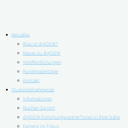
Zum
Aktuelles
Inhalt
Webinar: Was wir von den Nonnen 
Was ist digiDEM?
springen
Neues zu digiDEM
lernen können – The Nun Study (Te
Veröffentlichungen
Kongressbeiträge
Kontakt
Studienteilnehmende
Informationen
Machen Sie mit!
digiDEM-Forschungspartner*innen in Ihrer Nähe
Demenz im Fokus