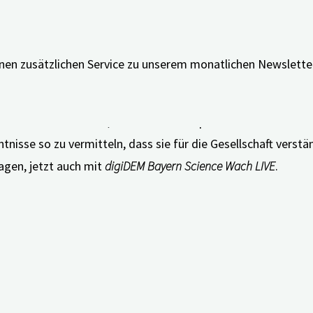
inen zusätzlichen Service zu unserem monatlichen Newslett
 bereitstellen.
ten und Fake News, aktuell zum Beispiel über das neue Coro
ntnisse so zu vermitteln, dass sie für die Gesellschaft verst
agen, jetzt auch mit
digiDEM Bayern Science Wach LIVE
.