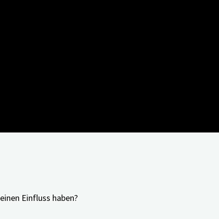
Hier gibt es das Webinar als
PDF zum Download
.
en der Teilnehmer*innen und Antworten des Webinar-T
einen Einfluss haben?