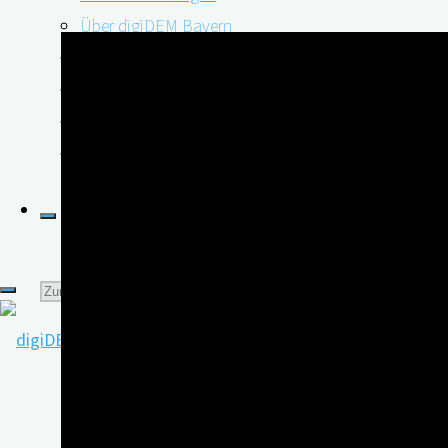
Über digiDEM Bayern
Bildmaterial & Logos
Pressespiegel
Pressekontakt
Newsletter
Suchen
nach: