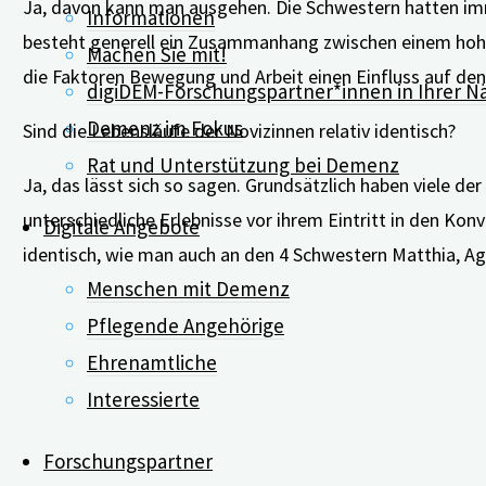
Ja, davon kann man ausgehen. Die Schwestern hatten imme
Informationen
besteht generell ein Zusammanhang zwischen einem hohen
Machen Sie mit!
die Faktoren Bewegung und Arbeit einen Einfluss auf den
digiDEM-Forschungspartner*innen in Ihrer N
Demenz im Fokus
Sind die Lebensläufe der Novizinnen relativ identisch?
Rat und Unterstützung bei Demenz
Ja, das lässt sich so sagen. Grundsätzlich haben viele de
unterschiedliche Erlebnisse vor ihrem Eintritt in den Kon
Digitale Angebote
identisch, wie man auch an den 4 Schwestern Matthia, A
Menschen mit Demenz
Pflegende Angehörige
Mittw
Ehrenamtliche
Interessierte
Forschungspartner