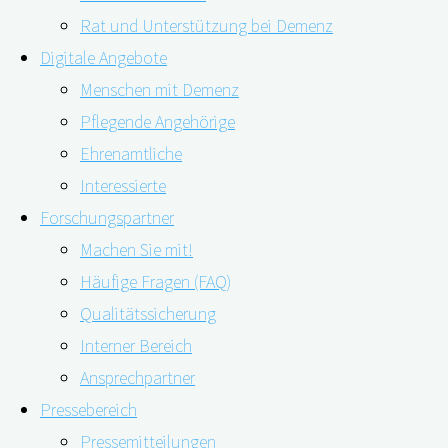
Rat und Unterstützung bei Demenz
Digitale Angebote
Menschen mit Demenz
Pflegende Angehörige
20.05.2020
11.05.2023
Ehrenamtliche
Interessierte
Forschungspartner
Machen Sie mit!
In der Demenzforschung spielt sie eine besondere Rol
Häufige Fragen (FAQ)
verblüffende Erkenntnisse. Im zweiten Teil unserer W
Qualitätssicherung
Ordensschwestern und zeigen Ihnen, was man aus ihrem
Interner Bereich
Kommentaren!
Ansprechpartner
Pressebereich
Pressemitteilungen