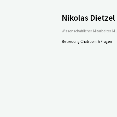
Nikolas Dietzel
Wissenschaftlicher Mitarbeiter M. 
Betreuung Chatroom & Fragen
 „Nun Study“ (Nonnenstudie) aus Minnesota (USA) kennen. Dab
eiligt waren. Die „Nonnenstudie“ liefert für die Demenzfor
bedingungen der Ordensschwestern spannende Ergebnisse.
udie“:
„Warum interessiert sich die Demenzforschung für Non