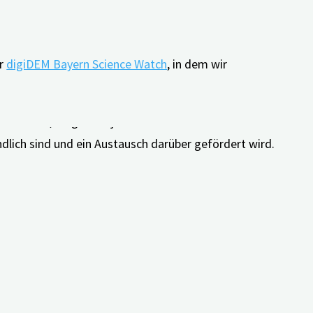
er
digiDEM Bayern Science Watch
, in dem wir
na-Virus, ist gerade jetzt evidenzbasierte Wissenschaft
ändlich sind und ein Austausch darüber gefördert wird.