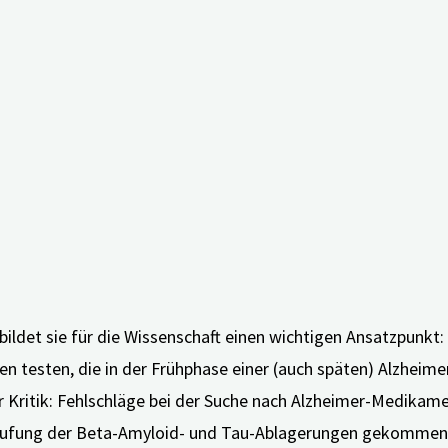
 erblich bedingten Form der Alzheimer-Erkrankung, der so 
 einer früh einsetzenden Alzheimer-Demenz führt. Bei den Be
llenfalls leichte Hinweise auf die Erkrankung auf, als sie m
der beiden Medikamente oder ein Placebo und wurden über e
uell getesteten Medikamente sollten die Beta-Amyloid-Ablage
mung des geistigen Abbaus.
ndlung
bildet sie für die Wissenschaft einen wichtigen Ansatzpunkt:
en testen, die in der Frühphase einer (auch späten) Alzheim
Kritik: Fehlschläge bei der Suche nach Alzheimer-Medikame
ufung der Beta-Amyloid- und Tau-Ablagerungen gekommen sei