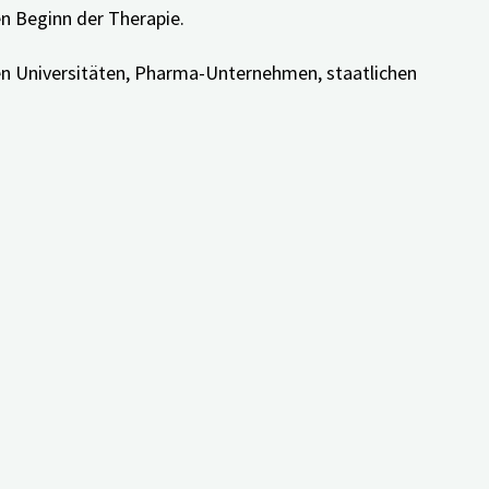
en Beginn der Therapie.
en Universitäten, Pharma-Unternehmen, staatlichen
fying Treatments in Individuals at Risk for or With a