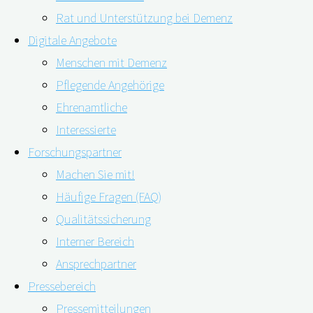
Rat und Unterstützung bei Demenz
Digitale Angebote
Menschen mit Demenz
Pflegende Angehörige
16.04.2020
16.04.2020
Ehrenamtliche
Interessierte
Forschungspartner
Ein weiterer Rückschlag für die Alzheimer-Forschung: I
Machen Sie mit!
bedingten Form der Alzheimer-Demenz verlangsamen sol
Häufige Fragen (FAQ)
Alzheimer-Erkrankung sind. Den geistigen Abbau haben 
Qualitätssicherung
Interner Bereich
Ansprechpartner
Pressebereich
Pressemitteilungen
Geleitet wurde die Studie von der Washington University 