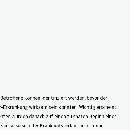
genannten “familiären Alzheimer-Erkrankung”. Diese
troffenen beginnt der geistige Abbau ab dem 50ten,
it der Einnahme der
inen Zeitraum von
rungen im Gehirn neutralisieren, bevor sich
 Betroffene können identifiziert werden, bevor der
er-Erkrankung wirksam sein könnten. Wichtig erscheint
nten wurden danach auf einen zu späten Beginn einer
, lasse sich der Krankheitsverlauf nicht mehr