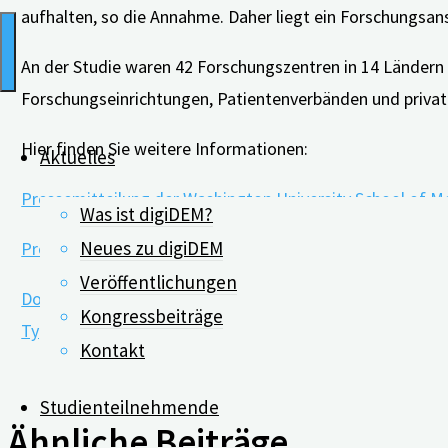
aufhalten, so die Annahme. Daher liegt ein Forschungsan
An der Studie waren 42 Forschungszentren in 14 Ländern
Forschungseinrichtungen, Patientenverbänden und priva
Hier finden Sie weitere Informationen:
Aktuelles
Pressemitteilung der Washington University School of M
Was ist digiDEM?
Neues zu digiDEM
Pressemitteilung der Alzheimer’s Asscoiation:
Veröffentlichungen
Dominantly Inherited Alzheimer Network Trial: An Opportu
Kongressbeiträge
Type of Early Onset Alzheimer&apos;s Disease Caused by
Kontakt
Studienteilnehmende
Ähnliche Beiträge