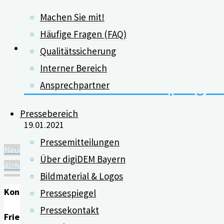
Machen Sie mit!
27.04.2023
Häufige Fragen (FAQ)
Qualitätssicherung
Interner Bereich
Online-Selbsttest für pfleg
Ansprechpartner
Pressebereich
19.01.2021
Pressemitteilungen
Neue Demenzerkrankung: LATE
Über digiDEM Bayern
Alzheimer: Je mehr Herz-Kreislauf-Risikofaktoren, desto g
Bildmaterial & Logos
Kontakt
Pressespiegel
Pressekontakt
Friedrich-Alexander-Universität Erlangen-Nürnberg