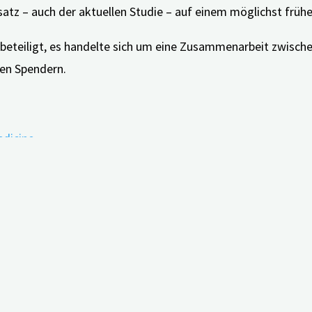
satz – auch der aktuellen Studie – auf einem möglichst früh
 beteiligt, es handelte sich um eine Zusammenarbeit zwisch
ten Spendern.
edicine
nity to Prevent Dementia. A Study of Potential Disease Modi
 a Genetic Mutation. (DIAN-TU)