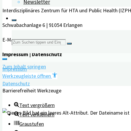
Newsletter
Interdisziplinäres Zentrum für HTA und Public Health (IZPH
Schwabachanlage 6 | 91054 Erlangen
E-Mail:
info@digidem-bayern.de
Suchen
Impressum | Datenschutz
nach:
Zum Inhalt springen
Impressum
Werkzeugleiste öffnen
Datenschutz
Barrierefreiheit Werkzeuge
Text vergrößern
Text verkleinern
Graustufen