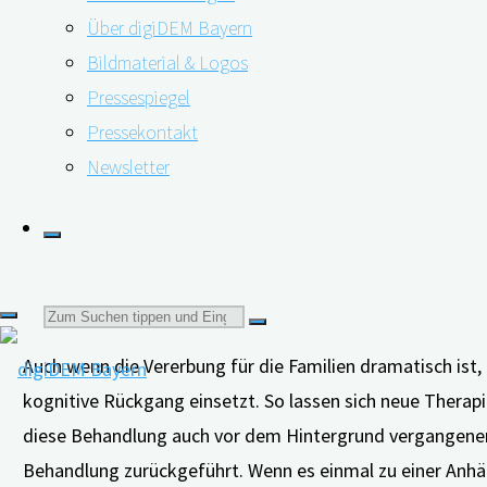
Über digiDEM Bayern
“Gantenerumab” und “Solanezumab” bei Menschen mit der
Bildmaterial & Logos
Familien weisen eine genetische Veränderung auf, die zu
Pressespiegel
40ten oder sogar 30ten Lebensjahr.
Pressekontakt
Die 194 Studienteilnehmer*innen wiesen noch keine oder a
Newsletter
getesteten Medikamente begannen. Sie erhielten eines 
durchschnittlich fünf Jahren beobachtet. Die beiden akt
Anhäufungen bilden, doch keines erzielte eine Verlangsa
Forschungsansatz liegt auf frühem Beginn der Beha
Suchen
Auch wenn die Vererbung für die Familien dramatisch ist, 
kognitive Rückgang einsetzt. So lassen sich neue Therapi
nach:
diese Behandlung auch vor dem Hintergrund vergangener 
Behandlung zurückgeführt. Wenn es einmal zu einer Anhä