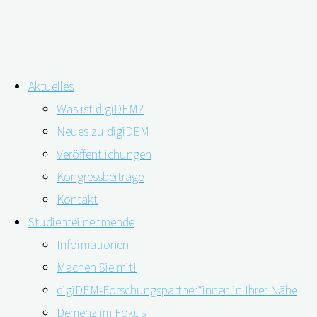
Zum
Aktuelles
Inhalt
Medikamente gegen erbliche Alzh
Was ist digiDEM?
springen
Neues zu digiDEM
Veröffentlichungen
Kongressbeiträge
Kontakt
Studienteilnehmende
Informationen
Machen Sie mit!
digiDEM-Forschungspartner*innen in Ihrer Nähe
Demenz im Fokus