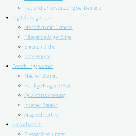
Rat und Unterstützung bei Demenz
Digitale Angebote
Menschen mit Demenz
Pflegende Angehörige
Ehrenamtliche
20.07.2022
16.08.2022
Interessierte
Wie sich Covid-19 auf die Häufigkeit neurologischer
Forschungspartner
Erkrankungen auswirkt, zeigt eine aktuelle, breit
Machen Sie mit!
angelegte Studie aus Dänemark. Demnach haben
Häufige Fragen (FAQ)
Covid-19-Patienten ein höheres Alzheimer-Risiko als
Qualitätssicherung
Menschen, die Corona-negativ waren.
Interner Bereich
Ansprechpartner
Die Studie über Langzeitfolgen von Covid-19 analysierte
Pressebereich
die elektronischen Gesundheitsdaten von knapp 920.000
Pressemitteilungen