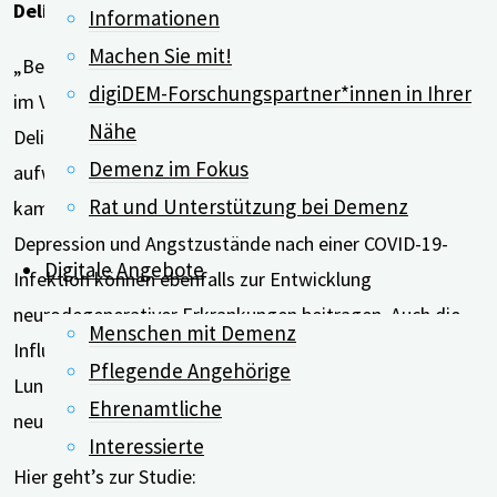
Delirium kann Auslöser sein
Informationen
Machen Sie mit!
„Bemerkenswert ist, dass COVID-19-positive Personen
digiDEM-Forschungspartner*innen in Ihrer
im Vergleich zu COVID-negativen Personen häufiger ein
Nähe
Delirium, einen unabhängigen Risikofaktor für Demenz,
Demenz im Fokus
aufwiesen“, schreiben die Wissenschaftler*innen. Sie
Rat und Unterstützung bei Demenz
kamen außerdem zu dem Schluss: Müdigkeit,
Depression und Angstzustände nach einer COVID-19-
Digitale Angebote
Infektion können ebenfalls zur Entwicklung
neurodegenerativer Erkrankungen beitragen. Auch die
Menschen mit Demenz
Influenza-Grippe und bakteriell verursachte
Pflegende Angehörige
Lungenentzündungen erhöhen das Risiko für schwere
Ehrenamtliche
neurologische Folgeerkrankungen.
Interessierte
Hier geht’s zur Studie: