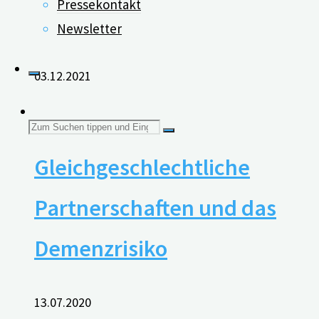
Pressekontakt
Menschen mit Tinnitus
Newsletter
03.12.2021
Suchen
Gleichgeschlechtliche
nach:
Partnerschaften und das
Demenzrisiko
13.07.2020