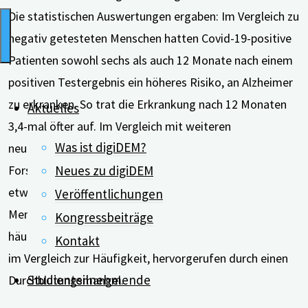
Die statistischen Auswertungen ergaben: Im Vergleich zu
negativ getesteten Menschen hatten Covid-19-positive
Patienten sowohl sechs als auch 12 Monate nach einem
positiven Testergebnis ein höheres Risiko, an Alzheimer
zu erkranken. So trat die Erkrankung nach 12 Monaten
Aktuelles
3,4-mal öfter auf. Im Vergleich mit weiteren
Was ist digiDEM?
neurologischen Erkrankungen gelangten die
Neues zu digiDEM
Forscher*innen zu ähnlichen Ergebnissen. Das Risiko,
etwa an Parkinson zu erkranken, war 2,2-fach höher.
Veröffentlichungen
Menschen, die an Covid-19 erkrankten, erlitten zudem
Kongressbeiträge
häufiger einen sogenannten ischämischen Schlaganfall
Kontakt
im Vergleich zur Häufigkeit, hervorgerufen durch einen
Studienteilnehmende
Durchblutungsmangel.