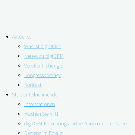
Zum
Aktuelles
Inhalt
Höheres Alzheimer-Risiko bei Covid-
Was ist digiDEM?
springen
Neues zu digiDEM
19-Patienten ￼
Veröffentlichungen
Kongressbeiträge
Kontakt
Studienteilnehmende
Informationen
Machen Sie mit!
digiDEM-Forschungspartner*innen in Ihrer Nähe
Demenz im Fokus