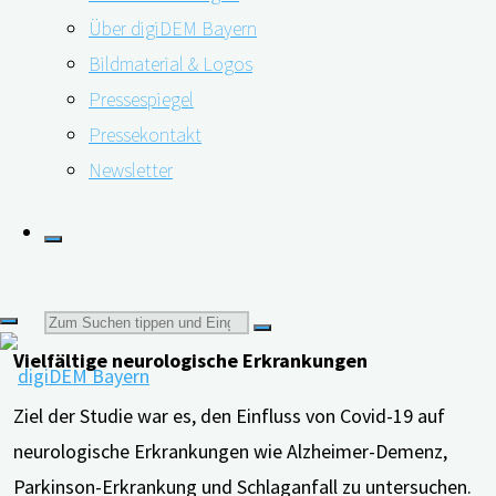
Dänen und Däninnen ab 18 Jahren, die in der Region um
Über digiDEM Bayern
die Hauptstadt Kopenhagen und in der Region Seeland
Bildmaterial & Logos
leben. Im Studienzeitraum von Februar 2018 bis
Pressespiegel
November 2021 wurden 43.375 Menschen positiv
Pressekontakt
getestet.
Newsletter
Foto: Shutterstock
Suchen
Vielfältige neurologische Erkrankungen
nach:
Ziel der Studie war es, den Einfluss von Covid-19 auf
neurologische Erkrankungen wie Alzheimer-Demenz,
Parkinson-Erkrankung und Schlaganfall zu untersuchen.