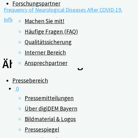
Forschungspartner
Frequency of Neurological Diseases After COVID-19,
Influenza A/B and Bacterial Pneumonia.
Machen Sie mit!
Häufige Fragen (FAQ)
Qualitätssicherung
Interner Bereich
Ähnliche Beiträge
Ansprechpartner
Pressebereich
0
Pressemitteilungen
Über digiDEM Bayern
Das Risiko einer früh
Bildmaterial & Logos
einsetzenden Demenz bei
Pressespiegel