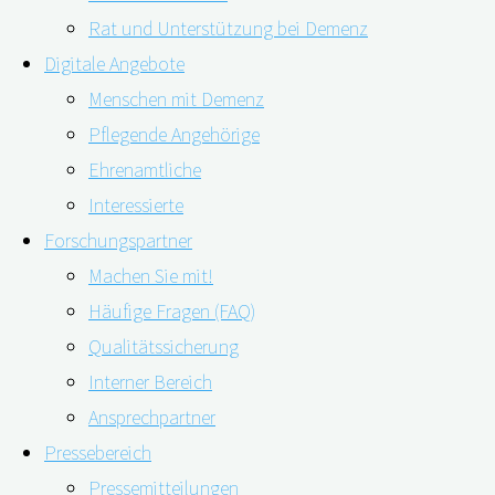
Rat und Unterstützung bei Demenz
Digitale Angebote
Menschen mit Demenz
Pflegende Angehörige
22.10.2019
25.11.2019
Ehrenamtliche
Interessierte
Forschungspartner
Es gibt offenbar Areale in der Netzhaut, die auf
Machen Sie mit!
Häufige Fragen (FAQ)
Veränderungen bei leichter Alzheimer-Krankheit
Qualitätssicherung
(AD) hinweisen könnten. Ein internationales
Interner Bereich
Forscherteam veröffentlichte dazu einen Artikel in
Ansprechpartner
der Zeitschrift
Nature
.
Pressebereich
Pressemitteilungen