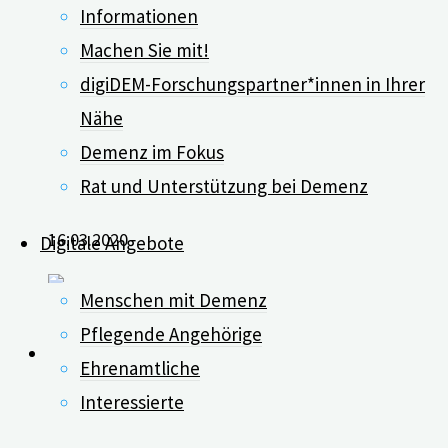
Informationen
Was hilft gegen
Machen Sie mit!
digiDEM-Forschungspartner*innen in Ihrer
Schlafstörungen von
Nähe
Demenz im Fokus
Menschen mit Demenz?
Rat und Unterstützung bei Demenz
16.03.2020
Digitale Angebote
Menschen mit Demenz
Pflegende Angehörige
Ehrenamtliche
0
Interessierte