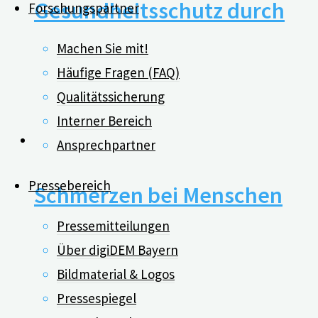
Gesundheitsschutz durch
Forschungspartner
Positive Psychologie
Machen Sie mit!
Häufige Fragen (FAQ)
Qualitätssicherung
26.01.2023
Interner Bereich
3
Ansprechpartner
Pressebereich
Schmerzen bei Menschen
Pressemitteilungen
mit Demenz erkennen und
Über digiDEM Bayern
behandeln
Bildmaterial & Logos
Pressespiegel