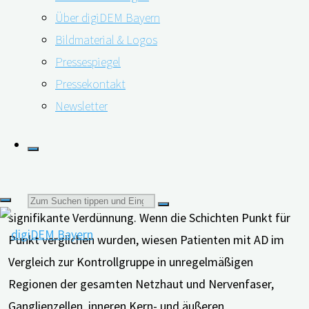
Über digiDEM Bayern
Bildmaterial & Logos
Pressespiegel
Pressekontakt
Die Wissenschaftler untersuchten die Unterschiede in
Newsletter
zehn Netzhautschichten zwischen 19 Patienten mit
leichter Alzheimer-Krankheit (AD) und einer
Kontrollgruppe von 24 Probanden. Die mittlere Dicke
jeder einzelnen Schicht wurde verglichen. Dabei zeigte
die äußere Segmentschicht bei Patienten mit AD eine
Suchen
signifikante Verdünnung. Wenn die Schichten Punkt für
Punkt verglichen wurden, wiesen Patienten mit AD im
nach:
Vergleich zur Kontrollgruppe in unregelmäßigen
Regionen der gesamten Netzhaut und Nervenfaser,
Ganglienzellen, inneren Kern- und äußeren