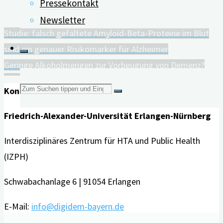
Pressekontakt
06.07.2021
Newsletter
Studie: falsch gefaltete Amyloid-Beta-Proteine im Blut
sind ein genauer Risikomarker für Alzheimer
Geringe Alkoholmengen zur Vorbeugung von Demenz?
Suchen
Kontakt
Friedrich-Alexander-Universität Erlangen-Nürnberg
nach:
Interdisziplinäres Zentrum für HTA und Public Health
(IZPH)
Schwabachanlage 6 | 91054 Erlangen
E-Mail:
info@digidem-bayern.de