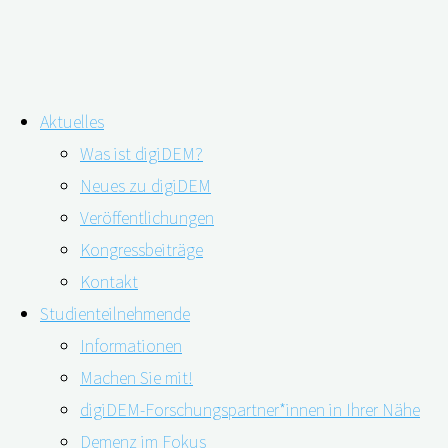
Zum
Aktuelles
Inhalt
Was ist digiDEM?
springen
Erste Anzeichen von Alzheimer sind
Neues zu digiDEM
Veröffentlichungen
möglicherweise an den Augen
Kongressbeiträge
erkennbar
Kontakt
Studienteilnehmende
Informationen
Machen Sie mit!
digiDEM-Forschungspartner*innen in Ihrer Nähe
Demenz im Fokus