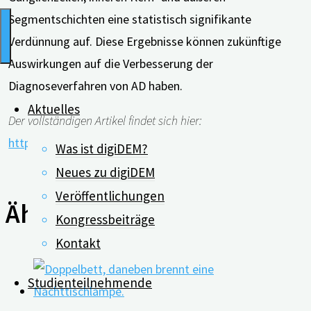
Segmentschichten eine statistisch signifikante
Verdünnung auf. Diese Ergebnisse können zukünftige
Auswirkungen auf die Verbesserung der
Diagnoseverfahren von AD haben.
Aktuelles
Der vollständigen Artikel findet sich hier:
http://dx.doi.org/10.1038/s41598-019-49353-0
Was ist digiDEM?
Neues zu digiDEM
Veröffentlichungen
Ähnliche Beiträge
Kongressbeiträge
Kontakt
Studienteilnehmende