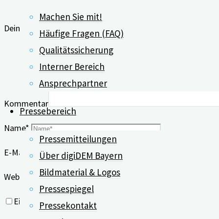
Machen Sie mit!
Deine E-Mail-Adresse wird nicht veröffentlicht.
Erforderlich
Häufige Fragen (FAQ)
Qualitätssicherung
Interner Bereich
Ansprechpartner
Kommentar
Pressebereich
Name
*
Pressemitteilungen
E-Mail
*
Über digiDEM Bayern
Bildmaterial & Logos
Website
Pressespiegel
Eigenen Namen, eigene E-Mail-Adresse und eigene Webs
Pressekontakt