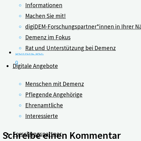
Gleichgeschlechtliche Partn
Informationen
Machen Sie mit!
digiDEM-Forschungspartner*innen in Ihrer N
13.07.2020
Demenz im Fokus
Rat und Unterstützung bei Demenz
0
Digitale Angebote
Menschen mit Demenz
Mit VR-Brille und Tablet fü
Pflegende Angehörige
Ehrenamtliche
30.05.2022
Interessierte
Schreibe einen Kommentar
Forschungspartner