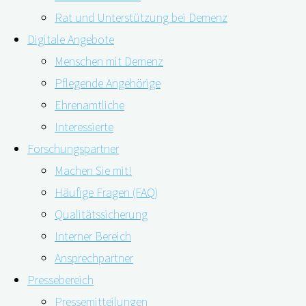
Rat und Unterstützung bei Demenz
Digitale Angebote
Menschen mit Demenz
Pflegende Angehörige
22.06.2022
16.08.2022
Ehrenamtliche
Interessierte
Wie erfolgreich sich Wissenslücken rund um die Deme
Forschungspartner
durch öffentliche Gesundheitskampagnen der Wisse
Machen Sie mit!
Häufige Fragen (FAQ)
Belgische Wissenschaftler*innen untersuchten, wie erfol
Qualitätssicherung
zunächst nicht, dass sich das Demenzrisiko grundsätzlich
Interner Bereich
kann. Geändert hat sich ihr Wissensstand jedoch nach ei
Ansprechpartner
Massenmedien sowie der sozialen Medien durchgeführt 
Pressebereich
Risiko- und Schutzfaktoren sind veränderbar
Pressemitteilungen