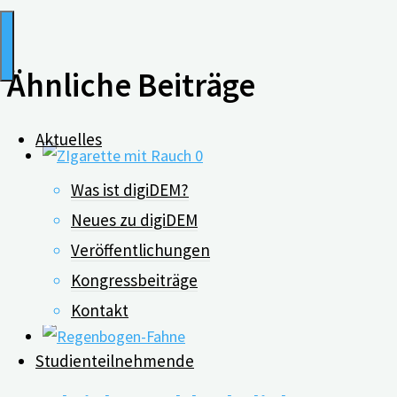
Ähnliche Beiträge
Aktuelles
0
Was ist digiDEM?
Passivrauchen kann geistige
Neues zu digiDEM
Veröffentlichungen
Kongressbeiträge
18.03.2021
Kontakt
Studienteilnehmende