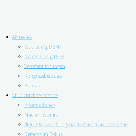
Zum
Aktuelles
Inhalt
Digital aufgesetzte Gesundheitsk
Was ist digiDEM?
springen
Neues zu digiDEM
Demenz
Veröffentlichungen
Kongressbeiträge
Kontakt
Studienteilnehmende
Informationen
Machen Sie mit!
digiDEM-Forschungspartner*innen in Ihrer Nähe
Demenz im Fokus