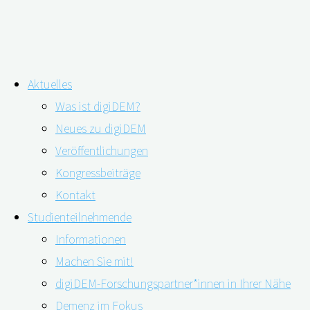
Zum
Aktuelles
Inhalt
digiDEM Bayern im Podcast
Was ist digiDEM?
springen
Neues zu digiDEM
Veröffentlichungen
Kongressbeiträge
Kontakt
Studienteilnehmende
Informationen
Machen Sie mit!
digiDEM-Forschungspartner*innen in Ihrer Nähe
Demenz im Fokus