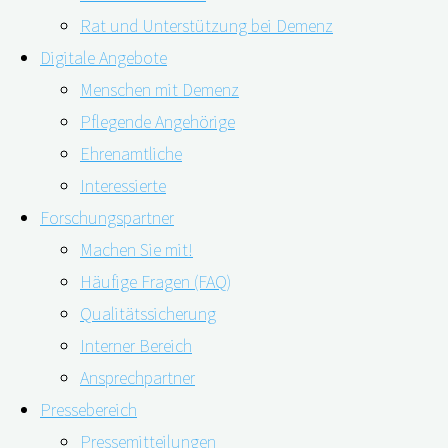
Rat und Unterstützung bei Demenz
Digitale Angebote
Menschen mit Demenz
05.03.2020
23.03.2020
Pflegende Angehörige
Ehrenamtliche
Interessierte
Forschungspartner
Seit kurzem ist das Digitale-Versorgung-Gesetz
Machen Sie mit!
(DVG) in Kraft, das zum Beispiel Apps auf Rezept
Häufige Fragen (FAQ)
und Videosprechstunden ermöglicht. In einem
Qualitätssicherung
Podcast äußern sich Expert*innen des Medical
Interner Bereich
Valley, das auch an digiDEM Bayern beteiligt ist,
Ansprechpartner
über das neue Gesetz und die Digitalisierung im
Pressebereich
Gesundheitswesen. Ab 17:54 min. spricht Prof. Dr.
Pressemitteilungen