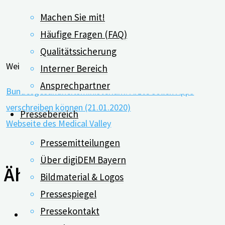
Machen Sie mit!
Häufige Fragen (FAQ)
Qualitätssicherung
Weiterführende Links:
Interner Bereich
Ansprechpartner
Bundesgesundheitsministerium: Ärzte sollen Apps
verschreiben können (21.01.2020)
Pressebereich
Webseite des Medical Valley
Pressemitteilungen
Über digiDEM Bayern
Ähnliche Beiträge
Bildmaterial & Logos
Pressespiegel
Pressekontakt