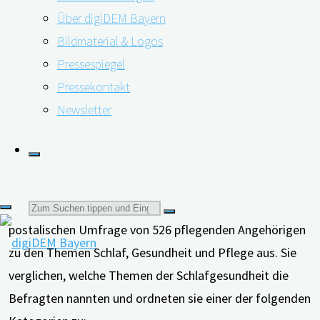
Über digiDEM Bayern
von pflegenden Angehörigen in bisherigen Studien oft
Bildmaterial & Logos
nicht berücksichtigt werden. Daher wollen die
Pressespiegel
Autor*innen mit ihrer Analyse zu einem besseren
Pressekontakt
Verständnis der Schlafgesundheit derjenigen, die ein
Newsletter
Familienmitglied mit Demenz betreuen, beitragen.
Pflege von Menschen mit Demenz beeinflusst alle
Bereiche der Schlafgesundheit
Suchen
Die Forscher*innen werteten Kommentare einer
postalischen Umfrage von 526 pflegenden Angehörigen
zu den Themen Schlaf, Gesundheit und Pflege aus. Sie
nach:
verglichen, welche Themen der Schlafgesundheit die
Befragten nannten und ordneten sie einer der folgenden