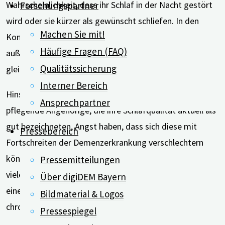
Wahrscheinlichkeit, dass ihr Schlaf in der Nacht gestört
Forschungspartner
wird oder sie kürzer als gewünscht schliefen. In den
Machen Sie mit!
Kommentaren der pflegenden Angehörigen wurde
Häufige Fragen (FAQ)
außerdem häufig eine hohe Alarmbereitschaft bei
Qualitätssicherung
gleichzeitigem Schlafmangel erwähnt.
Interner Bereich
Hinsichtlich der Schlafqualität zeigte sich, dass auch
Ansprechpartner
pflegende Angehörige, die ihre Schlafqualität aktuell als
gut bezeichneten, Angst haben, dass sich diese mit
Pressebereich
Fortschreiten der Demenzerkrankung verschlechtern
könnte. Insgesamt deuteten die Verhaltensweisen, die
Pressemitteilungen
viele der pflegenden Angehörigen an den Tag legten, auf
Über digiDEM Bayern
eine schlechte Schlafhygiene sowie auf akute und
Bildmaterial & Logos
chronische Schlafprobleme hin.
Pressespiegel