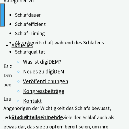
Kategorien zu:
Schlafdauer
Schlafeffizienz
Schlaf-Timing
Alarmbereitschaft während des Schlafens
Aktuelles
Schlafqualität
Was ist digiDEM?
Es zeigte sich, dass die Pflege von Menschen mit
Neues zu digiDEM
Demenz alle diese Bereiche der Schlafgesundheit
Veröffentlichungen
beeinflussen kann.
Kongressbeiträge
Laut den Autor*innen seien sich die meisten pflegenden
Kontakt
Angehörigen der Wichtigkeit des Schlafs bewusst,
Studienteilnehmende
jedoch stellten gleichzeitig viele den Schlaf auch als
etwas dar, das sie zu opfern bereit seien, um ihre