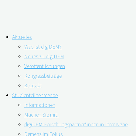
Zum
Aktuelles
Inhalt
Was ist digiDEM?
springen
Wie sich die Pflege auf die
Neues zu digiDEM
Veröffentlichungen
Schlafgesundheit der pflegenden
05.11.2021
11.11.2021
Kongressbeiträge
Angehörigen auswirkt
Kontakt
Studienteilnehmende
Informationen
Die meisten Menschen mit Demenz werden zu
Machen Sie mit!
Hause von ihren Angehörigen versorgt. Die
digiDEM-Forschungspartner*innen in Ihrer Nähe
Belastungen durch die Pflege und Veränderung des
Demenz im Fokus