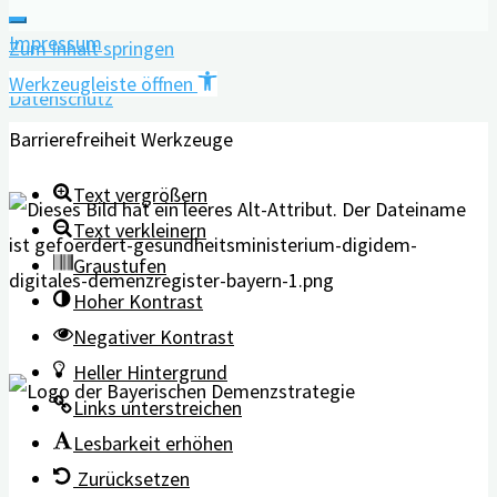
Impressum
Zum Inhalt springen
Werkzeugleiste öffnen
Datenschutz
Barrierefreiheit Werkzeuge
Text vergrößern
Text verkleinern
Graustufen
Hoher Kontrast
Negativer Kontrast
Heller Hintergrund
Links unterstreichen
Lesbarkeit erhöhen
Zurücksetzen