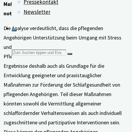
Pressekontakt
Maßnahmen zur Förderung der Schlafgesundheit
Newsletter
notwendig
Die Analyse verdeutlicht, dass die pflegenden
Angehörigen Unterstützung beim Umgang mit Stress
und Schlafmangel benötigen, welcher aus der
Suchen
Pflegesituation entsteht. Die Autor*innen verstehen ihre
Ergebnisse deshalb auch als Grundlage für die
nach:
Entwicklung geeigneter und praxistauglicher
Maßnahmen zur Förderung der Schlafgesundheit von
pflegenden Angehörigen. Teil dieser Maßnahmen
könnten sowohl die Vermittlung allgemeiner
schlaffördernder Verhaltensweisen als auch individuell
zugeschnittene und partizipative Interventionen sein.
Diese können den pflegenden Angehörigen