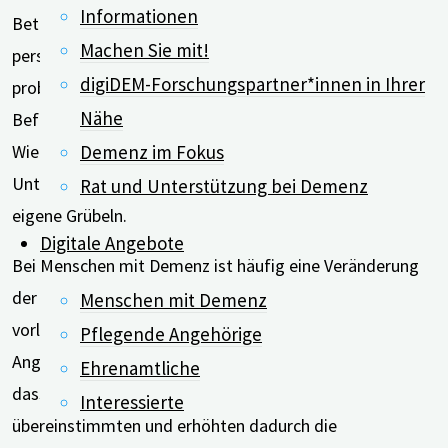
Informationen
Betreuungsaufgaben, Hausarbeiten oder ihre
Machen Sie mit!
persönliche Freizeit aufrechtzuerhalten. Als
digiDEM-Forschungspartner*innen in Ihrer
problematisch für die Schlafeffizienz nannten die
Nähe
Befragten weniger klassische Einschlaf- und
Demenz im Fokus
Wiedereinschlafschwierigkeiten, sondern Faktoren wie
Unterbrechungen durch den Pflegebedürftigen oder das
Rat und Unterstützung bei Demenz
eigene Grübeln.
Digitale Angebote
Bei Menschen mit Demenz ist häufig eine Veränderung
der Schlafenszeiten zu beobachten. Laut der
Menschen mit Demenz
vorliegenden Studie verlagerten die pflegenden
Pflegende Angehörige
Angehörigen ihre eigenen Schlafenszeiten oftmals so,
Ehrenamtliche
dass sie mit denen des Pflegebedürftigen
Interessierte
übereinstimmten und erhöhten dadurch die