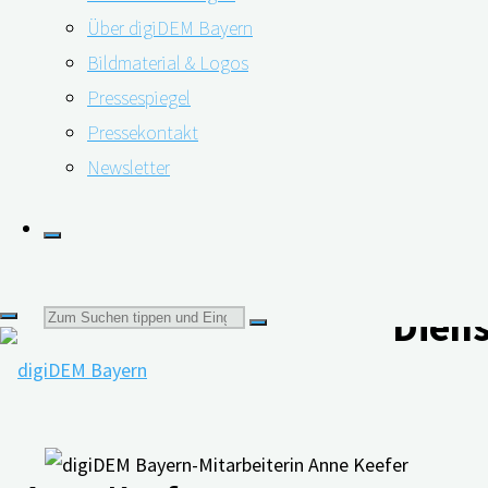
häuslichen Umfeld bewirken. Beispielsweise kann ein digi
Über digiDEM Bayern
Anforderungen besser zu bewältigen sind. Aber auch di
Bildmaterial & Logos
Pflegediensten können durch digitale Lösungen verbesse
Pressespiegel
Pressekontakt
Markus C. Müller ist Mitgründer und CEO der Firma Nui C
Newsletter
wird im kommenden Webinar einen Überblick über die Di
Inhalte und Funktionen im Pflegealltag unterstützt. Di
über digiDEM Bayern ein Jahr kostenfrei genutzt werden
Suchen
Diens
nach: