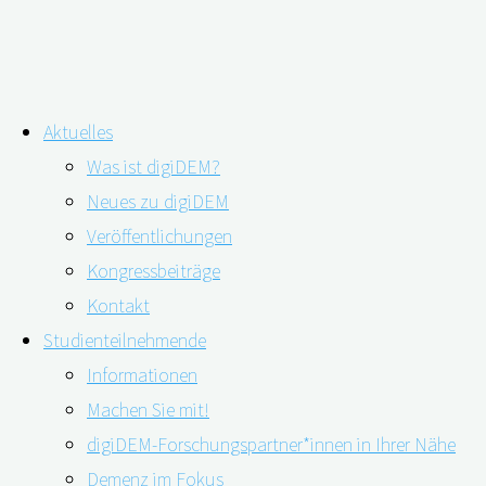
Zum
Aktuelles
Inhalt
Webinar: Digitale Pflegeanwendun
Was ist digiDEM?
springen
Neues zu digiDEM
Müller
Veröffentlichungen
Kongressbeiträge
Kontakt
Studienteilnehmende
Informationen
Machen Sie mit!
digiDEM-Forschungspartner*innen in Ihrer Nähe
Demenz im Fokus