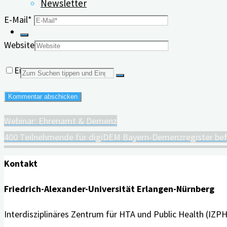
Newsletter
E-Mail
*
Website
Eigenen Namen, eigene E-Mail-Adresse und eigene Webs
Suchen
nach:
Webinar: Ehrenamt & Demenz
400 Teilnehmende für digiDEM Bayern-Demenzregister be
Kontakt
Friedrich-Alexander-Universität Erlangen-Nürnberg
Interdisziplinäres Zentrum für HTA und Public Health (IZPH