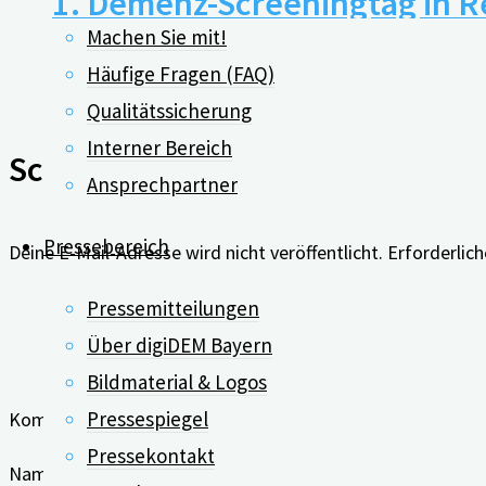
1. Demenz-Screeningtag in 
Machen Sie mit!
Häufige Fragen (FAQ)
05.07.2023
Qualitätssicherung
Interner Bereich
Schreibe einen Kommentar
Ansprechpartner
Pressebereich
Deine E-Mail-Adresse wird nicht veröffentlicht.
Erforderlich
Pressemitteilungen
Über digiDEM Bayern
Bildmaterial & Logos
Pressespiegel
Kommentar
Pressekontakt
Name
*