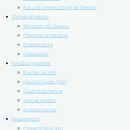
Rat und Unterstützung bei Demenz
Digitale Angebote
Menschen mit Demenz
Pflegende Angehörige
10.11.2021
02.06.2023
Ehrenamtliche
Interessierte
Forschungspartner
Machen Sie mit!
Digitale Lösungen in der Pflege? Ab 2022 sind digit
Häufige Fragen (FAQ)
Pflegebedürftigen verbessern und den Pflegealltag de
Qualitätssicherung
Interner Bereich
Ansprechpartner
Pressebereich
Insbesondere im ambulanten Pflegesetting kann der Eins
Pressemitteilungen