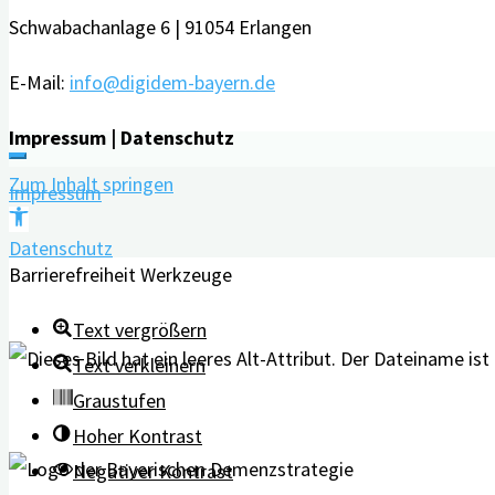
Schwabachanlage 6 | 91054 Erlangen
E-Mail:
info@digidem-bayern.de
Impressum | Datenschutz
Zum Inhalt springen
Impressum
Werkzeugleiste
Datenschutz
öffnen
Barrierefreiheit Werkzeuge
Text vergrößern
Text verkleinern
Graustufen
Hoher Kontrast
Negativer Kontrast