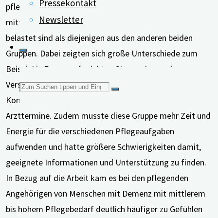
Pressekontakt
pflegende Angehörige von Menschen mit Demenz mit
Newsletter
mittlerem bis hohem Pflegebedarf deutlich stärker
belastet sind als diejenigen aus den anderen beiden
Gruppen. Dabei zeigten sich große Unterschiede zum
Beispiel in Bezug auf erlebten Stress, depressive
Verstimmung, Selbstwirksamkeit und dem Gefühl der
Suchen
Kontrolle über das eigene Leben sowie verpasste
Arzttermine. Zudem musste diese Gruppe mehr Zeit und
nach:
Energie für die verschiedenen Pflegeaufgaben
aufwenden und hatte größere Schwierigkeiten damit,
geeignete Informationen und Unterstützung zu finden.
In Bezug auf die Arbeit kam es bei den pflegenden
Angehörigen von Menschen mit Demenz mit mittlerem
bis hohem Pflegebedarf deutlich häufiger zu Gefühlen