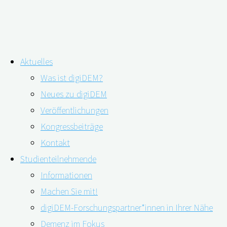
Zum
Aktuelles
Inhalt
Was ist digiDEM?
springen
Unter Druck: Berufstätige pflegende
Neues zu digiDEM
Veröffentlichungen
Angehörige von Menschen mit
Kongressbeiträge
Demenz
Kontakt
Studienteilnehmende
Informationen
Machen Sie mit!
digiDEM-Forschungspartner*innen in Ihrer Nähe
Demenz im Fokus