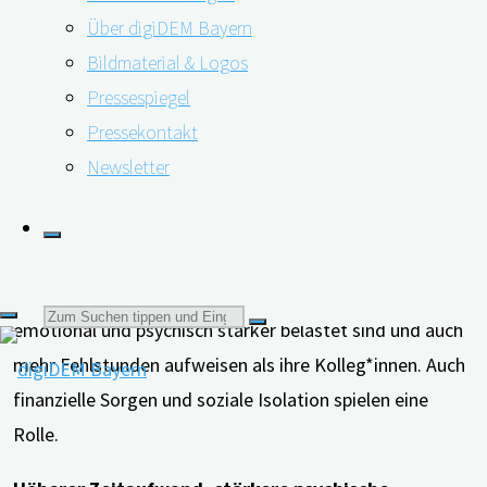
Kanada.
Über digiDEM Bayern
Bildmaterial & Logos
Pressespiegel
Pressekontakt
Die Studie von Joel Sadavoy und seinen Kolleg*innen
Newsletter
bezieht sich dabei auf pflegende Angehörige, die in
Vollzeit erwerbstätig sind. Diesen falle es häufig schwer,
ihre Arbeit und die Pflegeaufgaben in Einklang zu
bringen. Die bisherige Forschung zeigt, dass sie
Suchen
emotional und psychisch stärker belastet sind und auch
mehr Fehlstunden aufweisen als ihre Kolleg*innen. Auch
finanzielle Sorgen und soziale Isolation spielen eine
nach:
Rolle.