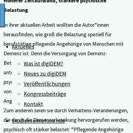
Höherer Zeitaufwand, stärkere psychische
Belastung
In ihrer aktuellen Arbeit wollten die Autor*innen
herausfinden, wie groß die Belastung speziell für
berufstätige pflegende Angehörige von Menschen mit
Aktuelles
Demenz ist. Denn die Versorgung von Demenz-
Betroffenen sei besonders herausfordernd und
Was ist digiDEM?
unterscheide sich hinsichtlich der körperlichen,
Neues zu digiDEM
psychologischen, finanziellen und sozialen Auswirkungen
Veröffentlichungen
von der anderer Erkrankter. Zum einen müssten die
Kongressbeiträge
Angehörigen häufig mehr Zeit für die Pflege aufwenden.
Kontakt
Zum anderen seien sie durch Verhaltens-Veränderungen,
die durch die Demenzerkrankung hervorgerufen werden,
Studienteilnehmende
psychisch oft stärker belastet: “Pflegende Angehörige