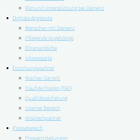
Rat und Unterstützung bei Demenz
Digitale Angebote
Menschen mit Demenz
Pflegende Angehörige
04.06.2021
07.06.2021
Ehrenamtliche
Interessierte
Forschungspartner
Wenn jemand ein Familienmitglied pflegt und
Machen Sie mit!
Häufige Fragen (FAQ)
gleichzeitig noch voll im Beruf steht, kostet das
Qualitätssicherung
viel Kraft. Diese Doppelbelastung wirkt sich noch
Interner Bereich
stärker aus, wenn es sich bei den
Ansprechpartner
Pflegebedürftigen um Menschen mit Demenz
Pressebereich
handelt. Das zeigt eine aktuelle Untersuchung aus
Pressemitteilungen