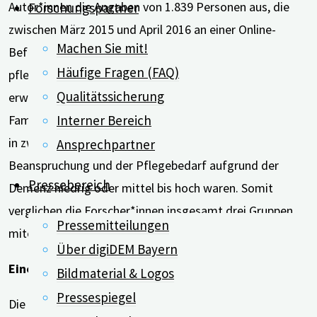
Autor*innen die Angaben von 1.839 Personen aus, die
Forschungspartner
zwischen März 2015 und April 2016 an einer Online-
Machen Sie mit!
Befragung teilgenommen hatten. Alle Befragten waren
Häufige Fragen (FAQ)
pflegende Angehörige und zugleich in Vollzeit
Qualitätssicherung
erwerbsstätig. Gut ein Drittel betreute ein
Interner Bereich
Familienmitglied mit Demenz. Diese Gruppe wurde noch
in zwei Unter-Gruppen aufgeteilt, je nachdem, ob die
Ansprechpartner
Beanspruchung und der Pflegebedarf aufgrund der
Pressebereich
Demenz niedrig oder mittel bis hoch waren. Somit
verglichen die Forscher*innen insgesamt drei Gruppen
Pressemitteilungen
miteinander.
Über digiDEM Bayern
Eine Gruppe war besonders stark beansprucht
Bildmaterial & Logos
Pressespiegel
Die Ergebnisse machen deutlich, dass berufstätige