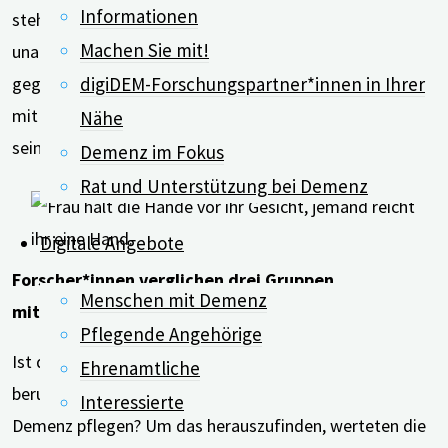
Informationen
stehen dieser chronischen, nicht behandelbaren und
Machen Sie mit!
unaufhaltsam fortschreitenden Krankheit hilflos
digiDEM-Forschungspartner*innen in Ihrer
gegenüber”, so die Autor*innen. Gleichzeitig könnten sie
mit der Entwicklung von Trauergefühlen konfrontiert
Nähe
sein, die oft über Jahre oder sogar Jahrzehnte anhalten.
Demenz im Fokus
Rat und Unterstützung bei Demenz
Digitale Angebote
Forscher*innen verglichen drei Gruppen
Menschen mit Demenz
miteinander
Pflegende Angehörige
Ist diese Personengruppe also stärker belastet als
Ehrenamtliche
berufstätige Angehörige, die ein Familienmitglied ohne
Interessierte
Demenz pflegen? Um das herauszufinden, werteten die