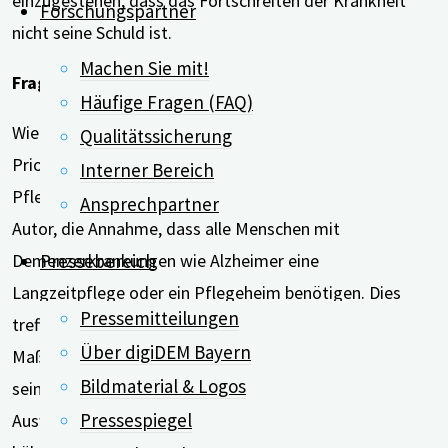
einzugestehen, dass das Fortschreiten der Krankheit
Forschungspartner
nicht seine Schuld ist.
Machen Sie mit!
Fragen ehrlich beantworten
Häufige Fragen (FAQ)
Wie aber wählt man die ideale Pflegeeinrichtung aus?
Qualitätssicherung
Priorität hat hierbei die Frage, ob eine angemessene
Interner Bereich
Pflege gewährleistet werden kann. Falsch ist, so der
Ansprechpartner
Autor, die Annahme, dass alle Menschen mit
Pressebereich
Demenzerkrankungen wie Alzheimer eine
Langzeitpflege oder ein Pflegeheim benötigen. Dies
Pressemitteilungen
treffe auf Menschen mit Demenz zu, die ein erhöhtes
Über digiDEM Bayern
Maß an körperlicher und kognitiver Pflege benötigen. In
Bildmaterial & Logos
seinem Fachartikel nennt der Autor hinsichtlich der
Pressespiegel
Auswahl des Pflegeheims viele Fragen, die man mit