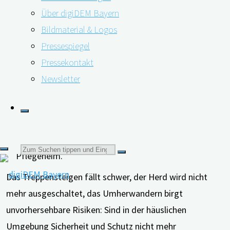
sollte er in eine Pflegeeinrichtung umziehen? Im Welt
Über digiDEM Bayern
Alzheimer Bericht 2022 werden verschiedene Faktoren
Bildmaterial & Logos
beleuchtet, die diese Entscheidungsfindung
Pressespiegel
beeinflussen und helfen können, aus einer
Pressekontakt
hochemotionalen, eine rationale Entscheidung zu
Newsletter
machen.
Suchen
Das Treppensteigen fällt schwer, der Herd wird nicht
nach:
mehr ausgeschaltet, das Umherwandern birgt
unvorhersehbare Risiken: Sind in der häuslichen
Umgebung Sicherheit und Schutz nicht mehr