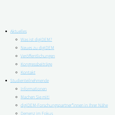
Zum
Aktuelles
Inhalt
Umzug ins Pflegeheim – aber wann?
Was ist digiDEM?
springen
Neues zu digiDEM
Veröffentlichungen
Kongressbeiträge
Kontakt
Studienteilnehmende
Informationen
Machen Sie mit!
digiDEM-Forschungspartner*innen in Ihrer Nähe
Demenz im Fokus