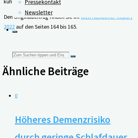
kühlem Kopf stellen sollte.
Pressekontakt
Newsletter
Den Originalbeitrag finden Sie im
Welt Alzheimer Report
2022
auf den Seiten 164 bis 165.
Suchen
Ähnliche Beiträge
nach:
0
Höheres Demenzrisiko
durch geringe Schlafdauer