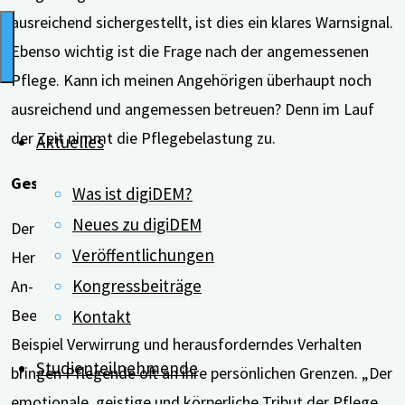
ausreichend sichergestellt, ist dies ein klares Warnsignal.
Ebenso wichtig ist die Frage nach der angemessenen
Pflege. Kann ich meinen Angehörigen überhaupt noch
ausreichend und angemessen betreuen? Denn im Lauf
der Zeit nimmt die Pflegebelastung zu.
Aktuelles
Gestresste Pflegende
Was ist digiDEM?
Neues zu digiDEM
Der Pflegende ist nicht nur mit körperlichen
Veröffentlichungen
Herausforderungen wie etwa dem Umsetzen und dem
Kongressbeiträge
An- und Auskleiden konfrontiert. Auch die kognitiven
Beeinträchtigungen des Menschen mit Demenz wie zum
Kontakt
Beispiel Verwirrung und herausforderndes Verhalten
Studienteilnehmende
bringen Pflegende oft an ihre persönlichen Grenzen. „Der
emotionale, geistige und körperliche Tribut der Pflege