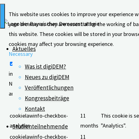
This website uses cookies to improve your experience wh
your browser as they are essential for the working of ba
this website. These cookies will be stored in your brows
cookies may affect your browsing experience.
Aktuelles
Necessary
Necessary
Was ist digiDEM?
immer aktiv
Neues zu digiDEM
Necessary cookies are absolutely essential for the websi
Veröffentlichungen
anonymously.
Kongressbeiträge
Cookie
Dauer
Kontakt
cookielawinfo-checkbox-
11
This cookie is s
analytics
months
"Analytics".
Studienteilnehmende
cookielawinfo-checkbox-
11