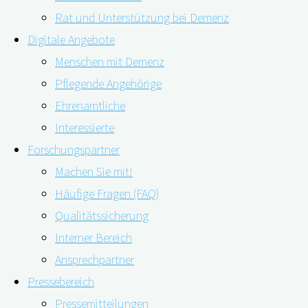
Rat und Unterstützung bei Demenz
Digitale Angebote
Menschen mit Demenz
Pflegende Angehörige
Ehrenamtliche
Interessierte
Forschungspartner
13.11.2019 15.30 Uhr Wie kann digiDEM Bayern die Vers
Machen Sie mit!
13.11.2019 im Landratsamt Deggendorf. Im Rahmen der Ge
Häufige Fragen (FAQ)
Kooperationspartner wie z. B. Pflegedienste, Arztpraxe
Qualitätssicherung
Interner Bereich
"Vortrag
weiterlesen
Ansprechpartner
in
Pressebereich
Deggendorf:
Kontakt
Pressemitteilungen