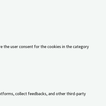
 cookies in the category "Functional".
re the user consent for the cookies in the category
e the user consent for the cookies in the category
e the user consent for the cookies in the category
ether or not user has consented to the use of cookies.
atforms, collect feedbacks, and other third-party