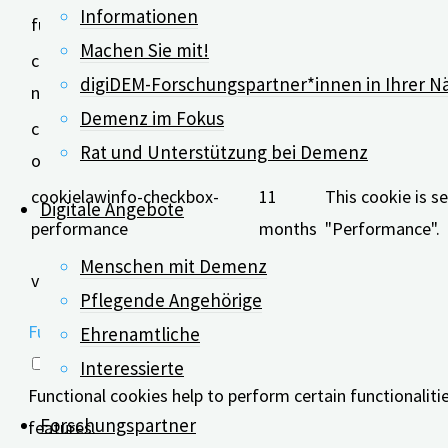
The cookie is se
Informationen
functional
months
Machen Sie mit!
cookielawinfo-checkbox-
11
This cookie is s
digiDEM-Forschungspartner*innen in Ihrer N
necessary
months
"Necessary".
Demenz im Fokus
cookielawinfo-checkbox-
11
This cookie is s
Rat und Unterstützung bei Demenz
others
months
"Other.
cookielawinfo-checkbox-
11
This cookie is s
Digitale Angebote
performance
months
"Performance".
11
The cookie is se
Menschen mit Demenz
viewed_cookie_policy
months
It does not stor
Pflegende Angehörige
Functional
Ehrenamtliche
Functional
Interessierte
Functional cookies help to perform certain functionaliti
Forschungspartner
features.