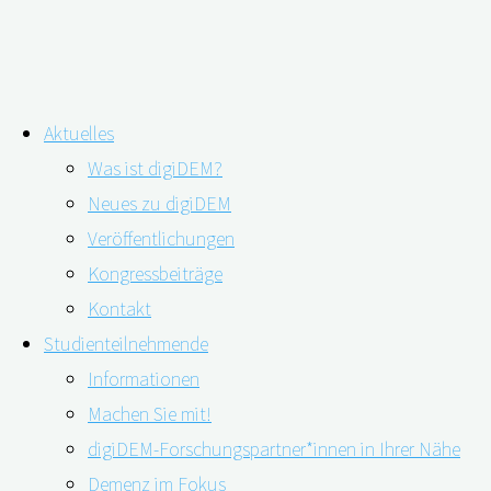
Zum
Aktuelles
Inhalt
Schlagwort:
Kolominsky-Rabas
Was ist digiDEM?
springen
Neues zu digiDEM
Veröffentlichungen
Kongressbeiträge
Vortrag in Deggendorf: Mit digiDEM Baye
Kontakt
Studienteilnehmende
Informationen
06.11.2019
21.07.2020
Machen Sie mit!
digiDEM-Forschungspartner*innen in Ihrer Nähe
Demenz im Fokus