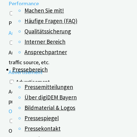
Performance
Machen Sie mit!
Performance
Häufige Fragen (FAQ)
Performance cookies are used to understand and analyze 
Qualitätssicherung
Analytics
Interner Bereich
Analytics
Ansprechpartner
Analytical cookies are used to understand how visitors i
traffic source, etc.
Pressebereich
Advertisement
Advertisement
Pressemitteilungen
Advertisement cookies are used to provide visitors with
Über digiDEM Bayern
provide customized ads.
Bildmaterial & Logos
Others
Pressespiegel
Others
Pressekontakt
Other uncategorized cookies are those that are being an