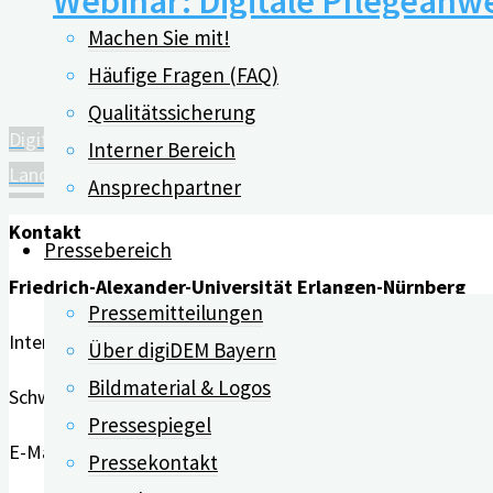
Webinar: Digitale Pflegeanwe
Machen Sie mit!
Häufige Fragen (FAQ)
10.11.2021
Qualitätssicherung
Digitalisierung als Chance für Patienten
Interner Bereich
Landkreis Deggendorf unterstützt digiDEM Bayern
Ansprechpartner
Kontakt
Pressebereich
Friedrich-Alexander-Universität Erlangen-Nürnberg
Pressemitteilungen
Interdisziplinäres Zentrum für HTA und Public Health (IZPH
Über digiDEM Bayern
Bildmaterial & Logos
Schwabachanlage 6 | 91054 Erlangen
Pressespiegel
E-Mail:
info@digidem-bayern.de
Pressekontakt