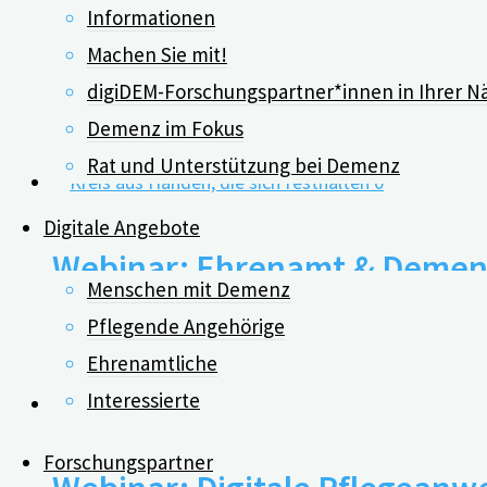
Informationen
Unterstützungsangebote“
Machen Sie mit!
digiDEM-Forschungspartner*innen in Ihrer N
Demenz im Fokus
01.08.2019
Rat und Unterstützung bei Demenz
0
Digitale Angebote
Webinar: Ehrenamt & Demen
Menschen mit Demenz
Pflegende Angehörige
18.10.2021
Ehrenamtliche
Interessierte
0
Forschungspartner