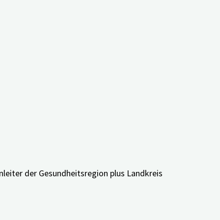
d Public Health, wird die Hintergründe
gister aufgebaut, um den Langzeitverlauf
Prof. Dr.
Langzeitdaten zur Versorgung von
med. Peter
n. Zum anderen wird digiDEM Bayern eine
Kolominsky-
inrichten.
Rabas
nz und deren Angehörige befragen. Dazu zählen
- und Facharztpraxen, Gedächtnisambulanzen, Memory-
enleiter der Gesundheitsregion plus Landkreis