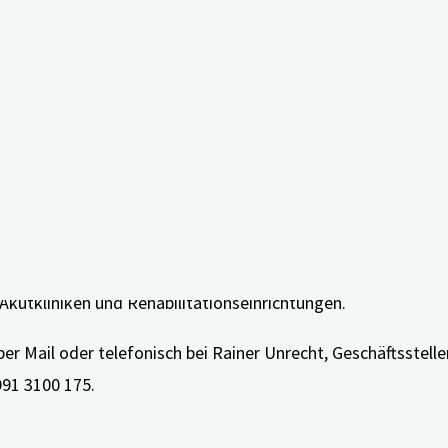
n und Gedächtnisambulanzen ein.
disziplinären Zentrums für Health Technology Assessment un
 auf zwei Säulen: Zum einen wird ein bayernweites Demenzre
ng besser planen zu können. Dazu werden flächendeckende 
höriger in allen sieben Regierungsbezirken Bayerns erhobe
chen mit Demenz, ihre Angehörigen und für Ehrenamtliche e
ayern aktuell Kooperationspartner, die Menschen mit Deme
ngsstellen, Betreuungsgruppen, Wohngemeinschaften, Haus
Akutkliniken und Rehabilitationseinrichtungen.
per Mail oder telefonisch bei Rainer Unrecht, Geschäftsstell
991 3100 175.