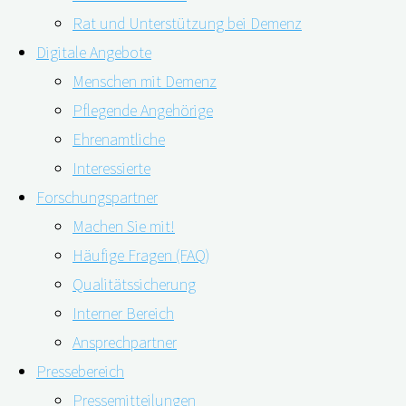
Rat und Unterstützung bei Demenz
Digitale Angebote
Menschen mit Demenz
Pflegende Angehörige
06.11.2019
21.07.2020
Ehrenamtliche
Interessierte
Forschungspartner
13.11.2019
Machen Sie mit!
Häufige Fragen (FAQ)
Qualitätssicherung
15.30 Uhr
Interner Bereich
Ansprechpartner
Wie kann digiDEM Bayern die Versorgungssituation von 
Pressebereich
Landratsamt Deggendorf. Im Rahmen der Gesundheitsregi
Pressemitteilungen