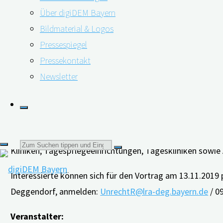
Kooperationspartner wie z. B. Pflegedienste, Arztpraxe
Über digiDEM Bayern
Bildmaterial & Logos
Prof. Dr. med. Peter Kolominsky-Rabas, Leiter des Inter
Pressespiegel
und Inhalte des Projekts erläutern. digiDEM Bayern fußt
Pressekontakt
der Erkrankung besser zu verstehen und so die Versorgu
Newsletter
Menschen mit Demenz und zur Belastung pflegender Ange
Online-Plattform mit Unterstützungsangeboten für Mens
Zum Aufbau des landesweiten Registers sucht digiDEM B
ambulante Pflegedienste im häuslichen Bereich, Beratu
Suchen
Kliniken, Tagespflegeeinrichtungen, Tageskliniken sowie 
Interessierte können sich für den Vortrag am 13.11.2019 
nach:
Deggendorf, anmelden:
UnrechtR@lra-deg.bayern.de
/ 0
Veranstalter: