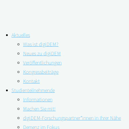
Zum
Aktuelles
Inhalt
Vortrag in Deggendorf: Mit digiDE
Was ist digiDEM?
springen
Neues zu digiDEM
Versorgungssituation bei Demenz
Veröffentlichungen
Kongressbeiträge
Kontakt
Studienteilnehmende
Informationen
Machen Sie mit!
digiDEM-Forschungspartner*innen in Ihrer Nähe
Demenz im Fokus