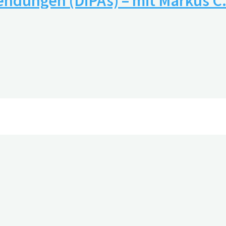
ndungen (DiPAs) – mit Markus C.
)