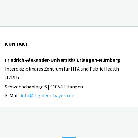
–
gelb
–
KONTAKT
grün:
Friedrich-Alexander-Universität Erlangen-Nürnberg
Angehörigenampel
Interdisziplinäres Zentrum für HTA und Public Health
misst
(IZPH)
Schwabachanlage 6 | 91054 Erlangen
zuverlässig
E-Mail:
info@digidem-bayern.de
die
Pflegebelastung"
IMPRESSUM | DATENSCHUTZ