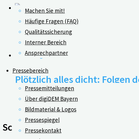
Machen Sie mit!
Häufige Fragen (FAQ)
Strukturiertes Vorgehen redu
Qualitätssicherung
Interner Bereich
Ansprechpartner
Pressebereich
Plötzlich alles dicht: Folge
Pressemitteilungen
Über digiDEM Bayern
24.11.2020
Bildmaterial & Logos
Pressespiegel
Schreibe einen Kommentar
Pressekontakt