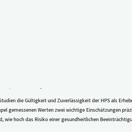
 digiDEM Bayern die sogenannte
Angehörigenampel
entwickelt
 beantwortet hat – darunter Fragen zur körperlichen Erschöp
nachdem, wie es um die eigene individuelle Situation bestell
htigen Schritte und gibt dadurch einen Anstoß zur Veränder
ten “Häusliche-Pflege-Skala (HPS)” zugrunde. Dieses Messi
linikums Erlangen unter der Leitung des angesehenen Versor
 20 Sprachen verfügbar.
tudien die Gültigkeit und Zuverlässigkeit der HPS als Erh
pel gemessenen Werten zwei wichtige Einschätzungen präzise
d, wie hoch das Risiko einer gesundheitlichen Beeinträchtigu