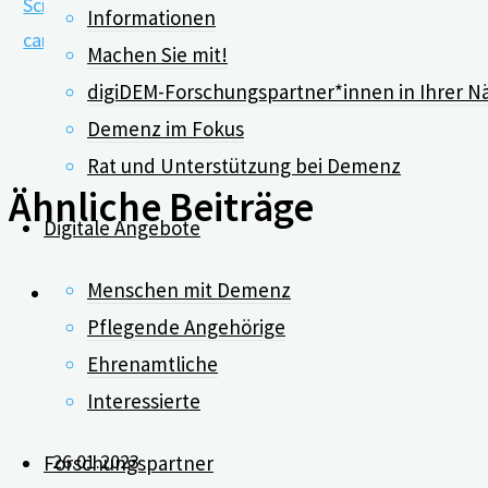
Screening for caregivers at risk: Extended validation of t
Informationen
caring for an older person at home
Machen Sie mit!
digiDEM-Forschungspartner*innen in Ihrer N
Demenz im Fokus
Rat und Unterstützung bei Demenz
Ähnliche Beiträge
Digitale Angebote
Menschen mit Demenz
Pflegende Angehörige
Ehrenamtliche
Gesundheitsschutz durch Pos
Interessierte
26.01.2023
Forschungspartner