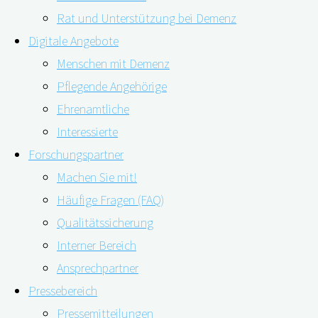
Rat und Unterstützung bei Demenz
Digitale Angebote
Menschen mit Demenz
Pflegende Angehörige
08.09.2022
08.09.2022
Ehrenamtliche
Interessierte
Digitale Unterstützungsangebote für Menschen mit D
Forschungspartner
digitalen Angebote ist mittlerweile ein echter Klass
Machen Sie mit!
Selbsttest, den pflegende Angehörige in nur wenig
Häufige Fragen (FAQ)
Qualitätssicherung
Frauen sind bei der Pflege demenzerkrankter Angehöriger
Interner Bereich
Studie rund um das Wissenschaftsteam unseres digiDEM B
Ansprechpartner
Individuelle Empfehlung in drei Farben
Pressebereich
Pressemitteilungen
Die Pflegebelastung ist hoch, gleichzeitig denken pflege