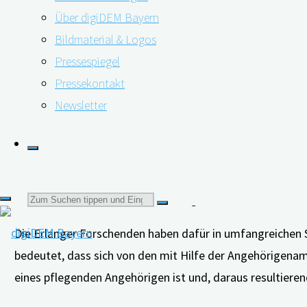
Über digiDEM Bayern
Abhilfe schaffen zu können – das ist der Grund, weshalb
Bildmaterial & Logos
ist bereits seit Januar 2021 online. Wer die zehn Fragen
Pressespiegel
­– erhält umgehend das Ergebnis: Grün, gelb oder rot, je 
Pressekontakt
Handlungsempfehlung. Diese beschreibt die nächsten wic
Newsletter
Gültig und zuverlässig
Dem Online-Selbsttest liegt die Kurzform der sogenann
für Medizinische Versorgungsforschung des Universitätsk
Suchen
sieben Jahren wird es weltweit eingesetzt und ist in über
Die Erlanger Forschenden haben dafür in umfangreichen S
nach:
bedeutet, dass sich von den mit Hilfe der Angehörigenam
eines pflegenden Angehörigen ist und, daraus resultieren