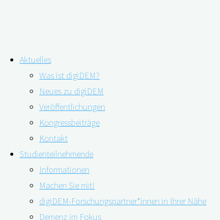
Zum
Aktuelles
Inhalt
Rot – gelb – grün: Angehörigenamp
Was ist digiDEM?
springen
Neues zu digiDEM
Pflegebelastung
Veröffentlichungen
Kongressbeiträge
Kontakt
Studienteilnehmende
Informationen
Machen Sie mit!
digiDEM-Forschungspartner*innen in Ihrer Nähe
Demenz im Fokus