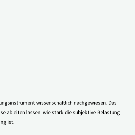
 hat. Der kostenlose Selbsttest
Foto: AdobeStock
fung und zur Lebenszufriedenheit
t ist. Hinzu kommt eine allgemeinverständliche
ung der Lebenssituation.
nstrument wurde von Wissenschaftler*innen des Zentrums
gungsforschers, Prof. Elmar Grässel, entwickelt. Seit
ebungsinstrument wissenschaftlich nachgewiesen. Das
 ableiten lassen: wie stark die subjektive Belastung
ng ist.