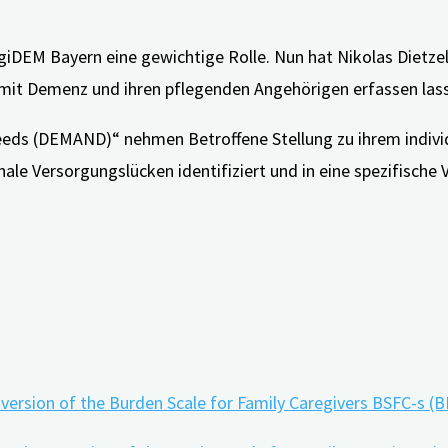
iDEM Bayern eine gewichtige Rolle. Nun hat Nikolas Dietze
 mit Demenz und ihren pflegenden Angehörigen erfassen las
ds (DEMAND)“ nehmen Betroffene Stellung zu ihrem individ
le Versorgungslücken identifiziert und in eine spezifische
gen von Menschen mit Demenz: der Bayerische Demenz Surv
t version of the Burden Scale for Family Caregivers BSFC-s (B