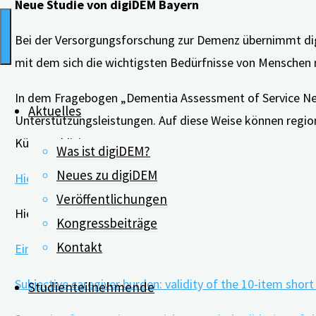
Neue Studie von digiDEM Bayern
Bei der Versorgungsforschung zur Demenz übernimmt dig
mit dem sich die wichtigsten Bedürfnisse von Menschen
In dem Fragebogen „Dementia Assessment of Service Nee
Aktuelles
Unterstützungsleistungen. Auf diese Weise können regiona
Kürze publiziert.
Was ist digiDEM?
Neues zu digiDEM
Hier gelangen Sie zur Angehörigenampel.
Veröffentlichungen
Hier geht’s zu den Studien:
Kongressbeiträge
Kontakt
Einflussfaktoren auf die Pflegebelastung der Angehöri
Subjective caregiver burden: validity of the 10-item shor
Studienteilnehmende