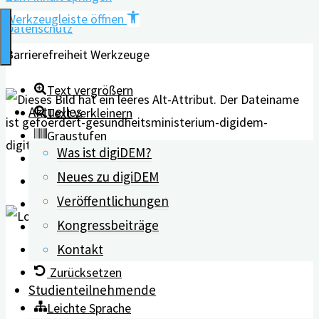
Werkzeugleiste öffnen
Datenschutz
Barrierefreiheit Werkzeuge
Text vergrößern
Aktuelles
Text verkleinern
Graustufen
Was ist digiDEM?
Hoher Kontrast
Neues zu digiDEM
Negativer Kontrast
Veröffentlichungen
Heller Hintergrund
Kongressbeiträge
Links unterstreichen
Kontakt
Lesbarkeit erhöhen
Zurücksetzen
Studienteilnehmende
Leichte Sprache