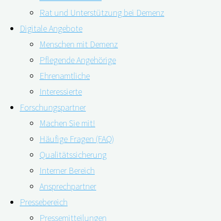
Rat und Unterstützung bei Demenz
Digitale Angebote
Menschen mit Demenz
Pflegende Angehörige
Ehrenamtliche
Interessierte
Forschungspartner
Machen Sie mit!
Wenn jemand ein Familienmitglied pflegt und
Häufige Fragen (FAQ)
gleichzeitig noch voll im Beruf steht, kostet das viel
Qualitätssicherung
Kraft. Diese Doppelbelastung wirkt sich noch stärker
Interner Bereich
aus, wenn es sich bei den Pflegebedürftigen um
Ansprechpartner
Menschen mit Demenz handelt. Das zeigt eine aktuelle
Pressebereich
Untersuchung aus Kanada. Die Studie von Joel
Pressemitteilungen
Sadavoy und seinen Kolleg*innen bezieht …