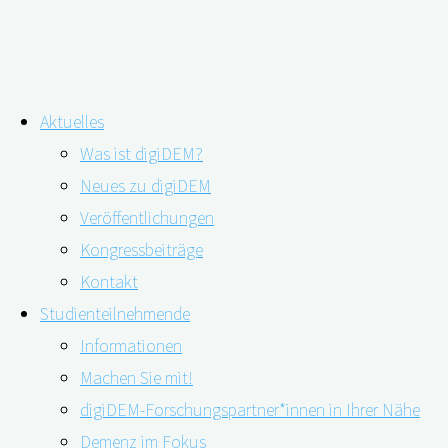
Zum
Aktuelles
Inhalt
Schlagwort:
Doppelbelastung
Was ist digiDEM?
springen
Neues zu digiDEM
Veröffentlichungen
Unter Druck: Berufstätige pflegende
Kongressbeiträge
Angehörige von Menschen mit Demenz
Kontakt
Studienteilnehmende
Informationen
Machen Sie mit!
04.06.2021
07.06.2021
digiDEM-Forschungspartner*innen in Ihrer Nähe
Demenz im Fokus