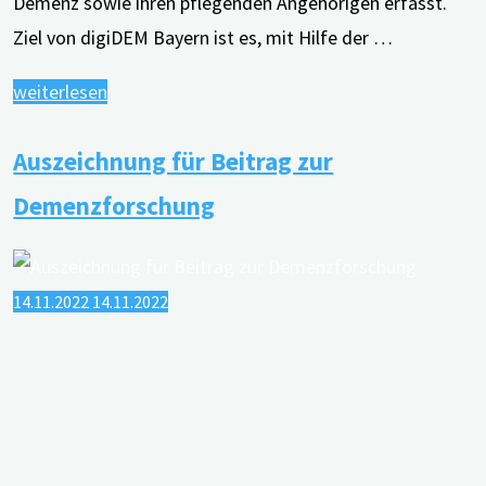
Demenz sowie ihren pflegenden Angehörigen erfasst.
Ziel von digiDEM Bayern ist es, mit Hilfe der …
"1.000
weiterlesen
Bayerinnen
Auszeichnung für Beitrag zur
und
Bayern
Demenzforschung
nehmen
am
Forschungsprojekt
14.11.2022
14.11.2022
„Digitales
Demenzregister
Bayern“
teil"