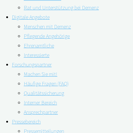
Rat und Unterstützung bei Demenz
Digitale Angebote
Menschen mit Demenz
Pflegende Angehörige
Ehrenamtliche
Interessierte
Forschungspartner
Machen Sie mit!
Müdigkeit, Stress, wenig Freizeit oder das Gefühl
Häufige Fragen (FAQ)
mangelnder Anerkennung: Angehörige, die zum Beispiel
Qualitätssicherung
Menschen mit Demenz in ihrem häuslichen Umfeld
Interner Bereich
pflegen, empfinden ihre Tätigkeit oft als überfordernd
Ansprechpartner
oder psychisch belastend. Erstmals in Deutschland hat
Pressebereich
ein Forschungsteam des Uniklinikums Erlangen und der
Pressemitteilungen
Friedrich-Alexander-Universität Erlangen-Nürnberg