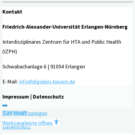
Seitennummerierung
und
Kontakt
seine
der
digitalen
Friedrich-Alexander-Universität Erlangen-Nürnberg
Angebote
Beiträge
Interdisziplinäres Zentrum für HTA und Public Health
für
(IZPH)
Menschen
mit
Schwabachanlage 6 | 91054 Erlangen
Demenz
sowie
E-Mail:
info@digidem-bayern.de
Angehörige"
Impressum | Datenschutz
Impressum
Zum Inhalt springen
Werkzeugleiste öffnen
Datenschutz