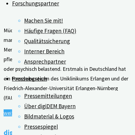
Forschungspartner
Machen Sie mit!
Müdigkeit, Stress, wenig Freizeit oder das Gefühl
Häufige Fragen (FAQ)
mangelnder Anerkennung: Angehörige, die zum Beispiel
Qualitätssicherung
Menschen mit Demenz in ihrem häuslichen Umfeld
Interner Bereich
pflegen, empfinden ihre Tätigkeit oft als überfordernd
Ansprechpartner
oder psychisch belastend. Erstmals in Deutschland hat
Pressebereich
ein Forschungsteam des Uniklinikums Erlangen und der
Friedrich-Alexander-Universität Erlangen-Nürnberg
Pressemitteilungen
(FAU) in einer aktuellen Studie die positiven Seiten …
Über digiDEM Bayern
"Häusliche
weiterlesen
Bildmaterial & Logos
Pflege
Pressespiegel
digiDEM Bayern erhält Förderbescheid
hat