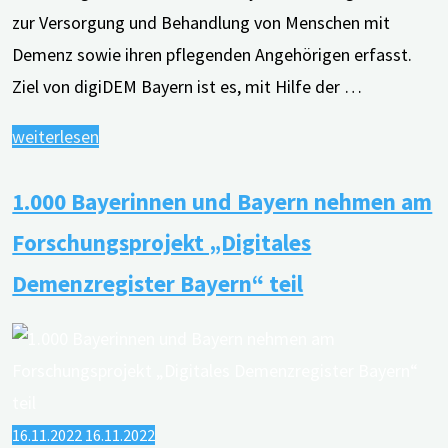
zur Versorgung und Behandlung von Menschen mit
Demenz sowie ihren pflegenden Angehörigen erfasst.
Ziel von digiDEM Bayern ist es, mit Hilfe der …
"1.000
weiterlesen
Bayerinnen
1.000 Bayerinnen und Bayern nehmen am
und
Bayern
Forschungsprojekt „Digitales
nehmen
Demenzregister Bayern“ teil
am
Forschungsprojekt
„Digitales
Demenzregister
Bayern“
16.11.2022
16.11.2022