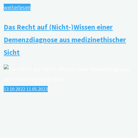
"Auszeichnung
weiterlesen
für
Das Recht auf (Nicht-)Wissen einer
Beitrag
zur
Demenzdiagnose aus medizinethischer
Demenzforschung"
Sicht
13.10.2022
11.05.2023