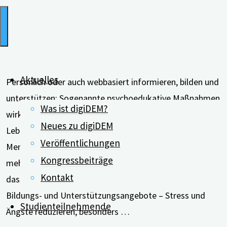
Aktuelles
Persönlich oder auch webbasiert informieren, bilden und
unterstützen: Sogenannte psychoedukative Maßnahmen
Was ist digiDEM?
wirken sich positiv auf die Gesundheit und die
Neues zu digiDEM
Lebensqualität der pflegenden Angehörigen von
Veröffentlichungen
Menschen mit Demenz aus. Forschende haben in
Kongressbeiträge
mehreren wissenschaftlichen Studien herausgefunden,
Kontakt
dass psychoedukative Maßnahmen – also Schulungs-,
Bildungs- und Unterstützungsangebote – Stress und
Studienteilnehmende
Ängste reduzieren, besonders …