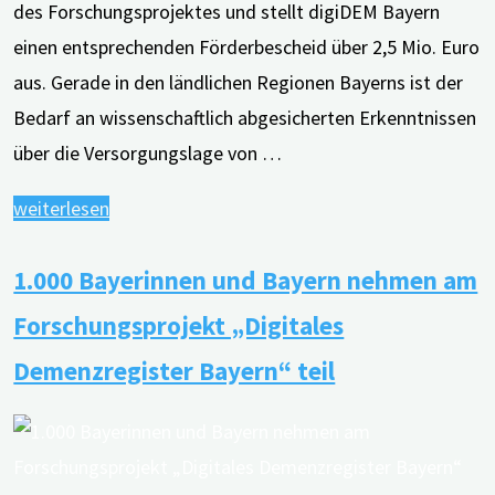
des Forschungsprojektes und stellt digiDEM Bayern
einen entsprechenden Förderbescheid über 2,5 Mio. Euro
aus. Gerade in den ländlichen Regionen Bayerns ist der
Bedarf an wissenschaftlich abgesicherten Erkenntnissen
über die Versorgungslage von …
"digiDEM
weiterlesen
Bayern
1.000 Bayerinnen und Bayern nehmen am
erhält
Förderbescheid
Forschungsprojekt „Digitales
über
Demenzregister Bayern“ teil
2,5
Mio.
Euro"