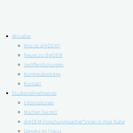
Zum
Aktuelles
Inhalt
Schlagwort:
Demenzforschung
Was ist digiDEM?
springen
Neues zu digiDEM
Veröffentlichungen
Häusliche Pflege hat auch ihre positiven
Kongressbeiträge
Seiten
Kontakt
Studienteilnehmende
Informationen
26.01.2023
09.03.2023
Machen Sie mit!
digiDEM-Forschungspartner*innen in Ihrer Nähe
Demenz im Fokus