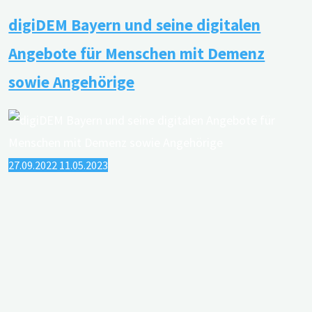
Recht
digiDEM Bayern und seine digitalen
auf
(Nicht-)Wissen
Angebote für Menschen mit Demenz
einer
sowie Angehörige
Demenzdiagnose
aus
medizinethischer
Sicht"
27.09.2022
11.05.2023