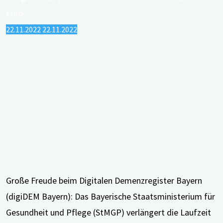
Mio.
Euro"
22.11.2022
22.11.2022
Große Freude beim Digitalen Demenzregister Bayern
(digiDEM Bayern): Das Bayerische Staatsministerium für
Gesundheit und Pflege (StMGP) verlängert die Laufzeit