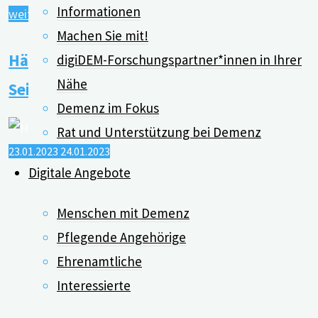
Informationen
"Positiver
weiterlesen
Machen Sie mit!
Effekt
Häusliche Pflege hat auch ihre positiven
von
digiDEM-Forschungspartner*innen in Ihrer
Psychoedukation
Nähe
Seiten
auf
Demenz im Fokus
pflegende
Rat und Unterstützung bei Demenz
Angehörige"
23.01.2023
24.01.2023
Digitale Angebote
Menschen mit Demenz
Pflegende Angehörige
Ehrenamtliche
Interessierte