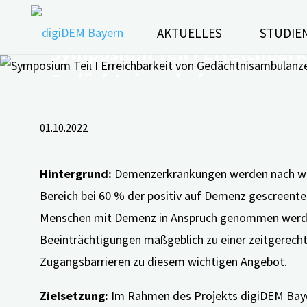
Zum
Inhalt
AKTUELLES
STUDIE
Symposium Teil I Erreichbark
springen
Gedächtnisambulanzen
01.10.2022
Hintergrund:
Demenzerkrankungen werden nach wie 
Bereich bei 60 % der positiv auf Demenz gescreent
Menschen mit Demenz in Anspruch genommen werden 
Beeinträchtigungen maßgeblich zu einer zeitgerechte
Zugangsbarrieren zu diesem wichtigen Angebot.
Zielsetzung:
Im Rahmen des Projekts digiDEM Bayer