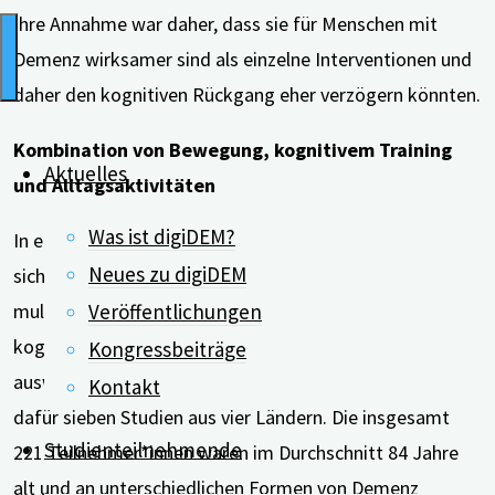
Ihre Annahme war daher, dass sie für Menschen mit
Demenz wirksamer sind als einzelne Interventionen und
daher den kognitiven Rückgang eher verzögern könnten.
Kombination von Bewegung, kognitivem Training
Aktuelles
und Alltagsaktivitäten
Was ist digiDEM?
In einer Übersicht untersuchten die Forscher*innen, wie
Neues zu digiDEM
sich Inhalt, Häufigkeit, Dauer, Länge und Form von
Veröffentlichungen
multimodalen, psychosozialen Therapien auf die
kognitiven Funktionen von Menschen mit Demenz
Kongressbeiträge
auswirken, die in einem Pflegeheim leben. Sie verglichen
Kontakt
dafür sieben Studien aus vier Ländern. Die insgesamt
Studienteilnehmende
221 Teilnehmer*innen waren im Durchschnitt 84 Jahre
alt und an unterschiedlichen Formen von Demenz