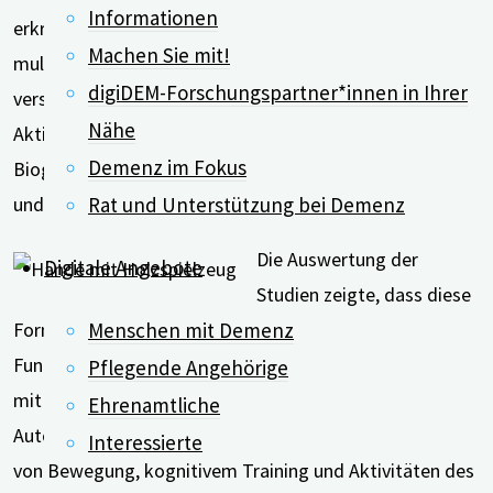
Informationen
erkrankt. Knapp 80 Prozent von ihnen waren Frauen. Die
Machen Sie mit!
multimodalen Therapien enthielten Übungen aus
digiDEM-Forschungspartner*innen in Ihrer
verschiedenen Bereichen, zum Beispiel Kognition,
Nähe
Aktivitäten des täglichen Lebens, Bewegung,
Demenz im Fokus
Biografiearbeit, Kunst, Spiritualität, Gartenbau, Musik
Rat und Unterstützung bei Demenz
und Handwerk.
Die Auswertung der
Digitale Angebote
Studien zeigte, dass diese
Menschen mit Demenz
Form der Behandlung die globalen, exekutiven
Funktionen und die Erinnerungsfähigkeit von Menschen
Pflegende Angehörige
mit Demenz im Pflegeheimen verbessern kann. Die
Ehrenamtliche
Autor*innen empfehlen insbesondere die Kombination
Interessierte
von Bewegung, kognitivem Training und Aktivitäten des