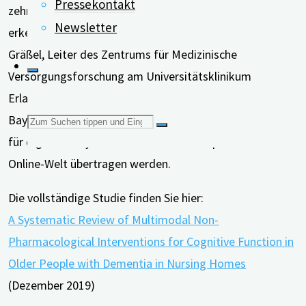
Pressekontakt
zehn Monate nach Beendigung der Therapiephase
Newsletter
erkennbar waren. Entwickelt hat sie Prof. Dr. med. Elmar
Gräßel, Leiter des Zentrums für Medizinische
Versorgungsforschung am Universitätsklinikum
Erlangen und einer der Projektleiter von digiDEM
Suchen
Bayern. Im Rahmen der geplanten digitalen Angebote
für digiDEM Bayern soll die MAKS-Therapie auch in die
Online-Welt übertragen werden.
nach:
Die vollständige Studie finden Sie hier:
A Systematic Review of Multimodal Non-
Pharmacological Interventions for Cognitive Function in
Older People with Dementia in Nursing Homes
(Dezember 2019)