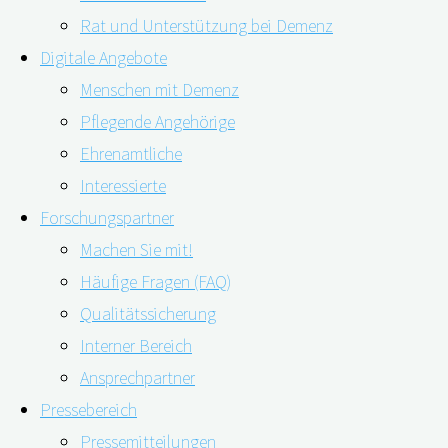
Rat und Unterstützung bei Demenz
Digitale Angebote
Menschen mit Demenz
Pflegende Angehörige
16.03.2020
23.03.2020
Ehrenamtliche
Interessierte
Forschungspartner
Gegen Demenz gibt es noch immer kein Heilmittel,
Machen Sie mit!
Häufige Fragen (FAQ)
daher richtet sich der Blick bei der Behandlung der
Qualitätssicherung
Erkrankung verstärkt auf psychosoziale Therapien.
Interner Bereich
Eine Studie aus Japan hat solche Interventionen in
Ansprechpartner
Pflegeheimen untersucht, darunter auch die MAKS-
Pressebereich
Therapie. Sie wurde von Prof. Dr. med. Elmar
Pressemitteilungen