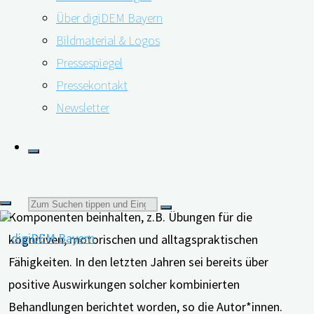
Gräßel entwickelt, dem Leiter des Zentrums für
Über digiDEM Bayern
Medizinische Versorgungsforschung am
Bildmaterial & Logos
Universitätsklinikum Erlangen.
Pressespiegel
Pressekontakt
Newsletter
Die Autor*innen um Kyosuke Yorozuya haben den Fokus
ihrer Recherche auf multimodale psychosoziale
Therapien gelegt, also Therapien, die mehrere
Suchen
Komponenten beinhalten, z.B. Übungen für die
kognitiven, motorischen und alltagspraktischen
nach:
Fähigkeiten. In den letzten Jahren sei bereits über
positive Auswirkungen solcher kombinierten
Behandlungen berichtet worden, so die Autor*innen.