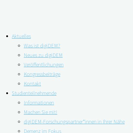
Zum
Aktuelles
Inhalt
Was ist digiDEM?
springen
Mit psychosozialen Therapien den
Neues zu digiDEM
Veröffentlichungen
kognitiven Abbau verzögern
Kongressbeiträge
Kontakt
Studienteilnehmende
Informationen
Machen Sie mit!
digiDEM-Forschungspartner*innen in Ihrer Nähe
Demenz im Fokus