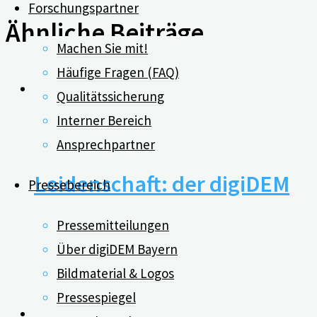
Forschungspartner
Ähnliche Beiträge
Machen Sie mit!
Häufige Fragen (FAQ)
0
Qualitätssicherung
Interner Bereich
Serviceangebot aus
Ansprechpartner
Leidenschaft: der digiDEM
Pressebereich
Bayern-Newsletter
Pressemitteilungen
Über digiDEM Bayern
Bildmaterial & Logos
08.09.2022
Pressespiegel