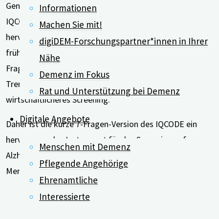
Genauigkeit beibehalten wird. „Der deutsche 16-Fragen-
Informationen
IQCODE mit einem Zeitrahmen von zwei Jahren zeigte
Machen Sie mit!
hervorragende Screening-Eigenschaften für MCI- und
digiDEM-Forschungspartner*innen in Ihrer
frühe Alzheimer-Demenz-Patienten. Eine verkürzte 7-
Nähe
Fragen-Version zeigte eine ebenso hohe diagnostische
Demenz im Fokus
Trennschärfe und ermöglicht damit ein
Rat und Unterstützung bei Demenz
wirtschaftlicheres Screening.“
Digitale Angebote
Daher ist die kurze 7-Fragen-Version des IQCODE ein
hervorragendes Instrument für das Screening auf
Menschen mit Demenz
Alzheimer-Demenz und dessen Frühsymptomen bei
Pflegende Angehörige
Menschen mit MCI.
Ehrenamtliche
Interessierte