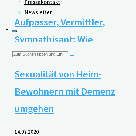
Pressekontakt
Newsletter
Aufpasser, Vermittler,
Sympathisant: Wie
Suchen
Pflegekräfte mit der
Sexualität von Heim-
nach:
Bewohnern mit Demenz
umgehen
14.07.2020