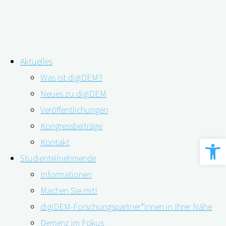
Zum
Aktuelles
Inhalt
Was ist digiDEM?
springen
Hohe diagnostische Trennschärfe auch
Neues zu digiDEM
Veröffentlichungen
bei sieben Fragen
Kongressbeiträge
Werkzeugle
Kontakt
Studienteilnehmende
Informationen
Machen Sie mit!
digiDEM-Forschungspartner*innen in Ihrer Nähe
Demenz im Fokus