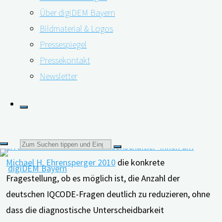
am häufigsten verwendeten und am besten
Über digiDEM Bayern
wissenschaftlich untersuchten informantenbasierten
Bildmaterial & Logos
Screening-Instrumenten. Mit seiner Hilfe gelingt es,
Pressespiegel
kognitiv gesunde Menschen und Menschen mit Demenz
Pressekontakt
in verschiedenen Fortschrittsstadien klar voneinander
Newsletter
abzugrenzen.
Zentrale Fragestellungen
Im Sinne der zeitgerechten Erkennung einer Demenz
Suchen
erforschte ein Team von Wissenschaftler*innen um
Michael H. Ehrensperger 2010
die konkrete
Fragestellung, ob es möglich ist, die Anzahl der
nach:
deutschen IQCODE-Fragen deutlich zu reduzieren, ohne
dass die diagnostische Unterscheidbarkeit