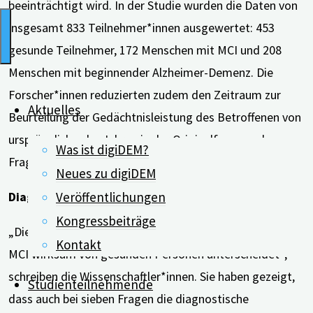
beeinträchtigt wird. In der Studie wurden die Daten von
insgesamt 833 Teilnehmer*innen ausgewertet: 453
gesunde Teilnehmer, 172 Menschen mit MCI und 208
Menschen mit beginnender Alzheimer-Demenz. Die
Forscher*innen reduzierten zudem den Zeitraum zur
Aktuelles
Beurteilung der Gedächtnisleistung des Betroffenen von
ursprünglich zehn Jahren in der Originalfassung des
Was ist digiDEM?
Fragebogens aus dem Jahr 1989 auf nun zwei Jahre.
Neues zu digiDEM
Veröffentlichungen
Diagnostische Genauigkeit bleibt erhalten
Kongressbeiträge
„Die vorliegende Studie zeigt, dass der IQCODE auch
Kontakt
MCI wirksam von gesunden Personen unterscheidet“,
schreiben die Wissenschaftler*innen. Sie haben gezeigt,
Studienteilnehmende
dass auch bei sieben Fragen die diagnostische