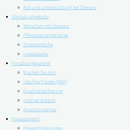
Rat und Unterstützung bei Demenz
Digitale Angebote
Menschen mit Demenz
Pflegende Angehörige
28.04.2022
28.04.2022
Ehrenamtliche
Interessierte
Ein deutsches Team aus Wissenschaftler*innen hat
Forschungspartner
sich mit der diagnostischen Genauigkeit des
Machen Sie mit!
IQCODE-Fragebogens befasst.
Häufige Fragen (FAQ)
Qualitätssicherung
Interner Bereich
Ansprechpartner
Pressebereich
Seit seiner Einführung wurde der IQCODE zu einem der
Pressemitteilungen