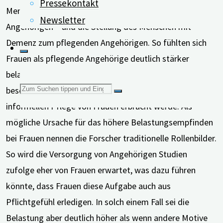
Pressekontakt
Menschen mit Demenz als auch der pflegenden
Newsletter
Angehörigen – und die Stellung des Menschen mit
Demenz zum pflegenden Angehörigen. So fühlten sich
Frauen als pflegende Angehörige deutlich stärker
belastet als Männer. Dies ist nach Ansicht der Autoren
Suchen
besonders hervorzuheben, da der größte Anteil der
informellen Pflege von Frauen erbracht werde. Als
mögliche Ursache für das höhere Belastungsempfinden
nach:
bei Frauen nennen die Forscher traditionelle Rollenbilder.
So wird die Versorgung von Angehörigen Studien
zufolge eher von Frauen erwartet, was dazu führen
könnte, dass Frauen diese Aufgabe auch aus
Pflichtgefühl erledigen. In solch einem Fall sei die
Belastung aber deutlich höher als wenn andere Motive