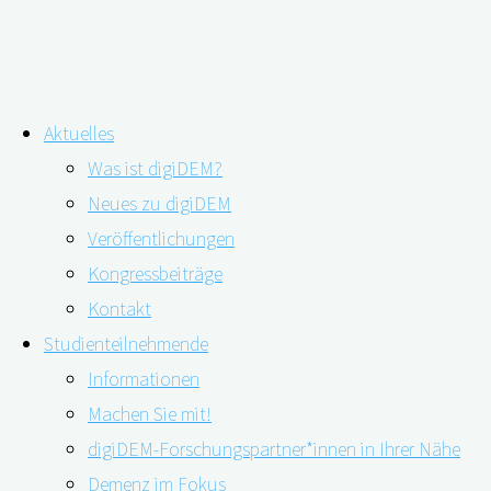
Zum
Aktuelles
Inhalt
Was ist digiDEM?
springen
Pflege bei Demenz: Frauen stärker als
Neues zu digiDEM
Veröffentlichungen
Männer belastet, Kinder stärker als
Kongressbeiträge
Ehepartner
Kontakt
Studienteilnehmende
Informationen
Machen Sie mit!
digiDEM-Forschungspartner*innen in Ihrer Nähe
Demenz im Fokus