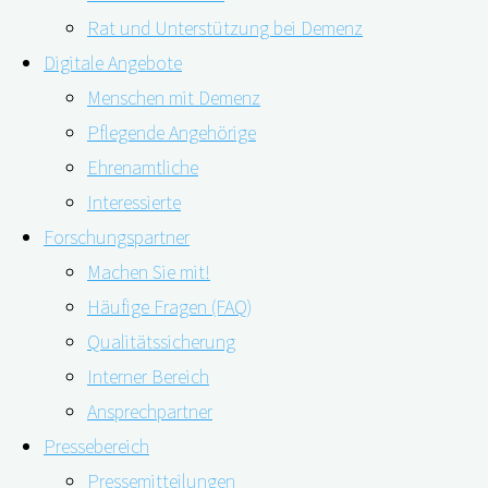
Rat und Unterstützung bei Demenz
Digitale Angebote
Menschen mit Demenz
Pflegende Angehörige
13.02.2020
14.02.2020
Ehrenamtliche
Interessierte
Forschungspartner
In Deutschland leben zurzeit rund 1,7 Millionen
Machen Sie mit!
Häufige Fragen (FAQ)
Menschen mit Demenz. Etwa zwei Drittel von ihnen
Qualitätssicherung
werden zuhause von Angehörigen versorgt, von
Interner Bereich
Deutschlands „größtem Pflegedienst“. Doch diese
Ansprechpartner
werden durch die Belastung häufig selbst krank
Pressebereich
und zum „zweiten unsichtbaren Patienten“. Welche
Pressemitteilungen