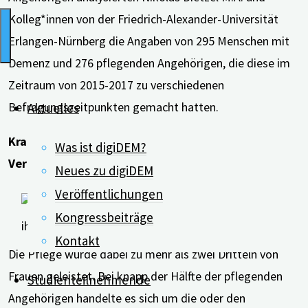
Kolleg*innen von der Friedrich-Alexander-Universität
Erlangen-Nürnberg die Angaben von 295 Menschen mit
Demenz und 276 pflegenden Angehörigen, die diese im
Zeitraum von 2015-2017 zu verschiedenen
Befragungszeitpunkten gemacht hatten.
Aktuelles
Krankheitsbezogene Faktoren wie
Was ist digiDEM?
Verhaltensänderung haben wesentlichen Einfluss
Neues zu digiDEM
Veröffentlichungen
Kongressbeiträge
Kontakt
Die Pflege wurde dabei zu mehr als zwei Dritteln von
Frauen geleistet. Bei knapp der Hälfte der pflegenden
Studienteilnehmende
Angehörigen handelte es sich um die oder den