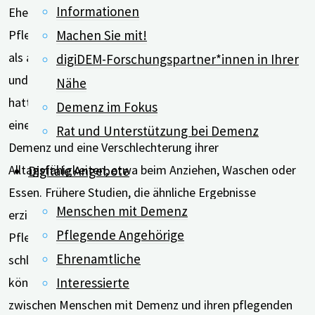
Informationen
Ehepartner*in des Menschen mit Demenz. Die
Machen Sie mit!
Pflegebelastung hing sowohl von krankheitsbezogenen
als auch soziodemografischen Faktoren der Betroffenen
digiDEM-Forschungspartner*innen in Ihrer
und ihrer Angehörigen ab. Den wesentlichen Einfluss
Nähe
hatten dabei die krankheitsbezogenen Punkte – also
Demenz im Fokus
eine Veränderung des Verhaltens der Menschen mit
Rat und Unterstützung bei Demenz
Demenz und eine Verschlechterung ihrer
Alltagsfähigkeiten, etwa beim Anziehen, Waschen oder
Digitale Angebote
Essen. Frühere Studien, die ähnliche Ergebnisse
Menschen mit Demenz
erzielten, bieten verschiedene Erklärungen für die hohe
Pflegende Angehörige
Pflegebelastung, die Verhaltensveränderungen und
Ehrenamtliche
schlechtere Alltagsfähigkeiten mit sich bringen: Sie
Interessierte
können sich negativ auf die emotionale Bindung
zwischen Menschen mit Demenz und ihren pflegenden