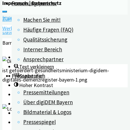
Impressum | Datenschutz
Forschungspartner
Impressum
Zum Inhalt springen
Machen Sie mit!
Werkzeugleiste öffnen
Häufige Fragen (FAQ)
Datenschutz
Qualitätssicherung
Barrierefreiheit Werkzeuge
Interner Bereich
Text vergrößern
Ansprechpartner
Text verkleinern
Pressebereich
Graustufen
Hoher Kontrast
Pressemitteilungen
Negativer Kontrast
Über digiDEM Bayern
Heller Hintergrund
Bildmaterial & Logos
Links unterstreichen
Pressespiegel
Lesbarkeit erhöhen