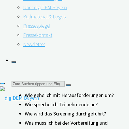
offene Fragen klären und über mögliche
Über digiDEM Bayern
Herausforderungen sprechen. Dazu laden wir erfahrene
Bildmaterial & Logos
Forschungspartner*innen als Gesprächspartner*innen
Pressespiegel
ein, die bereits Befragungen durchgeführt haben und
Pressekontakt
von ihren Erfahrungen berichten.
Newsletter
Inhalte:
Suchen
Wie gehe ich mit Herausforderungen um?
Wie spreche ich Teilnehmende an?
nach:
Wie wird das Screening durchgeführt?
Was muss ich bei der Vorbereitung und