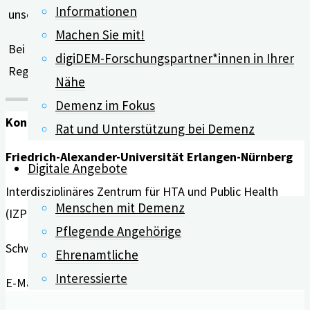
Informationen
unserem internen Bereich für Forschungspartner.)
Machen Sie mit!
Bei Fragen können Sie sich gerne an Ihre zuständigen
digiDEM-Forschungspartner*innen in Ihrer
Regionalverantwortlichen wenden.
Nähe
Demenz im Fokus
Kontakt
Rat und Unterstützung bei Demenz
Friedrich-Alexander-Universität Erlangen-Nürnberg
Digitale Angebote
Interdisziplinäres Zentrum für HTA und Public Health
Menschen mit Demenz
(IZPH)
Pflegende Angehörige
Schwabachanlage 6 | 91054 Erlangen
Ehrenamtliche
Interessierte
E-Mail:
info@digidem-bayern.de