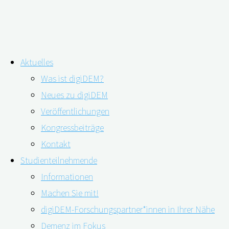
Zum
Aktuelles
Inhalt
Digitales Angebot: digiDEM Dialog
Was ist digiDEM?
springen
Neues zu digiDEM
Veröffentlichungen
Kongressbeiträge
Kontakt
Studienteilnehmende
Informationen
Machen Sie mit!
digiDEM-Forschungspartner*innen in Ihrer Nähe
Demenz im Fokus