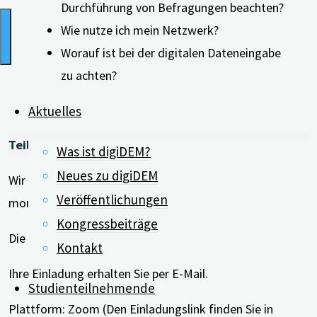
Durchführung von Befragungen beachten?
Wie nutze ich mein Netzwerk?
Worauf ist bei der digitalen Dateneingabe
zu achten?
Aktuelles
Teilnahme:
Was ist digiDEM?
Neues zu digiDEM
Wir laden alle Forschungspartner*innen herzlich zum
Veröffentlichungen
monatlichen “digiDEM Dialog” ein.
Kongressbeiträge
Die Teilnahme ist ohne Anmeldung möglich.
Kontakt
Ihre Einladung erhalten Sie per E-Mail.
Studienteilnehmende
Plattform: Zoom (Den Einladungslink finden Sie in