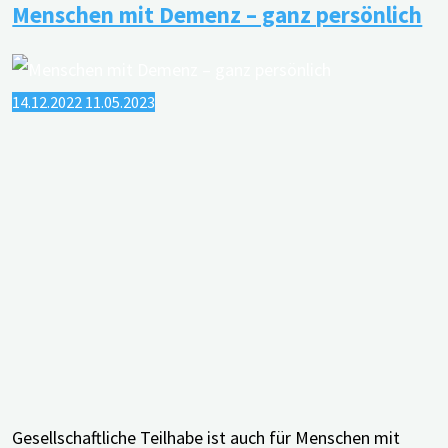
Menschen mit Demenz ­– ganz persönlich
über
Angebote
für
14.12.2022
11.05.2023
pflegende
Angehörige"
Gesellschaftliche Teilhabe ist auch für Menschen mit