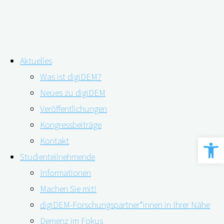
Zum
Aktuelles
Inhalt
Kategorie:
Sciene Watch Live ARCHIV
Was ist digiDEM?
springen
Neues zu digiDEM
Veröffentlichungen
Demenzprävention und
Kongressbeiträge
Werkzeugle
Resilienzförderung
Kontakt
Studienteilnehmende
Informationen
06.09.2023
06.09.2023
Machen Sie mit!
digiDEM-Forschungspartner*innen in Ihrer Nähe
Demenz im Fokus