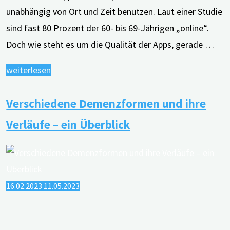
unabhängig von Ort und Zeit benutzen. Laut einer Studie
sind fast 80 Prozent der 60- bis 69-Jährigen „online“.
Doch wie steht es um die Qualität der Apps, gerade …
"Hilfe
weiterlesen
aus
Verschiedene Demenzformen und ihre
dem
Appstore
Verläufe – ein Überblick
–
Evidenz
von
Apps
16.02.2023
11.05.2023
für
Menschen