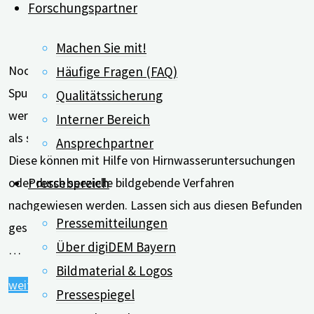
Forschungspartner
Machen Sie mit!
Noch bevor eine Demenz auftritt, kann frühzeitig nach
Häufige Fragen (FAQ)
Spuren biologischer Veränderungen im Gehirn gesucht
Qualitätssicherung
werden. Dies sind zum Beispiel Eiweißablagerungen, die
Interner Bereich
als sogenannte Beta-Amyloid-Proteine bekannt sind.
Ansprechpartner
Diese können mit Hilfe von Hirnwasseruntersuchungen
Pressebereich
oder durch spezielle bildgebende Verfahren
nachgewiesen werden. Lassen sich aus diesen Befunden
Pressemitteilungen
gesicherte Schlussfolgerungen auf die Entstehung einer
Über digiDEM Bayern
…
Bildmaterial & Logos
"Die
weiterlesen
Pressespiegel
Kontroverse