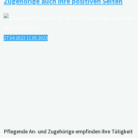
Zugehörige auch ihre positiven Seiten
zu
Musiktherapie
bei
Demenz"
27.04.2023
11.05.2023
Pflegende An- und Zugehörige empfinden ihre Tätigkeit