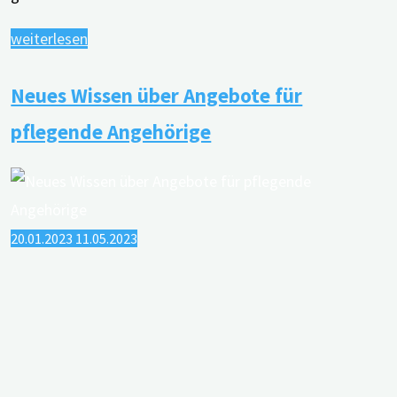
"Verschiedene
weiterlesen
Demenzformen
Neues Wissen über Angebote für
und
ihre
pflegende Angehörige
Verläufe
–
ein
Überblick"
20.01.2023
11.05.2023