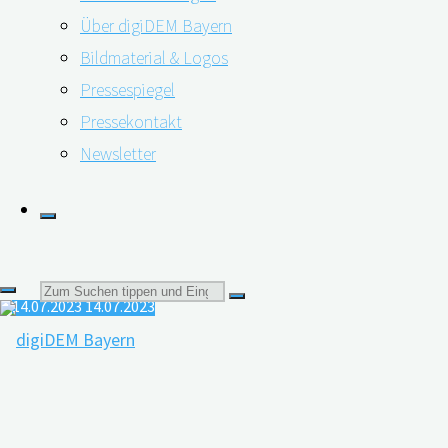
Über digiDEM Bayern
Bewegung, soziale Kontakte und nicht zu rauchen.
Bildmaterial & Logos
Gerade in …
Pressespiegel
"Demenzprävention
weiterlesen
Pressekontakt
und
Newsletter
Digitale Biografiearbeit bei Menschen mit
Resilienzförderung"
Demenz
Suchen
14.07.2023
14.07.2023
nach: