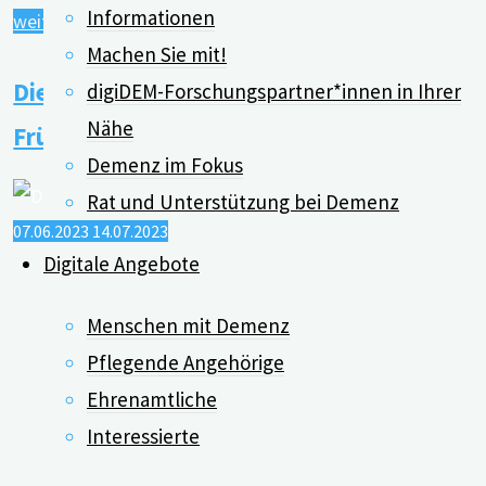
Informationen
"Digitale
weiterlesen
Machen Sie mit!
Biografiearbeit
Die Kontroverse um die Alzheimer-
bei
digiDEM-Forschungspartner*innen in Ihrer
Menschen
Nähe
Frühdiagnostik
mit
Demenz im Fokus
Demenz"
Rat und Unterstützung bei Demenz
07.06.2023
14.07.2023
Digitale Angebote
Menschen mit Demenz
Pflegende Angehörige
Ehrenamtliche
Interessierte