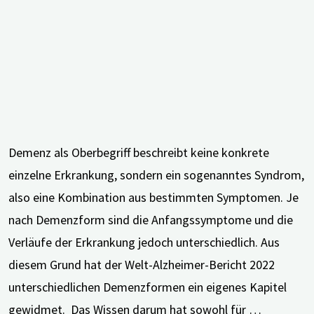
mit
Demenz
und
pflegende
An-
und
Zugehörige"
Demenz als Oberbegriff beschreibt keine konkrete
einzelne Erkrankung, sondern ein sogenanntes Syndrom,
also eine Kombination aus bestimmten Symptomen. Je
nach Demenzform sind die Anfangssymptome und die
Verläufe der Erkrankung jedoch unterschiedlich. Aus
diesem Grund hat der Welt-Alzheimer-Bericht 2022
unterschiedlichen Demenzformen ein eigenes Kapitel
gewidmet. Das Wissen darum hat sowohl für …