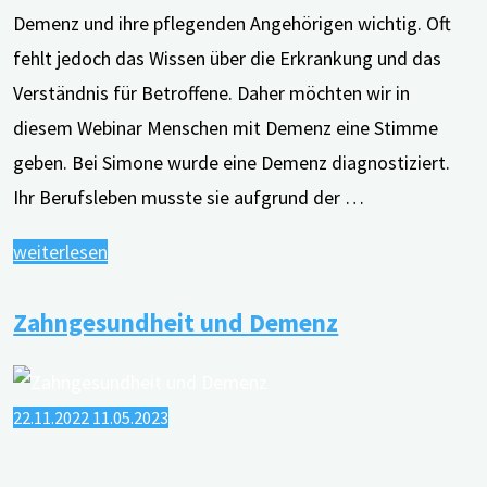
Demenz und ihre pflegenden Angehörigen wichtig. Oft
fehlt jedoch das Wissen über die Erkrankung und das
Verständnis für Betroffene. Daher möchten wir in
diesem Webinar Menschen mit Demenz eine Stimme
geben. Bei Simone wurde eine Demenz diagnostiziert.
Ihr Berufsleben musste sie aufgrund der …
"Menschen
weiterlesen
mit
Zahngesundheit und Demenz
Demenz
­–
ganz
22.11.2022
11.05.2023
persönlich"