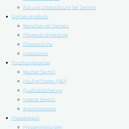
Rat und Unterstützung bei Demenz
Digitale Angebote
Menschen mit Demenz
Pflegende Angehörige
Ehrenamtliche
Interessierte
Forschungspartner
Machen Sie mit!
Viele Menschen verstehen die Entwicklung einer Demenz
Häufige Fragen (FAQ)
als unausweichliches Schicksal des Alters. Dabei haben
Qualitätssicherung
Wissenschaftler*innen nachgewiesen: Verändert sich der
Interner Bereich
Lebensstil, könnten etwa 40 Prozent der
Ansprechpartner
Demenzerkrankungen vermieden werden. Zu den
Pressebereich
Präventionsmöglichkeiten, um geistig gesund und
Pressemitteilungen
leistungsfähig zu bleiben, gehören zum Beispiel