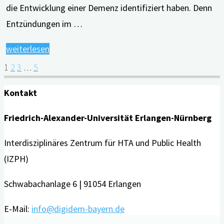
die Entwicklung einer Demenz identifiziert haben. Denn
Entzündungen im …
"Zahngesundheit
weiterlesen
und
1
2
3
…
5
Seitennummerierung
Demenz"
Kontakt
der
Friedrich-Alexander-Universität Erlangen-Nürnberg
Beiträge
Interdisziplinäres Zentrum für HTA und Public Health
(IZPH)
Schwabachanlage 6 | 91054 Erlangen
E-Mail:
info@digidem-bayern.de