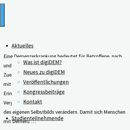
Aktuelles
Eine Demenzerkrankung bedeutet für Betroffene, nach
Was ist digiDEM?
und nach Erinnerungen an das eigene Leben zu verlieren.
Neues zu digiDEM
Zuerst vergessen Betroffene aktuelle Situationen, doch
Veröffentlichungen
mit Fortschreiten der Erkrankung erlöschen auch die
Kongressbeiträge
Erinnerungen an Bilder und Ereignisse der eigenen
Kontakt
Vergangenheit. Diese Verluste können die Wahrnehmung
des eigenen Selbstbilds verändern. Damit sich Menschen
Studienteilnehmende
mit Demenz …