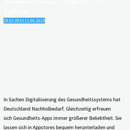
ihre
positiven
29.03.2023
11.05.2023
Seiten"
In Sachen Digitalisierung des Gesundheitssystems hat
Deutschland Nachholbedarf. Gleichzeitig erfreuen
sich Gesundheits-Apps immer größerer Beliebtheit. Sie
lassen sich in Appstores bequem herunterladen und