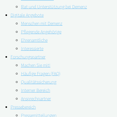
Rat und Unterstützung bei Demenz
Digitale Angebote
Menschen mit Demenz
Pflegende Angehörige
Ehrenamtliche
Interessierte
Um zu wissen, wie spät es ist, genügt der Blick auf die
Forschungspartner
Uhr. Doch welcher Typ Uhr erleichtert es Menschen mit
Machen Sie mit!
Demenz, die Uhrzeit abzulesen? Das analoge Zifferblatt
Häufige Fragen (FAQ)
oder die Digitalanzeige? Eine neue Studie aus Japan
Qualitätssicherung
über demenzfreundliches Uhrendesign beantwortet
Interner Bereich
diese Frage. Menschen mit Demenz sind täglich und in
Ansprechpartner
mehrfacher …
Pressebereich
Pressemitteilungen