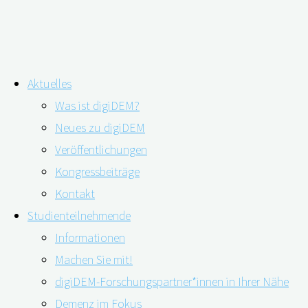
Zum
Aktuelles
Inhalt
Schlagwort:
Zifferblatt
Was ist digiDEM?
springen
Neues zu digiDEM
Veröffentlichungen
Analoges Zifferblatt oder Digitalanzeige?
Kongressbeiträge
Kontakt
Studienteilnehmende
24.03.2022
24.03.2022
Informationen
Machen Sie mit!
digiDEM-Forschungspartner*innen in Ihrer Nähe
Demenz im Fokus