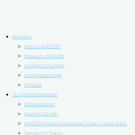
Zum
Aktuelles
Inhalt
Schlagwort:
Zahnfleischbluten
Was ist digiDEM?
springen
Neues zu digiDEM
Veröffentlichungen
Kognitive Verschlechterung wirkt sich
Kongressbeiträge
auf Mundgesundheit aus
Kontakt
Studienteilnehmende
Informationen
Machen Sie mit!
24.11.2022
10.01.2023
digiDEM-Forschungspartner*innen in Ihrer Nähe
Demenz im Fokus