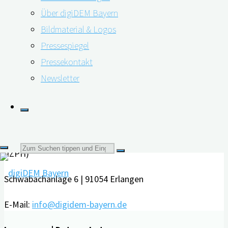
Über digiDEM Bayern
erforschte ein Team von italienischen Forscher*innen.
Bildmaterial & Logos
Sie …
Pressespiegel
"Kognitive
weiterlesen
Pressekontakt
Verschlechterung
Newsletter
Kontakt
wirkt
sich
Friedrich-Alexander-Universität Erlangen-Nürnberg
auf
Interdisziplinäres Zentrum für HTA und Public Health
Mundgesundheit
Suchen
(IZPH)
aus"
Schwabachanlage 6 | 91054 Erlangen
nach:
E-Mail:
info@digidem-bayern.de