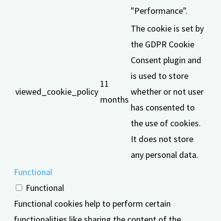
"Performance".
The cookie is set by
the GDPR Cookie
Consent plugin and
is used to store
11
viewed_cookie_policy
whether or not user
months
has consented to
the use of cookies.
It does not store
any personal data.
Functional
Functional
Functional cookies help to perform certain
functionalities like sharing the content of the