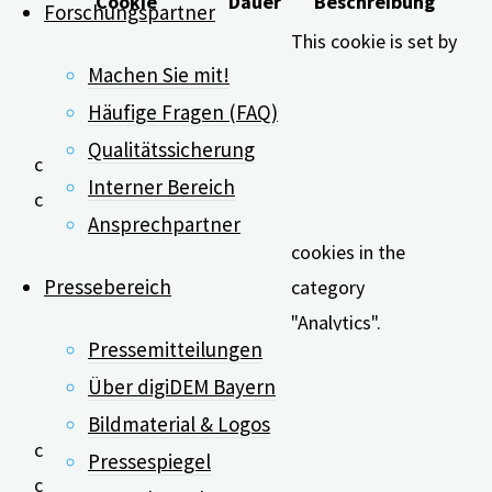
Cookie
Dauer
Beschreibung
Forschungspartner
This cookie is set by
Machen Sie mit!
GDPR Cookie
Consent plugin. The
Häufige Fragen (FAQ)
cookie is used to
Qualitätssicherung
cookielawinfo-
11
store the user
Interner Bereich
checkbox-analytics
months
consent for the
Ansprechpartner
cookies in the
Pressebereich
category
"Analytics".
Pressemitteilungen
The cookie is set by
Über digiDEM Bayern
GDPR cookie
Bildmaterial & Logos
consent to record
cookielawinfo-
11
Pressespiegel
the user consent for
checkbox-functional
months