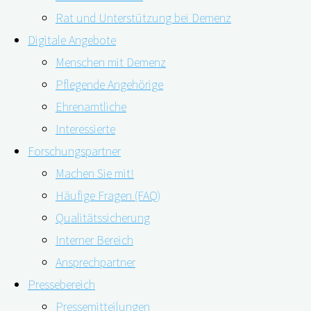
Rat und Unterstützung bei Demenz
Digitale Angebote
Menschen mit Demenz
Pflegende Angehörige
Ehrenamtliche
Interessierte
Forschungspartner
Machen Sie mit!
Gedächtnisverlust, Aufmerksamkeitsdefizite oder die
Häufige Fragen (FAQ)
Verschlechterung der motorischen Fähigkeiten: Für
Qualitätssicherung
ältere Menschen mit Demenz stellte die regelmäßige
Interner Bereich
Mundhygiene eine Herausforderung dar. Wie es um
Ansprechpartner
aktuell um die Mundgesundheit, den Zusammenhang
Pressebereich
zwischen Parodontalstatus und Demenz und den Bedarf
Pressemitteilungen
an Mundpflege bei Menschen mit Demenz steht,