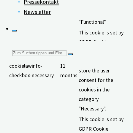
Pressekontakt
the cookies in the
Newsletter
category
"Functional".
This cookie is set by
GDPR Cookie
Consent plugin. The
Suchen
cookies is used to
cookielawinfo-
11
store the user
checkbox-necessary
months
nach:
consent for the
cookies in the
category
"Necessary".
This cookie is set by
GDPR Cookie