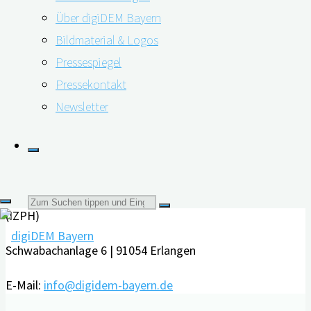
verbesserte Lebensbedingungen sein. Laut Deutscher
Über digiDEM Bayern
Alzheimer Gesellschaft erkranken täglich 900 Menschen
Bildmaterial & Logos
in Deutschland an Demenz, …
Pressespiegel
"1,6
Pressekontakt
weiterlesen
Millionen
Newsletter
Kontakt
Menschen
mit
Friedrich-Alexander-Universität Erlangen-Nürnberg
Demenz
Interdisziplinäres Zentrum für HTA und Public Health
in
Suchen
(IZPH)
Deutschland
–
Schwabachanlage 6 | 91054 Erlangen
nach:
Anstieg
verlangsamt
E-Mail:
info@digidem-bayern.de
sich