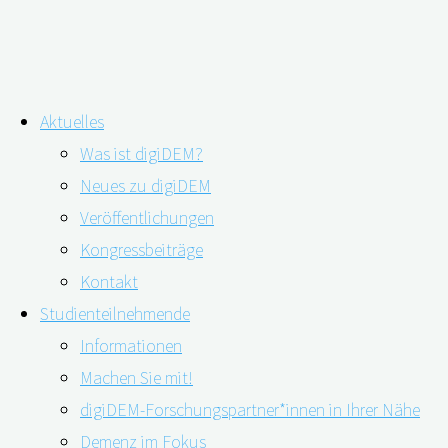
Zum
Aktuelles
Inhalt
Schlagwort:
Verbreitung
Was ist digiDEM?
springen
Neues zu digiDEM
Veröffentlichungen
1,6 Millionen Menschen mit Demenz in
Kongressbeiträge
Deutschland – Anstieg verlangsamt sich
Kontakt
Studienteilnehmende
offenbar
Informationen
Machen Sie mit!
digiDEM-Forschungspartner*innen in Ihrer Nähe
Demenz im Fokus
30.06.2020
30.06.2020