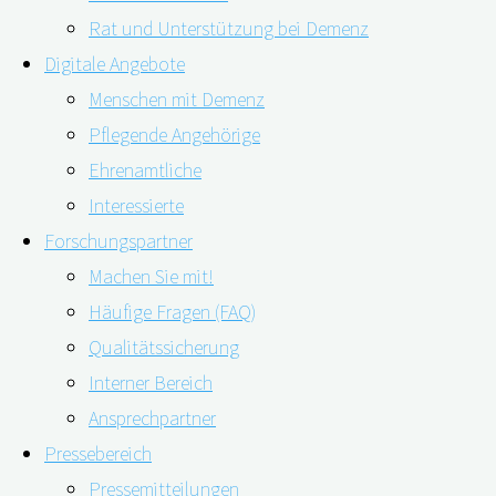
Rat und Unterstützung bei Demenz
Digitale Angebote
Menschen mit Demenz
Pflegende Angehörige
Ehrenamtliche
Interessierte
Forschungspartner
Machen Sie mit!
Häufige Fragen (FAQ)
Die Deutsche Alzheimer Gesellschaft veröffentlicht alle
Qualitätssicherung
zwei Jahre aktuelle Zahlen zu Demenzerkrankungen in
Interner Bereich
Deutschland. Nach der neuesten Erhebung sind zurzeit
Ansprechpartner
rund 1,6 Millionen Menschen von Demenz betroffen. Der
Pressebereich
Anstieg verlangsamt sich offenbar. Ein Grund könnten
Pressemitteilungen