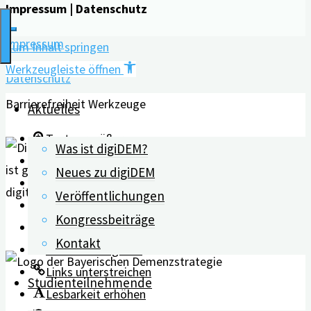
Impressum | Datenschutz
offenbar"
Impressum
Zum Inhalt springen
Werkzeugleiste öffnen
Datenschutz
Barrierefreiheit Werkzeuge
Aktuelles
Text vergrößern
Was ist digiDEM?
Text verkleinern
Neues zu digiDEM
Graustufen
Veröffentlichungen
Hoher Kontrast
Kongressbeiträge
Negativer Kontrast
Kontakt
Heller Hintergrund
Links unterstreichen
Studienteilnehmende
Lesbarkeit erhöhen