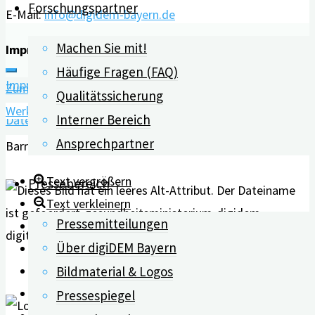
Forschungspartner
E-Mail:
info@digidem-bayern.de
Machen Sie mit!
Impressum | Datenschutz
Häufige Fragen (FAQ)
Impressum
Zum Inhalt springen
Qualitätssicherung
Werkzeugleiste öffnen
Interner Bereich
Datenschutz
Ansprechpartner
Barrierefreiheit Werkzeuge
Text vergrößern
Pressebereich
Text verkleinern
Pressemitteilungen
Graustufen
Über digiDEM Bayern
Hoher Kontrast
Negativer Kontrast
Bildmaterial & Logos
Heller Hintergrund
Pressespiegel