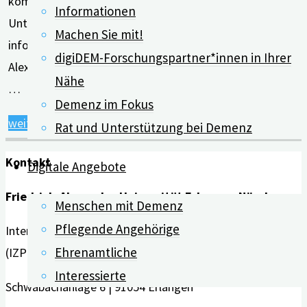
kompakten Überblick über vielfältige
Informationen
Unterstützungsangebote, die passgenau
Machen Sie mit!
informieren. Die Wissenschaftler*innen der Friedrich-
digiDEM-Forschungspartner*innen in Ihrer
Alexander-Universität Erlangen-Nürnberg (FAU) haben
Nähe
…
Demenz im Fokus
"Wie
weiterlesen
Rat und Unterstützung bei Demenz
„DEMAND“
Kontakt
Digitale Angebote
passgenau
die
Friedrich-Alexander-Universität Erlangen-Nürnberg
Menschen mit Demenz
Demenzversorgung
Pflegende Angehörige
Interdisziplinäres Zentrum für HTA und Public Health
stärkt"
Ehrenamtliche
(IZPH)
Interessierte
Schwabachanlage 6 | 91054 Erlangen