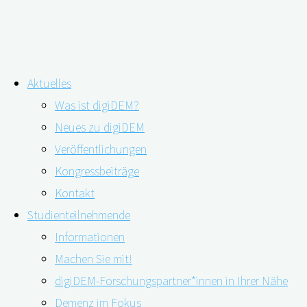
Zum
Aktuelles
Inhalt
Schlagwort:
Unterstützungsleistung
Was ist digiDEM?
springen
Neues zu digiDEM
Veröffentlichungen
Wie „DEMAND“ passgenau die
Kongressbeiträge
Demenzversorgung stärkt
Kontakt
Studienteilnehmende
Informationen
Machen Sie mit!
09.05.2023
12.05.2023
digiDEM-Forschungspartner*innen in Ihrer Nähe
Demenz im Fokus