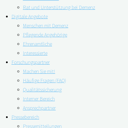
Rat und Unterstützung bei Demenz
Digitale Angebote
Menschen mit Demenz
Pflegende Angehörige
Ehrenamtliche
Interessierte
Forschungspartner
Machen Sie mit!
Das Digitale Demenzregister Bayern (digiDEM Bayern)
Häufige Fragen (FAQ)
stellt ein neues digitales Angebot vor. Menschen mit
Qualitätssicherung
Demenz sowie ihren pflegenden An- und Zugehörigen
Interner Bereich
hilft der neue Online-Fragebogen „digiDEM Bayern
Ansprechpartner
DEMAND®“, die eigenen Versorgungsbedarfe zu
Pressebereich
erkennen. Zugleich liefert der Fragebogen einen
Pressemitteilungen
kompakten Überblick über vielfältige