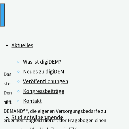
Aktuelles
Was ist digiDEM?
Neues zu digiDEM
Das Digitale Demenzregister Bayern (digiDEM Bayern)
Veröffentlichungen
stellt ein neues digitales Angebot vor. Menschen mit
Kongressbeiträge
Demenz sowie ihren pflegenden An- und Zugehörigen
Kontakt
hilft der neue Online-Fragebogen „digiDEM Bayern
DEMAND®“, die eigenen Versorgungsbedarfe zu
Studienteilnehmende
erkennen. Zugleich liefert der Fragebogen einen