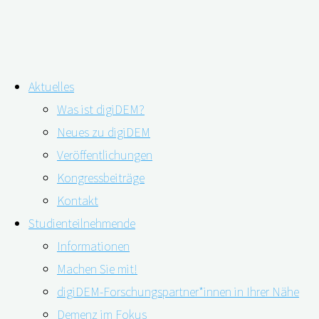
Zum
Aktuelles
Inhalt
Schlagwort:
Unterfranken
Was ist digiDEM?
springen
Neues zu digiDEM
Veröffentlichungen
Erstmalig in Deutschland Demenz-
Kongressbeiträge
Screening in ländlichen Regionen
Kontakt
Studienteilnehmende
Informationen
Machen Sie mit!
05.05.2023
12.05.2023
digiDEM-Forschungspartner*innen in Ihrer Nähe
Demenz im Fokus