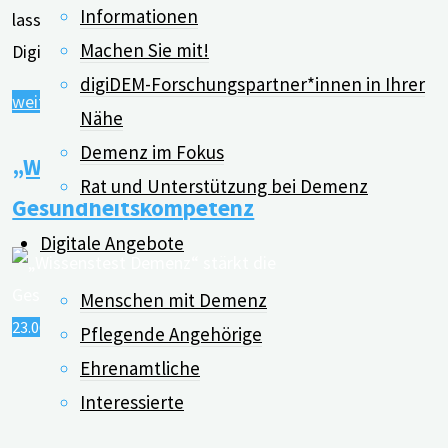
Informationen
lassen. Dazu eingeladen hatten digiDEM Bayern, das
Machen Sie mit!
Digitale Demenzregister …
digiDEM-Forschungspartner*innen in Ihrer
"Kurze
weiterlesen
Nähe
Wege
Demenz im Fokus
„Wissenstest Demenz“ stärkt die
und
Rat und Unterstützung bei Demenz
erste
Gesundheitskompetenz
Gewissheit
Digitale Angebote
bei
Demenz:
Menschen mit Demenz
Erfolgreiches
23.06.2022
09.11.2022
Pflegende Angehörige
Bevölkerungsscreening
Ehrenamtliche
im
Interessierte
ländlichen