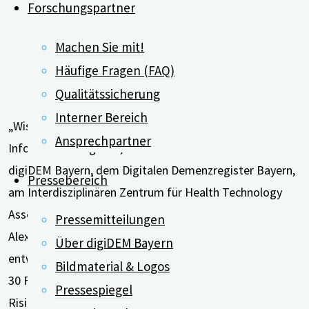
Raum"
Forschungspartner
Machen Sie mit!
Häufige Fragen (FAQ)
Qualitätssicherung
Interner Bereich
„Wissenstest Demenz“: So heißt das neue digitale
Ansprechpartner
Informationsangebot, das die Forscher*innen von
digiDEM Bayern, dem Digitalen Demenzregister Bayern,
Pressebereich
am Interdisziplinären Zentrum für Health Technology
Assessment (HTA) und Public Health der Friedrich-
Pressemitteilungen
Alexander-Universität Erlangen-Nürnberg (FAU)
Über digiDEM Bayern
entwickelt haben. Der kostenfreie Online-Test umfasst
Bildmaterial & Logos
30 Fragen, zum Beispiel aus den Bereichen
Pressespiegel
Risikofaktoren, Pflege und Betreuung sowie …