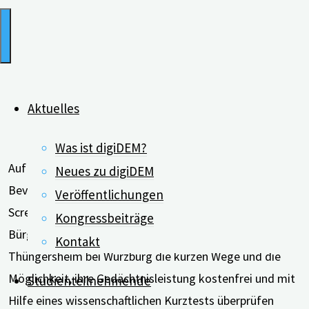
Aktuelles
Was ist digiDEM?
Auf reges Interesse stieß das erste regionale Demenz-
Neues zu digiDEM
Bevölkerungsscreening in Deutschland. Beim
Veröffentlichungen
Screeningtag von digiDEM Bayern nutzten viele
Kongressbeiträge
Bürgerinnen und Bürger im unterfränkischen
Kontakt
Thüngersheim bei Würzburg die kurzen Wege und die
Möglichkeit, ihre Gedächtnisleistung kostenfrei und mit
Studienteilnehmende
Hilfe eines wissenschaftlichen Kurztests überprüfen