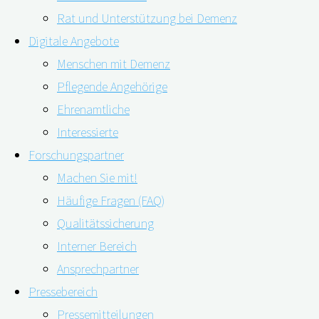
Rat und Unterstützung bei Demenz
Digitale Angebote
Menschen mit Demenz
Pflegende Angehörige
Ehrenamtliche
Interessierte
Forschungspartner
Machen Sie mit!
Demenzdiagnosen werden häufig erst sehr spät
Häufige Fragen (FAQ)
gestellt, oft zu spät. Doch können Betroffene kostbare
Qualitätssicherung
Zeit gewinnen – gerade dann, wenn sie fernab von
Interner Bereich
medizinischen Einrichtungen leben, die auf Demenz
Ansprechpartner
spezialisiert sind. Denn das Digitale Demenzregister
Pressebereich
Bayern (digiDEM Bayern), das an der Friedrich-
Pressemitteilungen
Alexander-Universität Erlangen-Nürnberg (FAU)