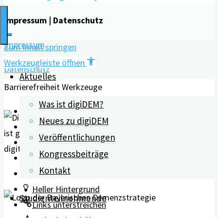
Verletzungsfolge"
Impressum | Datenschutz
Impressum
Zum Inhalt springen
Werkzeugleiste öffnen
Datenschutz
Aktuelles
Barrierefreiheit Werkzeuge
Was ist digiDEM?
Text vergrößern
Neues zu digiDEM
Text verkleinern
Veröffentlichungen
Graustufen
Kongressbeiträge
Hoher Kontrast
Kontakt
Negativer Kontrast
Heller Hintergrund
Studienteilnehmende
Links unterstreichen