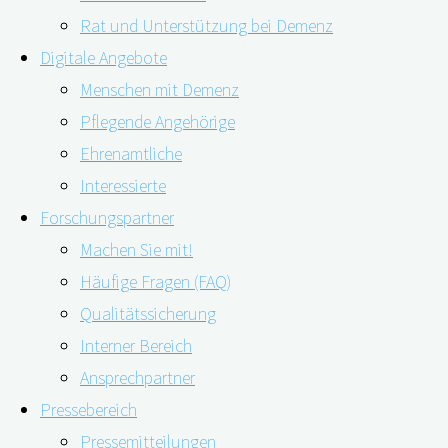
Rat und Unterstützung bei Demenz
14.02.2020
18.02.2020
Digitale Angebote
Menschen mit Demenz
Pflegende Angehörige
Ehrenamtliche
Interessierte
Forschungspartner
Machen Sie mit!
Häufige Fragen (FAQ)
Qualitätssicherung
Wenn eine Demenzerkrankung weit fortgeschritten ist,
Interner Bereich
lässt sich der Übergang in ein Pflegeheim häufig nicht
Ansprechpartner
mehr vermeiden. Aufgrund ihrer Symptome und zum Teil
Pressebereich
begleitender Erkrankungen erhalten Menschen mit
Pressemitteilungen