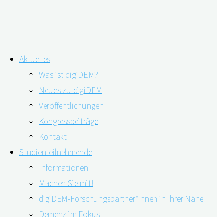
Zum
Aktuelles
Inhalt
Was ist digiDEM?
springen
Schlagwort:
Universitätsklinikum
Neues zu digiDEM
Veröffentlichungen
Erlangen
Kongressbeiträge
Demenz im Pflegeheim: Dämpfende
Kontakt
Arzneimittel erhöhen Risiko von
Studienteilnehmende
Informationen
Sturzereignissen mit Verletzungsfolge
Machen Sie mit!
digiDEM-Forschungspartner*innen in Ihrer Nähe
Demenz im Fokus