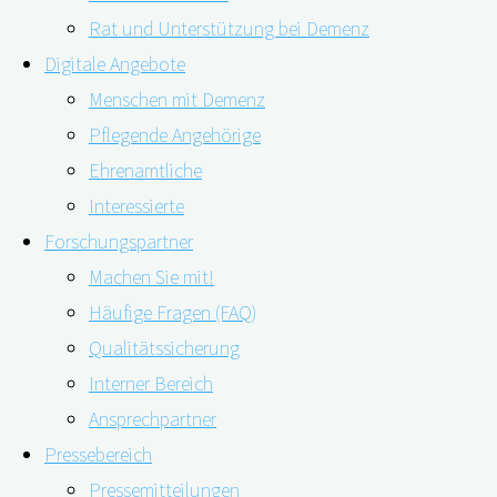
Rat und Unterstützung bei Demenz
Digitale Angebote
Menschen mit Demenz
Pflegende Angehörige
Ehrenamtliche
Interessierte
Eine Studie über Demenzdiagnostik in Schweden kommt
Forschungspartner
zu einem überraschenden Ergebnis. Menschen mit
Machen Sie mit!
Demenz, die auf dem Land leben, werden häufiger
Häufige Fragen (FAQ)
vollständig diagnostisch untersucht als Patient*innen in
Qualitätssicherung
der Stadt und in mittelgroßen Gemeinden. Das im Jahr
Interner Bereich
2007 ins Leben gerufene Schwedische Demenzregister
Ansprechpartner
(SveDem) verfolgt das Ziel, Menschen mit Demenz ab …
Pressebereich
Pressemitteilungen