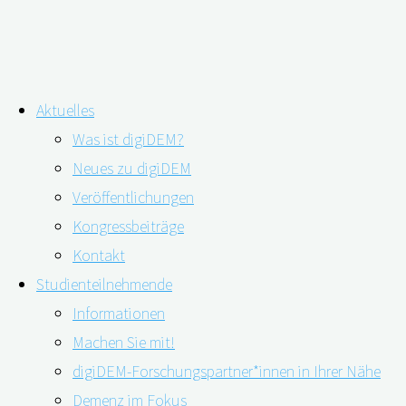
Zum
Aktuelles
Inhalt
Schlagwort:
SveDem
Was ist digiDEM?
springen
Neues zu digiDEM
Veröffentlichungen
Demenzdiagnostik vereinheitlichen
Kongressbeiträge
Kontakt
Studienteilnehmende
27.04.2023
11.05.2023
Informationen
Machen Sie mit!
digiDEM-Forschungspartner*innen in Ihrer Nähe
Demenz im Fokus