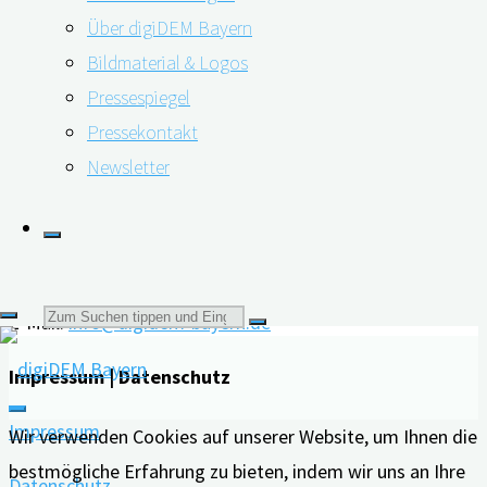
"Demenzdiagnostik
weiterlesen
Über digiDEM Bayern
vereinheitlichen"
Bildmaterial & Logos
Kontakt
Pressespiegel
Friedrich-Alexander-Universität Erlangen-Nürnberg
Pressekontakt
Newsletter
Interdisziplinäres Zentrum für HTA und Public Health
(IZPH)
Schwabachanlage 6 | 91054 Erlangen
Suchen
E-Mail:
info@digidem-bayern.de
Impressum | Datenschutz
nach:
Impressum
Wir verwenden Cookies auf unserer Website, um Ihnen die
bestmögliche Erfahrung zu bieten, indem wir uns an Ihre
Datenschutz