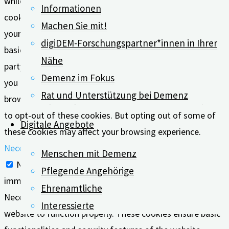
while you navigate through the website. Out of these, the
Informationen
cookies that are categorized as necessary are stored on
Machen Sie mit!
your browser as they are essential for the working of
digiDEM-Forschungspartner*innen in Ihrer
basic functionalities of the website. We also use third-
Nähe
party cookies that help us analyze and understand how
Demenz im Fokus
you use this website. These cookies will be stored in your
Rat und Unterstützung bei Demenz
browser only with your consent. You also have the option
to opt-out of these cookies. But opting out of some of
Digitale Angebote
these cookies may affect your browsing experience.
Necessary
Menschen mit Demenz
Necessary
Pflegende Angehörige
immer aktiv
Ehrenamtliche
Necessary cookies are absolutely essential for the
Interessierte
website to function properly. These cookies ensure basic