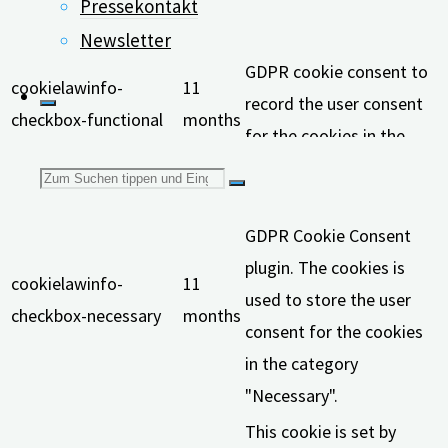
category "Analytics".
Pressekontakt
The cookie is set by
Newsletter
GDPR cookie consent to
cookielawinfo-
11
record the user consent
checkbox-functional
months
for the cookies in the
category "Functional".
Suchen
This cookie is set by
GDPR Cookie Consent
nach:
plugin. The cookies is
cookielawinfo-
11
used to store the user
checkbox-necessary
months
consent for the cookies
in the category
"Necessary".
This cookie is set by