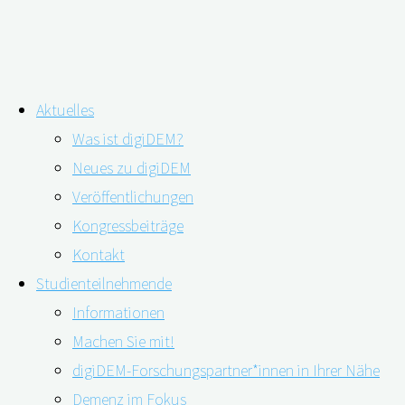
Zum
Aktuelles
Inhalt
Schlagwort:
sorgende Gemeinde
Was ist digiDEM?
springen
Neues zu digiDEM
Veröffentlichungen
Webinar: Sorgende Gemeinde:
Kongressbeiträge
sozialraumorientierte Versorgung von
Kontakt
Studienteilnehmende
Menschen mit Demenz – mit Dr. David
Informationen
Rester
Machen Sie mit!
digiDEM-Forschungspartner*innen in Ihrer Nähe
Demenz im Fokus