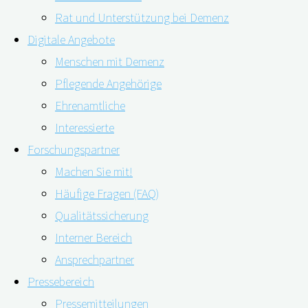
Rat und Unterstützung bei Demenz
Digitale Angebote
26.04.2022
02.06.2023
Menschen mit Demenz
Pflegende Angehörige
Ehrenamtliche
Interessierte
Forschungspartner
Machen Sie mit!
Häufige Fragen (FAQ)
Qualitätssicherung
Die demografische Entwicklung stellt uns als
Interner Bereich
Gesellschaft vor verschiedene Herausforderungen. Doch
Ansprechpartner
zeitgleich bietet sie uns auch die Möglichkeit, die
Pressebereich
Zukunft aktiv mitzugestalten und innovative
Pressemitteilungen