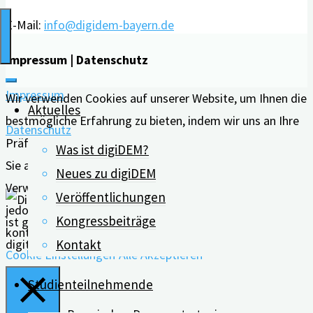
Demenz
–
E-Mail:
info@digidem-bayern.de
mit
Impressum | Datenschutz
Dr.
David
Impressum
Wir verwenden Cookies auf unserer Website, um Ihnen die
Aktuelles
Rester"
bestmögliche Erfahrung zu bieten, indem wir uns an Ihre
Datenschutz
Präferenzen und wiederholten Besuche erinnern. Wenn
Was ist digiDEM?
Sie auf "Alle akzeptieren" klicken, erklären Sie sich mit der
Neues zu digiDEM
Verwendung ALLER Cookies einverstanden. Sie können
Veröffentlichungen
jedoch die "Cookie-Einstellungen" besuchen, um eine
Kongressbeiträge
kontrollierte Zustimmung zu erteilen.
Kontakt
Cookie Einstellungen
Alle Akzeptieren
Studienteilnehmende