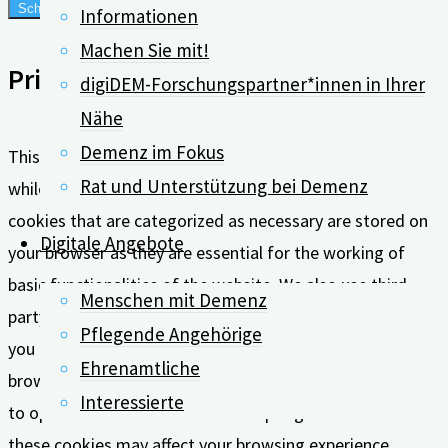
Schließen
Informationen
Machen Sie mit!
Privacy Overview
digiDEM-Forschungspartner*innen in Ihrer
Nähe
Demenz im Fokus
This website uses cookies to improve your experience
Rat und Unterstützung bei Demenz
while you navigate through the website. Out of these, the
cookies that are categorized as necessary are stored on
Digitale Angebote
your browser as they are essential for the working of
basic functionalities of the website. We also use third-
Menschen mit Demenz
party cookies that help us analyze and understand how
Pflegende Angehörige
you use this website. These cookies will be stored in your
Ehrenamtliche
browser only with your consent. You also have the option
Interessierte
to opt-out of these cookies. But opting out of some of
these cookies may affect your browsing experience.