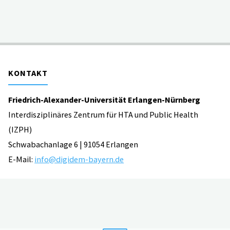
Systeme
zur
Vorhersage
KONTAKT
von
Friedrich-Alexander-Universität Erlangen-Nürnberg
herausforderndem
Interdisziplinäres Zentrum für HTA und Public Health
Verhalten"
(IZPH)
Schwabachanlage 6 | 91054 Erlangen
E-Mail:
info@digidem-bayern.de
IMPRESSUM | DATENSCHUTZ