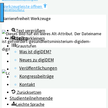
Werkzeugleiste öffnen
Datenschutz
Barrierefreiheit Werkzeuge
Text vergrößern
Aktuelles
Text verkleinern
Graustufen
Was ist digiDEM?
Hoher Kontrast
Neues zu digiDEM
Negativer Kontrast
Veröffentlichungen
Heller Hintergrund
Kongressbeiträge
Links unterstreichen
Kontakt
Lesbarkeit erhöhen
Zurücksetzen
Studienteilnehmende
Leichte Sprache