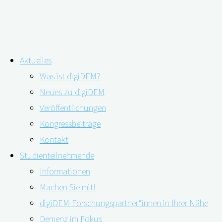
Zum
Aktuelles
Inhalt
Schlagwort:
Prof. Elmar Gräßel
Was ist digiDEM?
springen
Neues zu digiDEM
Veröffentlichungen
„Demenz ? Hilfe für die Angehörigen“ –
Kongressbeiträge
Prof. Gräßel im ARD alpha-Gespräch
Kontakt
Studienteilnehmende
Informationen
Machen Sie mit!
13.04.2021
13.04.2021
digiDEM-Forschungspartner*innen in Ihrer Nähe
Demenz im Fokus