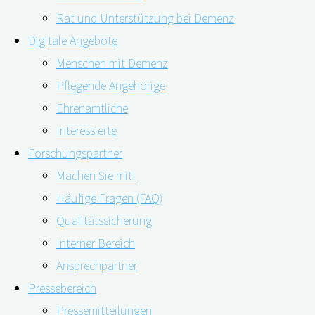
Rat und Unterstützung bei Demenz
Digitale Angebote
Menschen mit Demenz
Pflegende Angehörige
Ehrenamtliche
Interessierte
Forschungspartner
Machen Sie mit!
Wie leben Betroffene und Angehörige nach einer
Häufige Fragen (FAQ)
Demenzdiagnose? Wie verläuft die Erkrankung und
Qualitätssicherung
welche Hilfen gibt es? Um diese und weitere Fragen
Interner Bereich
ging es in der Sendung „Demenz ? Hilfe für die
Ansprechpartner
Angehörigen“, die am 07.04.2021 auf ARD alpha
Pressebereich
ausgestrahlt wurde. Prof. Dr. med. Elmar Gräßel, Leiter
Pressemitteilungen
des Zentrums für …