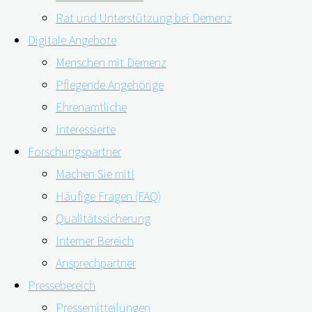
Rat und Unterstützung bei Demenz
Digitale Angebote
Menschen mit Demenz
Pflegende Angehörige
Ehrenamtliche
Interessierte
Forschungspartner
Machen Sie mit!
Wie hoch die Häufigkeit von leichten kognitiven
Häufige Fragen (FAQ)
Beeinträchtigungen (Mild Cognitive Impairment, MCI) in
Qualitätssicherung
der Gesamtbevölkerung zu einem bestimmten
Interner Bereich
Zeitpunkt ist, haben chinesische Forschende weltweit
Ansprechpartner
untersucht. In ihrer Übersichtsarbeit werteten sie die
Pressebereich
Daten aus 66 Studien mit mehr als 242.000
Pressemitteilungen
Studienteilnehmenden aus. Demnach betrug die