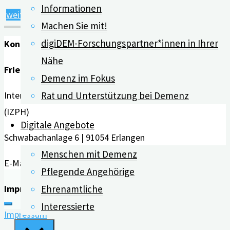
Informationen
"1,6
weiterlesen
Machen Sie mit!
Millionen
digiDEM-Forschungspartner*innen in Ihrer
Kontakt
Menschen
Nähe
mit
Friedrich-Alexander-Universität Erlangen-Nürnberg
Demenz im Fokus
Demenz
Interdisziplinäres Zentrum für HTA und Public Health
Rat und Unterstützung bei Demenz
in
(IZPH)
Deutschland
Digitale Angebote
–
Schwabachanlage 6 | 91054 Erlangen
Anstieg
Menschen mit Demenz
verlangsamt
E-Mail:
info@digidem-bayern.de
Pflegende Angehörige
sich
Impressum | Datenschutz
Ehrenamtliche
offenbar"
Interessierte
Impressum