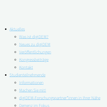
Zum
Aktuelles
Inhalt
Schlagwort:
Prävalenz
Was ist digiDEM?
springen
Neues zu digiDEM
Veröffentlichungen
Forschende aus China erfassen Anzahl
Kongressbeiträge
MCI-Erkrankter weltweit
Kontakt
Studienteilnehmende
Informationen
Machen Sie mit!
14.10.2022
14.10.2022
digiDEM-Forschungspartner*innen in Ihrer Nähe
Demenz im Fokus