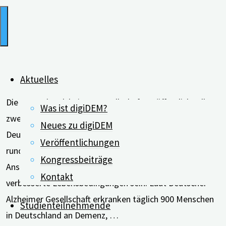
Aktuelles
Die Deutsche Alzheimer Gesellschaft veröffentlicht alle
Was ist digiDEM?
zwei Jahre aktuelle Zahlen zu Demenzerkrankungen in
Neues zu digiDEM
Deutschland. Nach der neuesten Erhebung sind zurzeit
Veröffentlichungen
rund 1,6 Millionen Menschen von Demenz betroffen. Der
Kongressbeiträge
Anstieg verlangsamt sich offenbar. Ein Grund könnten
Kontakt
verbesserte Lebensbedingungen sein. Laut Deutscher
Alzheimer Gesellschaft erkranken täglich 900 Menschen
Studienteilnehmende
in Deutschland an Demenz, …