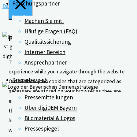
Forschungspartner
Datenschutz
Schließen
Machen Sie mit!
Häufige Fragen (FAQ)
Privacy Overview
Qualitätssicherung
Interner Bereich
This website uses cookies to improve your
Ansprechpartner
experience while you navigate through the website.
Pressebereich
Out of these, the cookies that are categorized as
necessary are stored on your browser as they are
Pressemitteilungen
essential for the working of basic functionalities of
Über digiDEM Bayern
the website. We also use third-party cookies that
Bildmaterial & Logos
help us analyze and understand how you use this
Pressespiegel
website. These cookies will be stored in your